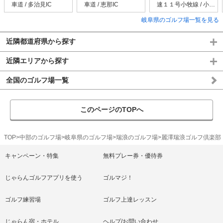
車道 / 多治見IC
車道 / 恵那IC
速１１号小牧線 / 小牧
北IC
岐阜県のゴルフ場一覧を見る
近隣都道府県から探す
近隣エリアから探す
全国のゴルフ場一覧
このページのTOPへ
TOP
中部のゴルフ場
岐阜県のゴルフ場
瑞浪のゴルフ場
麗澤瑞浪ゴルフ倶楽部
キャンペーン・特集
無料プレー券・優待券
じゃらんゴルフアプリを使う
ゴルマジ！
ゴルフ練習場
ゴルフ上達レッスン
じゃらん宿・ホテル
ヘルプ/お問い合わせ