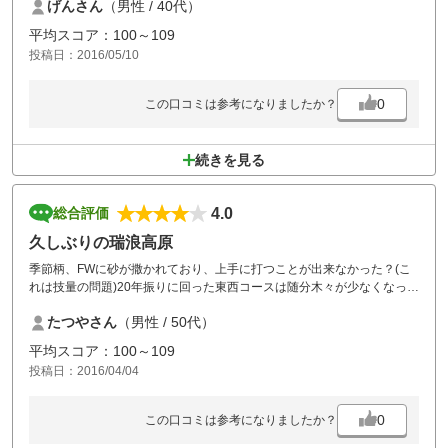
げんさん
（男性 / 40代）
平均スコア：100～109
投稿日：2016/05/10
0
この口コミは参考になりましたか？
続きを見る
4.0
総合評価
久しぶりの瑞浪高原
季節柄、FWに砂が撒かれており、上手に打つことが出来なかった？(こ
れは技量の問題)20年振りに回った東西コースは随分木々が少なくなった
気がした。しかしながら、古いコースには、小さなグリーンやそれを囲
たつやさん
（男性 / 50代）
むバンカー、そして思い出があり、また、温かくなったら訪れてみたい
と思う。
平均スコア：100～109
投稿日：2016/04/04
0
この口コミは参考になりましたか？