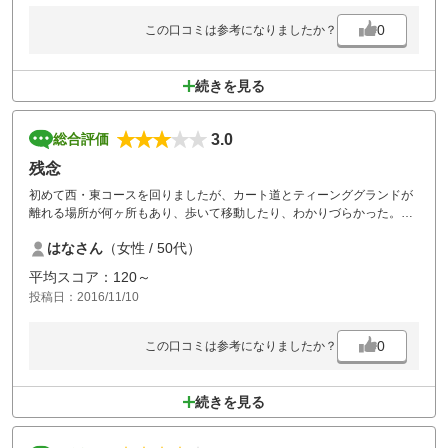
0
この口コミは参考になりましたか？
続きを見る
3.0
総合評価
残念
初めて西・東コースを回りましたが、カート道とティーンググランドが
離れる場所が何ヶ所もあり、歩いて移動したり、わかりづらかった。
グリーンも傷みが多かった。
はなさん
（女性 / 50代）
サザンコースの方がわかりやすい。
平均スコア：120～
西・東は二度と行かない。
投稿日：2016/11/10
0
この口コミは参考になりましたか？
続きを見る