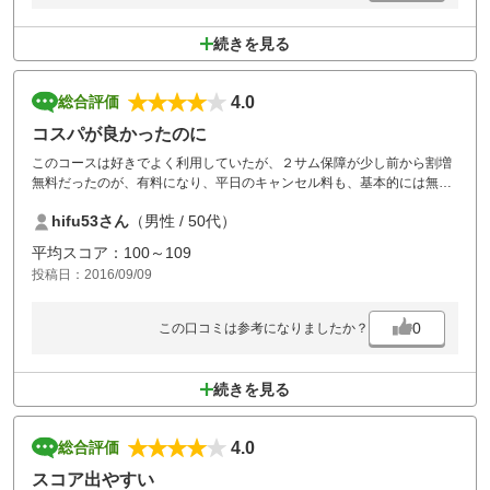
続きを見る
4.0
総合評価
コスパが良かったのに
このコースは好きでよく利用していたが、２サム保障が少し前から割増
無料だったのが、有料になり、平日のキャンセル料も、基本的には無料
だったのが有料となり、利用代金も高くなったため利用し辛くなってし
hifu53さん
（男性 / 50代）
まった。仕事上、急に休みがとれなくなることがあるので、気軽に予約
できなくなり残念です。
平均スコア：100～109
投稿日：2016/09/09
0
この口コミは参考になりましたか？
続きを見る
4.0
総合評価
スコア出やすい