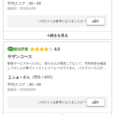
平均スコア：80～89
投稿日：2016/11/05
0
この口コミは参考になりましたか？
続きを見る
4.0
総合評価
サザンコース
朝食サービスやったのに、係りの人が用意してなくて、予約内容を確認
してやっとの事でトーストとコーヒーがでてきた。バスでコースに行く
のでロッカーに戻れないのが難点だが、2度回るので違う攻め方をして
ふぁ～さん
（男性 / 40代）
楽しめる。土日は3回は難しいかな。昼食も変則的なので注意が必要。
平均スコア：90～99
投稿日：2016/10/30
0
この口コミは参考になりましたか？