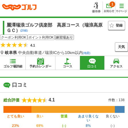
1
麗澤瑞浪ゴルフ倶楽部 高原コース（瑞浪高原
登録
ＧＣ）
(詳細)
クーポン利用OK
ポイント利用OK
練習場あり
4.1
天気
岐阜県
中央自動車道 ⁄ 瑞浪ICから10km以内
(地図)
ゴルフ場詳細
予約カレンダー
コース
口コミ
アクセス
口コミ
4.1
総合評価
件数：138
とても良い
良い
普通
あまり良くな
良くない
い
23%
69%
（-）
8%
（-）