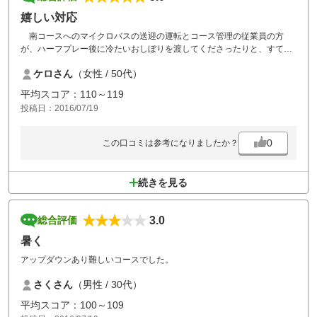
嬉しい対応
南コースへのマイクロバスの送迎の運転とコース管理の従業員の方
が、ハーフプレー後に冷たいおしぼりを渡してくださったりと、すてき
な心配りと笑顔での応対に、家族みんなが気持ちよくプレーできまし
ケロさん
（女性 / 50代）
た。
平均スコア：110～119
投稿日：2016/07/19
0
この口コミは参考になりましたか？
続きを見る
3.0
総合評価
暑く
アップダウンあり難しいコースでした。
さくさん
（男性 / 30代）
平均スコア：100～109