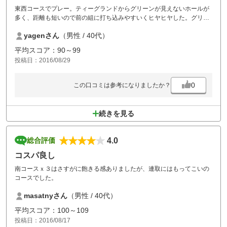
東西コースでプレー。ティーグランドからグリーンが見えないホールが
多く、距離も短いので前の組に打ち込みやすいくヒヤヒヤした。グリー
ンもそんなに難しくないのでスコアは出やすい。
yagenさん
（男性 / 40代）
平均スコア：90～99
投稿日：2016/08/29
0
この口コミは参考になりましたか？
続きを見る
4.0
総合評価
コスパ良し
南コースｘ３はさすがに飽きる感ありましたが、連取にはもってこいの
コースでした。
masatnyさん
（男性 / 40代）
平均スコア：100～109
投稿日：2016/08/17