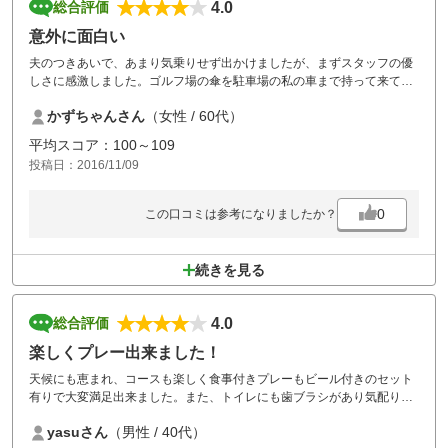
4.0
総合評価
意外に面白い
夫のつきあいで、あまり気乗りせず出かけましたが、まずスタッフの優
しさに感激しました。ゴルフ場の傘を駐車場の私の車まで持って来て下
さったのです!!
かずちゃんさん
（女性 / 60代）
コースも、単調じゃなく、各ホール特長あり、面白かったです。
平均スコア：100～109
投稿日：2016/11/09
0
この口コミは参考になりましたか？
続きを見る
4.0
総合評価
楽しくプレー出来ました！
天候にも恵まれ、コースも楽しく食事付きプレーもビール付きのセット
有りで大変満足出来ました。また、トイレにも歯ブラシがあり気配りの
嬉しいゴルフ場でした。また、利用させて頂きます。
yasuさん
（男性 / 40代）