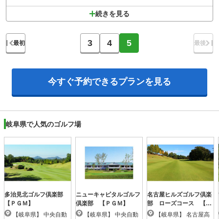
続きを見る
3
4
5
最初
最後
今すぐ予約できる
プランを見る
岐阜県で人気のゴルフ場
多治見北ゴルフ倶楽部
ニューキャピタルゴルフ
名古屋ヒルズゴルフ倶楽
【ＰＧＭ】
倶楽部 【ＰＧＭ】
部 ローズコース 【Ｐ
ＧＭ】
【岐阜県】 中央自動
【岐阜県】 中央自動
【岐阜県】 名古屋高