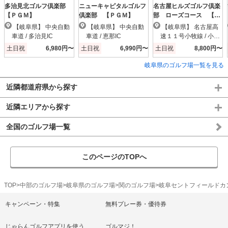
多治見北ゴルフ倶楽部
ニューキャピタルゴルフ
名古屋ヒルズゴルフ倶楽
【ＰＧＭ】
倶楽部 【ＰＧＭ】
部 ローズコース 【Ｐ
ＧＭ】
【岐阜県】 中央自動
【岐阜県】 中央自動
【岐阜県】 名古屋高
車道 / 多治見IC
車道 / 恵那IC
速１１号小牧線 / 小牧
北IC
土日祝
6,980円〜
土日祝
6,990円〜
土日祝
8,800円〜
岐阜県のゴルフ場一覧を見る
近隣都道府県から探す
近隣エリアから探す
全国のゴルフ場一覧
このページのTOPへ
TOP
中部のゴルフ場
岐阜県のゴルフ場
関のゴルフ場
岐阜セントフィールドカ
キャンペーン・特集
無料プレー券・優待券
じゃらんゴルフアプリを使う
ゴルマジ！