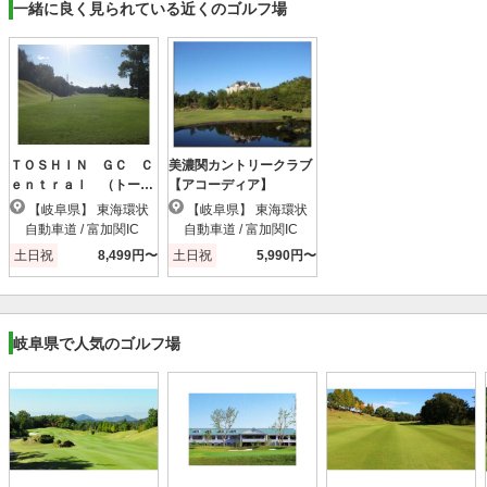
一緒に良く見られている近くのゴルフ場
ＴＯＳＨＩＮ ＧＣ Ｃ
美濃関カントリークラブ
ｅｎｔｒａｌ （トーシ
【アコーディア】
ンＧＣセントラル） Ｃ
【岐阜県】 東海環状
【岐阜県】 東海環状
ｏｕｒｓｅ
自動車道 / 富加関IC
自動車道 / 富加関IC
土日祝
8,499円〜
土日祝
5,990円〜
岐阜県で人気のゴルフ場