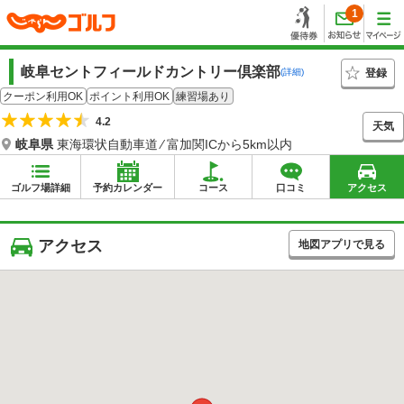
1
岐阜セントフィールドカントリー倶楽部
登録
(詳細)
クーポン利用OK
ポイント利用OK
練習場あり
4.2
天気
岐阜県
東海環状自動車道 ⁄ 富加関ICから5km以内
ゴルフ場詳細
予約カレンダー
コース
口コミ
アクセス
アクセス
地図アプリで見る