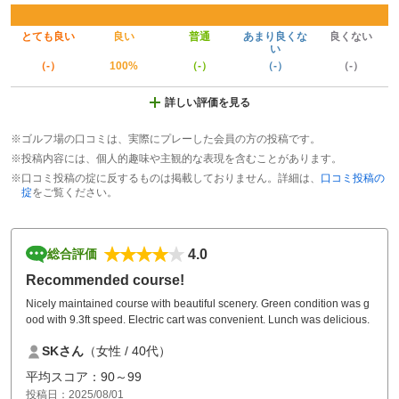
とても良い
良い
普通
あまり良くな
良くない
い
（-）
100%
（-）
（-）
（-）
詳しい評価を見る
※ゴルフ場の口コミは、実際にプレーした会員の方の投稿です。
※投稿内容には、個人的趣味や主観的な表現を含むことがあります。
※口コミ投稿の掟に反するものは掲載しておりません。詳細は、
口コミ投稿の
掟
をご覧ください。
4.0
総合評価
Recommended course!
Nicely maintained course with beautiful scenery. Green condition was g
ood with 9.3ft speed. Electric cart was convenient. Lunch was delicious.
SKさん
（女性 / 40代）
平均スコア：90～99
投稿日：2025/08/01