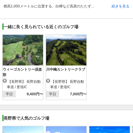
標高1,000メートルに位置する、白樺など高原のたたずまいに溢れた丘陵コースです。ホール毎に異なる顔を見せる、雄大な北アルプス連峰の眺望は絶景です。各ホールは四季折々の樹木でセパレートされており、広く充分な距離と、ゆるやかな曲線を配したアンジュレーションがある、戦略性に富む大胆かつ繊細な攻めが要求されるコースになっています。全長6,980ヤード、パー72と距離の長い林間のコースです。ホール間は四季折々の美しさが楽しめる、カラマツ、モミ、ニレ、シラカバ、モミジ、ヤマザクラ、ハナミズキなどの樹林でセパレートされています。また6番ホールは、圧巻の大パノラマ・残雪の残る北アルプスに向かって雄大にショットできる、名物ホールの一つです。
続きを見る
一緒に良く見られている近くのゴルフ場
ウィーゴカントリー倶楽
川中嶋カントリークラブ
部
【長野県】 長野自動
【長野県】 長野自動
車道 / 更埴IC
車道 / 更埴IC
平日
9,400円〜
平日
7,000円〜
長野県で人気のゴルフ場