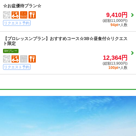
☆お盆優待プラン☆
9,410円
(総額11,000円)
リクエスト予約
94pt
×人数
【プロレッスンプラン】おすすめコース☆3B☆昼食付☆リクエス
ト限定
9Hプレー
12,364円
(総額13,900円)
リクエスト予約
100pt
×人数