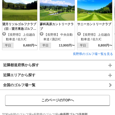
望月リソルゴルフクラブ
蓼科高原カントリークラ
サニーカントリークラブ
（旧：望月東急ゴルフク
ブ
ラブ）
【長野県】 上信越自
【長野県】 中央自動
【長野県】 上信越自
動車道 / 佐久IC
車道 / 諏訪IC
動車道 / 佐久IC
平日
8,480円〜
平日
13,900円〜
平日
8,800円〜
長野県のゴルフ場一覧を見る
近隣都道府県から探す
近隣エリアから探す
全国のゴルフ場一覧
このページのTOPへ
TOP
中部のゴルフ場
長野県のゴルフ場
南長野ゴルフ倶楽部