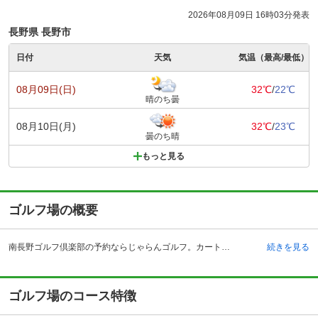
2026年08月09日 16時03分発表
長野県 長野市
日付
天気
気温（最高/最低）
08月09日(日)
32℃
/
22℃
晴のち曇
08月10日(月)
32℃
/
23℃
曇のち晴
もっと見る
ゴルフ場の概要
南長野ゴルフ倶楽部の予約ならじゃらんゴルフ。カートの有無や利用税、キャンセル料、ナイター設備、駐車場などのコース情報はもちろん、口コミ、フォトギャラリーなどコースの難易度や攻略に役立つ情報充実、予約する度にポイントが貯まるのでお得にゴルフをお楽しみ頂けます。 長野県長野市大岡中牧の南長野ゴルフ倶楽部は、上信越自動車道・更埴インターチェンジより約30分、長野自動車道・麻績インターチェンジより約35分、JR篠ノ井駅からタクシーで約30分ほどの立地にあるゴルフ場です。常に地理・気候・地形・地質・植生等の自然条件と、社会条件を考慮した設計を心掛ける、倉上俊治氏の設計により、昭和62年9月15日に開場しました。「グランドシニア＆シニア＆レディス競技会」等、一年を通じて様々な競技会を開催してきています。現代的なデザインのなかにも重厚さをポイントに配した雰囲気のクラブハウスです。吹き抜けの広々とした玄関ホールやコースが見わたせるレストラン、そして北アルプスが望めるコンペルームと、パウダールーム付きの浴室などがあります。
続きを見る
ゴルフ場のコース特徴