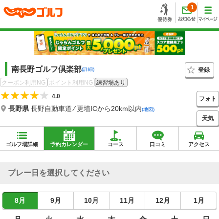
1
南長野ゴルフ倶楽部
登録
(詳細)
クーポン利用NG
ポイント利用NG
練習場あり
4.0
フォト
長野県
長野自動車道 ⁄ 更埴ICから20km以内
(地図)
天気
ゴルフ場詳細
予約カレンダー
コース
口コミ
アクセス
プレー日を選択してください
8月
9月
10月
11月
12月
1月