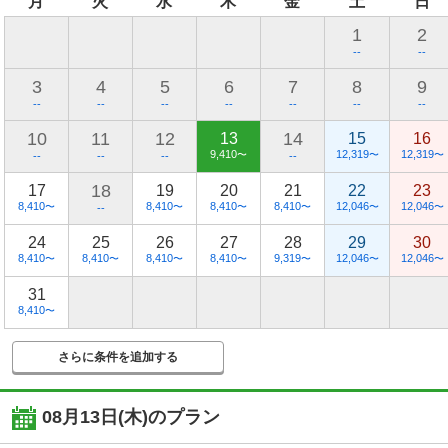
月
火
水
木
金
土
日
1
2
--
--
3
4
5
6
7
8
9
--
--
--
--
--
--
--
10
11
12
14
13
15
16
9,410
12,319
12,319
〜
〜
〜
--
--
--
--
18
17
19
20
21
22
23
8,410
8,410
8,410
8,410
12,046
12,046
〜
〜
〜
〜
〜
〜
--
24
25
26
27
28
29
30
8,410
8,410
8,410
8,410
9,319
12,046
12,046
〜
〜
〜
〜
〜
〜
〜
31
8,410
〜
さらに条件を追加する
08月13日(木)
のプラン