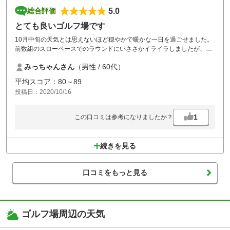
5.0
総合評価
とても良いゴルフ場です
10月中旬の天気とは思えないほど穏やかで暖かな一日を過ごせました。
前数組のスローペースでのラウンドにいささかイライラしましたが、ア
ルプス等の絶景とコースメンテナンスの良さ、スタッフの方の対応など
みっちゃんさん
（男性 / 60代）
がそれをカバーしてくれました。工事区間があることを前日事前に電話
で知らせていただき道不案内の者には大変助かりました。
平均スコア：80～89
投稿日：2020/10/16
1
この口コミは参考になりましたか？
続きを見る
口コミをもっと見る
ゴルフ場周辺の天気