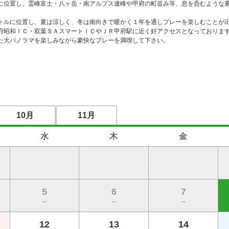
に位置し、霊峰富士・八ヶ岳・南アルプス連峰や甲府の町並み等、息を呑むような
トルに位置し、夏は涼しく、冬は南向きで暖かく１年を通しプレーを楽しむことが出
府昭和ＩＣ・双葉ＳＡスマートＩＣやＪＲ甲府駅に近く好アクセスとなっております
た大パノラマを楽しみながら豪快なプレーを満喫して下さい。
10月
11月
水
木
金
5
6
7
--
--
--
12
13
14