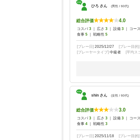
ひろ さん
(男性 / 60代)
4.0
総合評価
コスパ
3
｜ 広さ
3
｜ 設備
3
｜ コー
食事
5
｜ 戦略性
5
[プレー日]
2025/12/27
[プレー目的
[プレーヤータイプ]
中級者
[平均スコ
shin さん
(女性 / 60代)
3.0
総合評価
コスパ
3
｜ 広さ
3
｜ 設備
3
｜ コー
食事
4
｜ 戦略性
3
[プレー日]
2025/11/18
[プレー目的