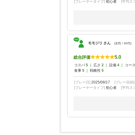
[プレーヤータイプ]
初心者
[平均スコ
モモジリ さん
(女性 / 40代)
5.0
総合評価
コスパ
5
｜ 広さ
2
｜ 設備
4
｜ コー
食事
5
｜ 戦略性
5
[プレー日]
2025/08/17
[プレー目的
[プレーヤータイプ]
初心者
[平均スコ