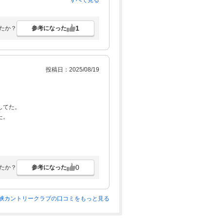
すべて見る
す」と言っているにもかかわらず、ノ
て顔を合わせてからも「失礼しまし
1
参考になった
たか？
カリでした。
投稿日：2025/08/19
してた。
た。
0
参考になった
たか？
峡カントリークラブの口コミをもっと見る