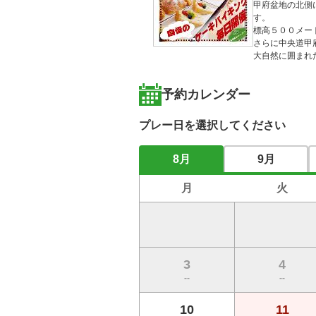
甲府盆地の北側
す。

標高５００メー
さらに中央道甲
大自然に囲まれ
予約カレンダー
プレー日を選択してください
8月
9月
月
火
3
4
--
--
10
11