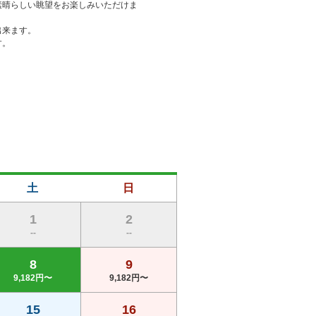
素晴らしい眺望をお楽しみいただけま
来ます。

。

土
日
1
2
--
--
8
9
9,182円〜
9,182円〜
15
16