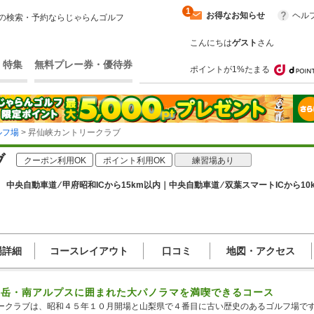
1
お得なお知らせ
ヘル
の検索・予約ならじゃらんゴルフ
こんにちは
ゲスト
さん
・特集
無料プレー券・優待券
ポイントが1%たまる
ルフ場
> 昇仙峡カントリークラブ
ブ
クーポン利用OK
ポイント利用OK
練習場あり
 中央自動車道 ⁄ 甲府昭和ICから15km以内｜中央自動車道 ⁄ 双葉スマートICから10
場詳細
コースレイアウト
口コミ
地図・アクセス
ヶ岳・南アルプスに囲まれた大パノラマを満喫できるコース
ークラブは、昭和４５年１０月開場と山梨県で４番目に古い歴史のあるゴルフ場です