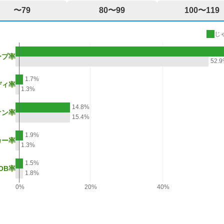
〜79
80〜99
100〜119
じ
ープ率
52.
1.7%
ディ率
1.3%
14.8%
オン率
15.4%
1.9%
カー率
1.3%
1.5%
OB率
1.8%
0%
20%
40%