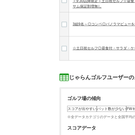
＜9:30以降限定＞土日祝セルフ☆昼
サム保証割増無し
3組9名～◎コンペ◎パノラマビューを
☆土日祝セルフ◎昼食付・サラダ・ケ
じゃらんゴルフユーザーの
ゴルフ場の傾向
スコアが出やすい
パット数が少ない
FW
※全データカテゴリのデータと全国平均
スコアデータ