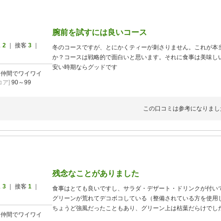
腕前を試すには良いコース
ス
2
｜ 接客
3
｜
冬のコースですが、とにかくティーが刺さりません。これが本
か？コースは戦略的で面白いと思います。それに食事は美味し
安い時期ならグッドです
]
仲間でワイワイ
ア]
90～99
この口コミは参考になりまし
残念なことがありました
ス
3
｜ 接客
1
｜
食事はとても良いですし、サラダ・デザート・ドリンクが付い
グリーンが荒れてデコボコしている（整備されている方を使用
ちょうど強風だったこともあり、グリーン上は枯葉だらけでし
]
仲間でワイワイ
一番残念だったのはコース内のお手洗いをほんの1分弱使用し