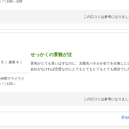
ア]
100～109
方が来て、使用中だと分かっているし、仲間が「使用していま
ックも無くガチャガチャとドアノブを開けようとされ、出てき
た」の一言も無く非常に嫌な思いをしました。
この口コミは参考になりまし
景色も素晴らしく、フロントの方はとても良かっただけにガッ
せっかくの景観が泣
ス
5
｜ 接客
4
｜
景色がとても良いはずなのに、太陽光パネルが全てを台無しに
あれがなければ完璧なのにとてもとてもとてもとても残念でし
]
仲間でワイワイ
ア]
120～
この口コミは参考になりまし
昇仙