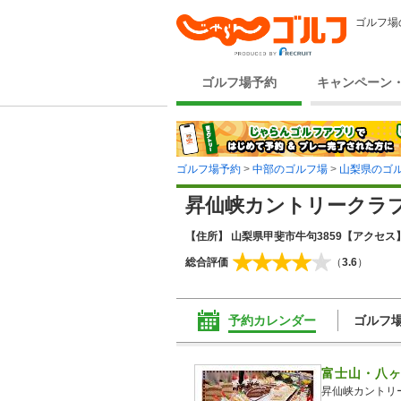
ゴルフ場
ゴルフ場予約
キャンペーン
ゴルフ場予約
>
中部のゴルフ場
>
山梨県のゴ
昇仙峡カントリークラ
【住所】 山梨県甲斐市牛句3859
【アクセス】
総合評価
（
3.6
）
予約カレンダー
ゴルフ
富士山・八
昇仙峡カントリ