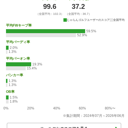
99.6
37.2
（全国平均：102.3）
（全国平均：36.7）
じゃらんゴルフユーザーのスコア
全国平均
平均FWキープ率
59.5%
52.9%
平均バーディ率
2.0%
1.3%
平均パーオン率
19.3%
15.4%
バンカー率
1.3%
1.3%
OB率
1.5%
1.8%
0%
20%
40%
60%
80%〜
※集計期間：2024年07月～2026年06月