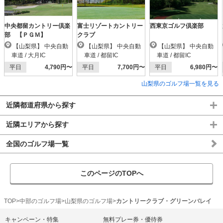
中央都留カントリー倶楽
富士リゾートカントリー
西東京ゴルフ倶楽部
部 【ＰＧＭ】
クラブ
【山梨県】 中央自動
【山梨県】 中央自動
【山梨県】 中央自動
車道 / 大月IC
車道 / 都留IC
車道 / 都留IC
平日
4,790円〜
平日
7,700円〜
平日
6,980円〜
山梨県のゴルフ場一覧を見る
近隣都道府県から探す
近隣エリアから探す
全国のゴルフ場一覧
このページのTOPへ
TOP
中部のゴルフ場
山梨県のゴルフ場
カントリークラブ・グリーンバレイ
キャンペーン・特集
無料プレー券・優待券