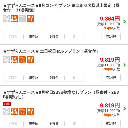
★すずらんコース★8月コンペ プラン ※２組６名様以上限定（昼
食付・３B割増無）
9,364円
(総額10,700円)
93pt
×人数
7時台
8時台
9時台
他
空14枠
★すずらんコース★ 土日祝日セルフプラン（昼食付）
9,819円
(総額11,200円)
98pt
×人数
7時台
8時台
9時台
他
空14枠
★すずらんコース★8月祝日2B3B割増なしプラン（昼食付・2B3
B割増なし）
お得
9,819円
(総額11,200円)
98pt
×人数
7時台
8時台
9時台
他
空14枠