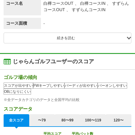
コース名
白樺コースOUT 、 白樺コースIN 、 すずらん
コースOUT 、 すずらんコースIN
コース面積
-
続きを読む
じゃらんゴルフユーザーのスコア
ゴルフ場の傾向
スコアが出やすい
FWキープしやすい
バーディが出やすい
パーオンしやすい
OBになりにくい
※全データカテゴリのデータと全国平均の比較
スコアデータ
全スコア
〜79
80〜99
100〜119
120〜
平均スコア
平均パット数