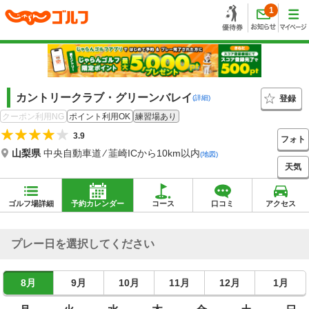
1
カントリークラブ・グリーンバレイ
登録
(詳細)
クーポン利用NG
ポイント利用OK
練習場あり
3.9
フォト
山梨県
中央自動車道 ⁄ 韮崎ICから10km以内
(地図)
天気
ゴルフ場詳細
予約カレンダー
コース
口コミ
アクセス
プレー日を選択してください
8月
9月
10月
11月
12月
1月