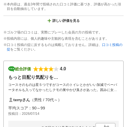
※本内容は、過去3年間で投稿された口コミ評価に基づき、評価が高かった項
目を自動抽出しています。
詳しい評価を見る
※ゴルフ場の口コミは、実際にプレーした会員の方の投稿です。
※投稿内容には、個人的趣味や主観的な表現を含むことがあります。
※口コミ投稿の掟に反するものは掲載しておりません。詳細は、
口コミ投稿の
掟
をご覧ください。
4.0
総合評価
もっと目配り気配りを…
コースそのものは星５つですがコースのトイレとかがいい加減でペーパ
ータオルも入ってなかったしクモの巣やかび臭さがあった。因みに女子
トイレは綺麗になっていて設備が充実している。
terryさん
（男性 / 70代～）
平均スコア：90～99
投稿日：2026/07/14