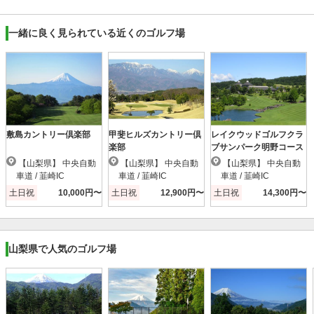
一緒に良く見られている近くのゴルフ場
敷島カントリー倶楽部
甲斐ヒルズカントリー倶
レイクウッドゴルフクラ
楽部
ブサンパーク明野コース
【山梨県】 中央自動
【山梨県】 中央自動
【山梨県】 中央自動
車道 / 韮崎IC
車道 / 韮崎IC
車道 / 韮崎IC
土日祝
10,000円〜
土日祝
12,900円〜
土日祝
14,300円〜
山梨県で人気のゴルフ場