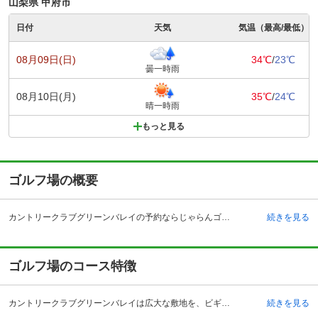
山梨県 甲府市
日付
天気
気温（最高/最低）
08月09日(日)
34℃
/
23℃
曇一時雨
08月10日(月)
35℃
/
24℃
晴一時雨
もっと見る
ゴルフ場の概要
カントリークラブグリーンバレイの予約ならじゃらんゴルフ。カートの有無や利用税、キャンセル料、ナイター設備、駐車場などのコース情報はもちろん、口コミ、フォトギャラリーなどコースの難易度や攻略に役立つ情報充実、予約する度にポイントが貯まるのでお得にゴルフをお楽しみ頂けます。 カントリークラブグリーンバレイは、豊かな森林に恵まれ、広大な敷地で開放的なゴルフを楽しめる山梨県韮崎市にあるゴルフクラブです。ビギナーからエキスパートまでが楽しめるよう、全36ホールは「白樺」コースと「すずらん」コースに分けられており、その中心には訪れたゴルファーをゆったりとした雰囲気で出迎えるクラブハウスが建てられています。広大な敷地を持つゴルフクラブには、ほぼ必須の施設であるレストランや大浴場が併設されており、ホールアウトした後ものんびりとゴルフの余韻に浸る事が出来ます。都心から車でわずか90分で到着する好アクセスを誇り、多くのゴルファーがリピーターとして繰り返し利用する人気のゴルフクラブとなっています。
続きを見る
ゴルフ場のコース特徴
カントリークラブグリーンバレイは広大な敷地を、ビギナー向きとベテラン・エキスパート向きの2コースに分け、全てのレベルのプレーヤーがゴルフを楽しめるコース設計が魅力です。ビギナーは「すずらん」コース、ベテラン以上は「白樺」コース、それぞれ18ホール合計36ホールでレイアウトされています。すずらんコースはカジュアル派に特に人気で、雄大な自然の中、開放感あふれるゴルフをダイナミックに楽しめると好評を得ています。また、フェアウェイは広狭の差が激しい設計になっているため、コースの変化を楽しめる事も特徴です。ベテラン以上向きの白樺コースは、谷越えや絶妙の位置にあるバンカーがコースの難易度を高め、的確なクラブ選択と正確なショットをプレーヤーに要求するテクニカルなコースとなっています。
続きを見る