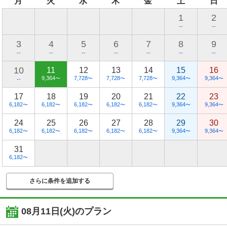
月
火
水
木
金
土
日
1
2
--
--
3
4
5
6
7
8
9
--
--
--
--
--
--
--
10
11
12
13
14
15
16
9,364
7,728
7,728
7,728
9,364
9,364
〜
〜
〜
〜
〜
〜
--
17
18
19
20
21
22
23
6,182
6,182
6,182
6,182
6,182
9,364
9,364
〜
〜
〜
〜
〜
〜
〜
24
25
26
27
28
29
30
6,182
6,182
6,182
6,182
6,182
9,364
9,364
〜
〜
〜
〜
〜
〜
〜
31
6,182
〜
さらに条件を追加する
08月11日(火)
のプラン