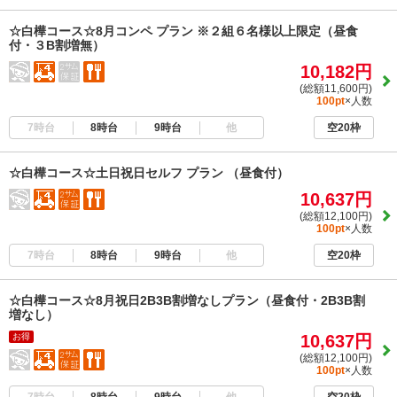
☆白樺コース☆8月コンペ プラン ※２組６名様以上限定（昼食
付・３B割増無）
10,182円
(総額11,600円)
100pt
×人数
7時台
8時台
9時台
他
空20枠
☆白樺コース☆土日祝日セルフ プラン （昼食付）
10,637円
(総額12,100円)
100pt
×人数
7時台
8時台
9時台
他
空20枠
☆白樺コース☆8月祝日2B3B割増なしプラン（昼食付・2B3B割
増なし）
お得
10,637円
(総額12,100円)
100pt
×人数
7時台
8時台
9時台
他