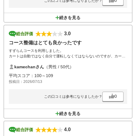
0
この口コミは参考になりましたか？
続きを見る
3.0
総合評価
コース整備はとても良かったです
すずらんコースを利用しました。
カートは自動ではなく自分で運転しなくてはならないのですが、カート
道のアスファルトの劣化が顕著で所々割れていたりヒビが入っていたり
kamechanさん
（男性 / 50代）
で凹凸があり乗り心地が非常に悪かったです。また次のコースまでの移
動も道順が判りづらく何度か迷いそうになりました。コースは非常に整
平均スコア：100～109
備されていて食事も設備も値段も申し分なく、楽しくプレーできまし
投稿日：2026/07/13
た。
0
この口コミは参考になりましたか？
続きを見る
4.0
総合評価