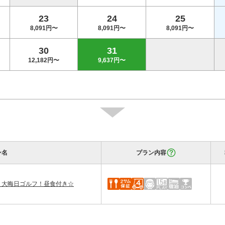
23
24
25
8,091円〜
8,091円〜
8,091円〜
30
31
12,182円〜
9,637円〜
ン名
プラン内容
め！大晦日ゴルフ！昼食付き☆