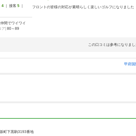
ス
4
｜ 接客
5
｜
フロントの皆様の対応が素晴らしく楽しいゴルフになりました
]
仲間でワイワイ
ア]
80～89
この口コミは参考になりまし
甲府国
坂町下黒駒3193番地