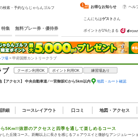
1
お得なお知らせ
ヘル
の検索・予約ならじゃらんゴルフ
こんにちは
ゲスト
さん
・特集
無料プレー券・優待券
ポイントが1%たまる
ルフ場
> 甲府国際カントリークラブ
ラブ
クーポン利用OK
ポイント利用OK
練習場あり
地
【アクセス】 中央自動車道 ⁄ 一宮御坂ICから5km以内
地図・ルート確認
場詳細
コースレイアウト
口コミ
地図・アクセス
から5Km!!抜群のアクセスと四季を通して楽しめるコース
かした丘陵コース。距離以上に長さを感じるフェアウエイと微妙なアンジュレーシ