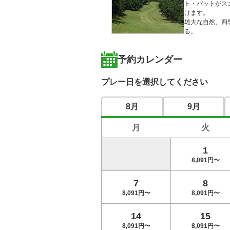
ト・パットがス
けます。

雄大な自然、四
る。
予約カレンダー
プレー日を選択してください
8月
9月
月
火
1
8,091円〜
7
8
8,091円〜
8,091円〜
14
15
8,091円〜
8,091円〜