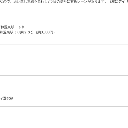
なので、追い越し車線を走行し7つ目の信号に右折レーンがあります。（左にデイ
石和温泉駅 下車
和温泉駅より約２０分（約3,300円）
ィ選択制