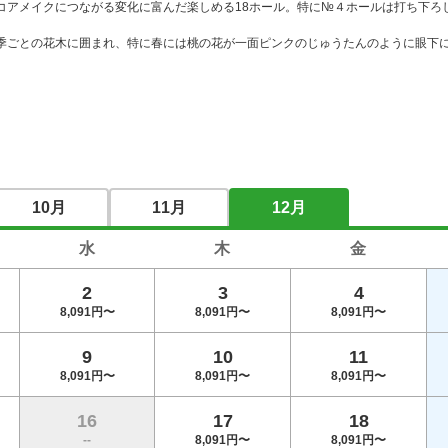
コアメイクにつながる変化に富んだ楽しめる18ホール。特に№４ホールは打ち下ろ
季ごとの花木に囲まれ、特に春には桃の花が一面ピンクのじゅうたんのように眼下
10月
11月
12月
水
木
金
2
3
4
8,091円〜
8,091円〜
8,091円〜
9
10
11
8,091円〜
8,091円〜
8,091円〜
16
17
18
--
8,091円〜
8,091円〜