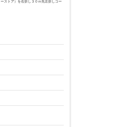
リーストア）を右折し３０ｍ先左折しコー