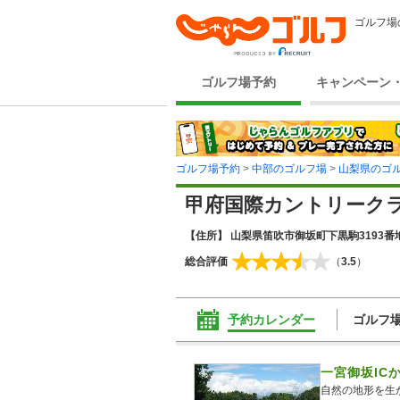
ゴルフ場
ゴルフ場予約
キャンペーン
ゴルフ場予約
>
中部のゴルフ場
>
山梨県のゴ
甲府国際カントリーク
【住所】 山梨県笛吹市御坂町下黒駒3193番
総合評価
（
3.5
）
予約カレンダー
ゴルフ
一宮御坂IC
自然の地形を生