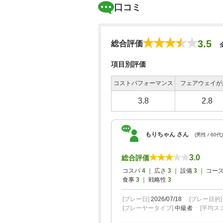
口コミ
3.5
総合評価
項目別評価
コストパフォーマンス
フェアウェイが
3.8
2.8
もりちゃん さん
(男性 / 60代)
3.0
総合評価
コスパ
4
｜ 広さ
3
｜ 設備
3
｜ コー
食事
3
｜ 戦略性
3
[プレー日]
2026/07/18
[プレー目的
[プレーヤータイプ]
中級者
[平均スコ