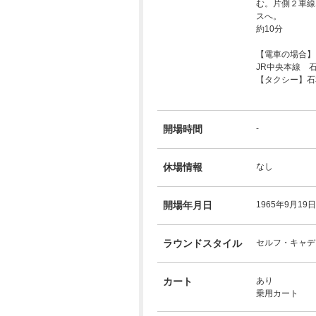
む。片側２車線
スへ。
約10分
【電車の場合】
JR中央本線 
【タクシー】石
開場時間
-
休場情報
なし
開場年月日
1965年9月19日
ラウンドスタイル
セルフ・キャデ
カート
あり
乗用カート