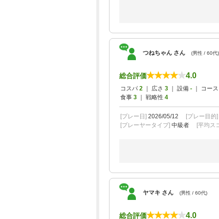
つねちゃん さん
(男性 / 60代)
4.0
総合評価
コスパ
2
｜ 広さ
3
｜ 設備
-
｜ コー
食事
3
｜ 戦略性
4
[プレー日]
2026/05/12
[プレー目的
[プレーヤータイプ]
中級者
[平均スコ
ヤマキ さん
(男性 / 60代)
4.0
総合評価