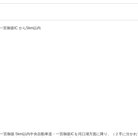
一宮御坂IC から5km以内
一宮御坂 5km以内中央自動車道・一宮御坂ICを河口湖方面に降り、（２手に分か