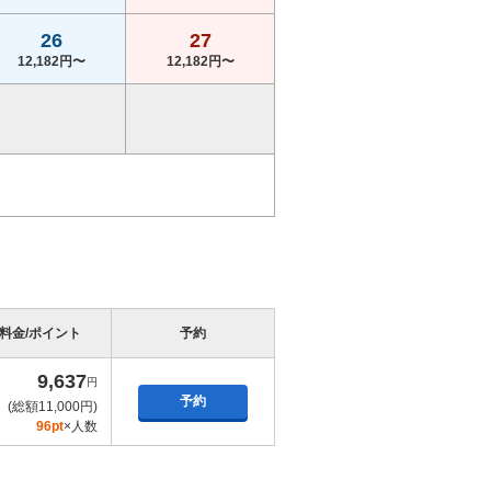
26
27
12,182円〜
12,182円〜
料金/ポイント
予約
9,637
円
予約
(総額11,000円)
96pt
×人数