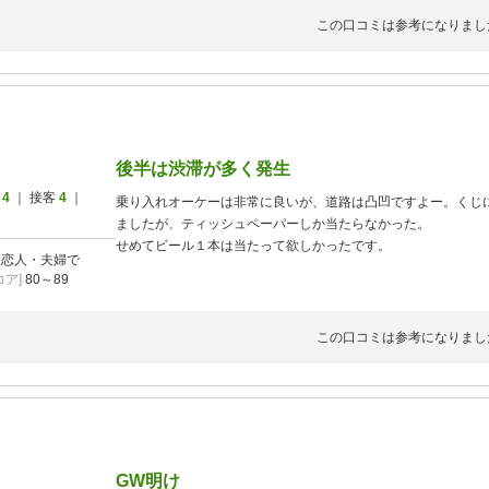
この口コミは参考になりまし
後半は渋滞が多く発生
ス
4
｜ 接客
4
｜
乗り入れオーケーは非常に良いが、道路は凸凹ですよー。くじ
ましたが、ティッシュペーパーしか当たらなかった。
せめてビール１本は当たって欲しかったです。
]
恋人・夫婦で
ア]
80～89
この口コミは参考になりまし
GW明け