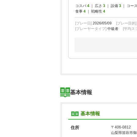
コスパ
4
｜ 広さ
3
｜ 設備
3
｜ コー
食事
4
｜ 戦略性
4
[プレー日]
2026/05/09
[プレー目的
[プレーヤータイプ]
中級者
[平均スコ
基本情報
基本情報
住所
〒406-0812
山梨県笛吹市御