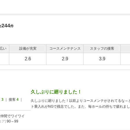
244
全
件
広い
設備が充実
コースメンテナンス
スタッフの接客
2.6
2.9
3.9
久しぶりに廻りました！
ス
3
｜ 接客
4
｜
久しぶりに廻りました！以前よりコースメンテがされてるな～
ト乗入れがNGで残念でした。また、毎ホールの待ちで疲れま
]
仲間でワイワイ
ア]
90～99