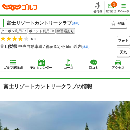
1
富士リゾートカントリークラブ
登録
(詳細)
クーポン利用OK
ポイント利用OK
練習場あり
4.0
フォト
山梨県
中央自動車道 ⁄ 都留ICから5km以内
(地図)
天気
ゴルフ場詳細
予約カレンダー
コース
口コミ
アクセス
富士リゾートカントリークラブの情報