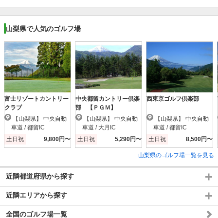
山梨県で人気のゴルフ場
富士リゾートカントリー
中央都留カントリー倶楽
西東京ゴルフ倶楽部
クラブ
部 【ＰＧＭ】
【山梨県】 中央自動
【山梨県】 中央自動
【山梨県】 中央自動
車道 / 都留IC
車道 / 大月IC
車道 / 都留IC
土日祝
9,800円〜
土日祝
5,290円〜
土日祝
8,500円〜
山梨県のゴルフ場一覧を見る
近隣都道府県から探す
近隣エリアから探す
全国のゴルフ場一覧