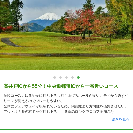
高井戸ICから55分！中央道都留ICから一番近いコース
丘陵コース。ゆるやかに打ち下ろし打ち上げるホールが多い。ティから必ずグ
リーンが見えるのでプレーしやすい。
全体にフェアウェイが絞られているため、飛距離より方向性を優先させたい。
アウトは５番の右ドッグ打ち下ろし、６番のロングでスコアを崩さな
続きを見る