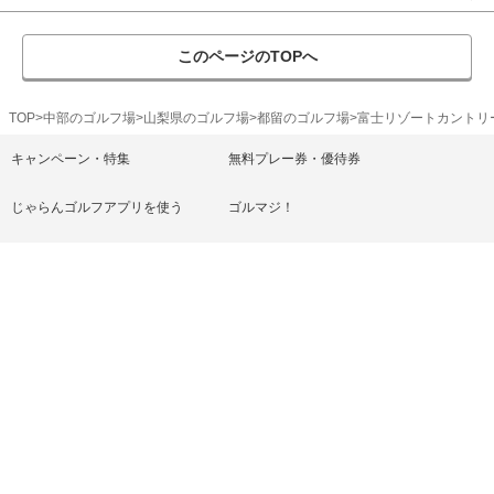
このページのTOPへ
TOP
中部のゴルフ場
山梨県のゴルフ場
都留のゴルフ場
富士リゾートカントリ
キャンペーン・特集
無料プレー券・優待券
じゃらんゴルフアプリを使う
ゴルマジ！
ゴルフ練習場
ゴルフ上達レッスン
じゃらん宿・ホテル
ヘルプ/お問い合わせ
じゃらんゴルフ利用規約
プライバシーポリシー
リクルートID規約
表示
スマートフォン
PC