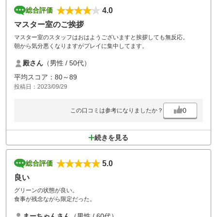
4.0
総合評価
マスター室のご挨拶
マスター室のスタッフはおはようございますと挨拶しても無反応。
朝から気分悪くなりますがプレイに集中してます。
殿さん
（男性 / 50代）
平均スコア：80～89
投稿日：2023/09/29
0
この口コミは参考になりましたか？
続きを見る
5.0
総合評価
良い
グリーンの状態が良い。
食事が残念ながら限定だった。
まーちゃんさん
（男性 / 60代）