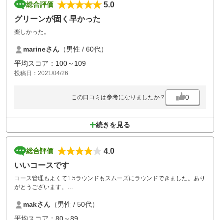
5.0
総合評価
グリーンが固く早かった
楽しかった。
marineさん
（男性 / 60代）
平均スコア：100～109
投稿日：2021/04/26
0
この口コミは参考になりましたか？
続きを見る
4.0
総合評価
いいコースです
コース管理もよくて1.5ラウンドもスムーズにラウンドできました。あり
がとうございます。
お食事はステーキを頂きました。美味しかったです。
makさん
（男性 / 50代）
残念だったのはさくらが散りかけていたこと・・・
1週間早ければなーーー。笑
平均スコア：80～89