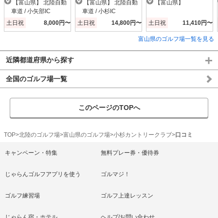
【富山県】 北陸自動
【富山県】 北陸自動
【富山県】
車道 / 小矢部IC
車道 / 小杉IC
土日祝
8,000円〜
土日祝
14,800円〜
土日祝
11,410円〜
富山県のゴルフ場一覧を見る
近隣都道府県から探す
全国のゴルフ場一覧
このページのTOPへ
TOP
北陸のゴルフ場
富山県のゴルフ場
小杉カントリークラブ
口コミ
キャンペーン・特集
無料プレー券・優待券
じゃらんゴルフアプリを使う
ゴルマジ！
ゴルフ練習場
ゴルフ上達レッスン
じゃらん宿・ホテル
ヘルプ/お問い合わせ