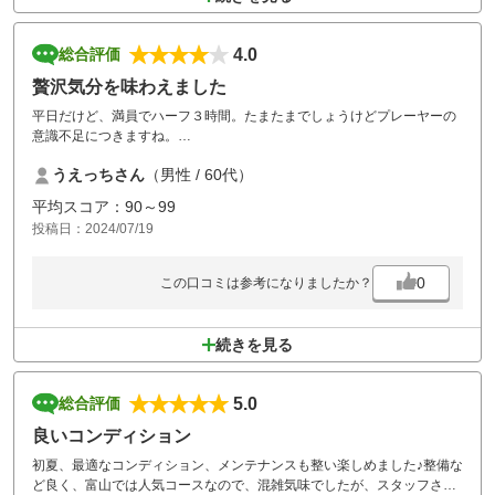
4.0
総合評価
贅沢気分を味わえました
平日だけど、満員でハーフ３時間。たまたまでしょうけどプレーヤーの
意識不足につきますね。
久々に訪れ、設備、コースの整然さ、清潔さもあり、贅沢な雰囲気を味
うえっちさん
（男性 / 60代）
わえました。またラウンドしたいです。猛暑で暑かったけどクールジェ
ットにも癒されました。
平均スコア：90～99
投稿日：2024/07/19
0
この口コミは参考になりましたか？
続きを見る
5.0
総合評価
良いコンディション
初夏、最適なコンディション、メンテナンスも整い楽しめました♪整備な
ど良く、富山では人気コースなので、混雑気味でしたが、スタッフさん