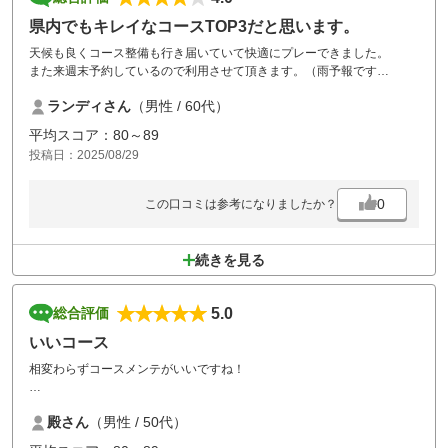
県内でもキレイなコースTOP3だと思います。
天候も良くコース整備も行き届いていて快適にプレーできました。
また来週末予約しているので利用させて頂きます。（雨予報です
が・・・）
ランディさん
（男性 / 60代）
平均スコア：80～89
投稿日：2025/08/29
0
この口コミは参考になりましたか？
続きを見る
5.0
総合評価
いいコース
相変わらずコースメンテがいいですね！
気持ち良く回れました！
殿さん
（男性 / 50代）