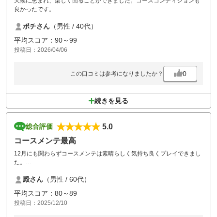
天候に恵まれ、楽しく回ることができました。コースコンディションも
良かったです。
ポチさん
（男性 / 40代）
平均スコア：90～99
投稿日：2026/04/06
0
この口コミは参考になりましたか？
続きを見る
5.0
総合評価
コースメンテ最高
12月にも関わらずコースメンテは素晴らしく気持ち良くプレイできまし
た。
グリーンも11フィートの高速でやりがいがありました。
殿さん
（男性 / 60代）
食事は冬限定らしいですが選択肢はあり問題はありません。
平均スコア：80～89
クローズになるまで通わせていただきます。
投稿日：2025/12/10