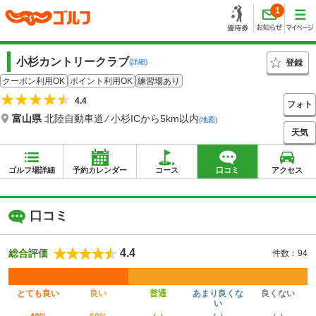
1
小杉カントリークラブ
登録
(詳細)
クーポン利用OK
ポイント利用OK
練習場あり
4.4
フォト
富山県
北陸自動車道 ⁄ 小杉ICから5km以内
(地図)
天気
ゴルフ場詳細
予約カレンダー
コース
口コミ
アクセス
口コミ
4.4
総合評価
件数：94
とても良い
良い
普通
あまり良くな
良くない
い