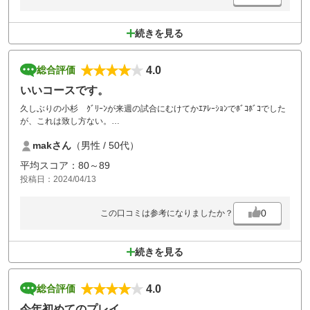
続きを見る
4.0
総合評価
いいコースです。
久しぶりの小杉 ｸﾞﾘｰﾝが来週の試合にむけてかｴｱﾚｰｼｮﾝでﾎﾞｺﾎﾞｺでした
が、これは致し方ない。
来週の試合、楽しみにしたいと思います。
makさん
（男性 / 50代）
平均スコア：80～89
投稿日：2024/04/13
0
この口コミは参考になりましたか？
続きを見る
4.0
総合評価
今年初めてのプレイ