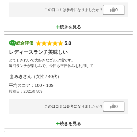
茶屋に入ると、凍ったおしぼりをいただき
体が楽になりとても助かりました。
0
この口コミは参考になりましたか？
続きを見る
5.0
総合評価
レディースランチ美味しい
とてもきれいで大好きなゴルフ場です。
毎回ランチが楽しみで、今回も平日休みを利用して
女子ゴルフでした。
みきさん
（女性 / 40代）
芝もふかふかでよく手入れされており
気持ちよかったです。
平均スコア：100～109
ここは、ゆっくりランチを味わいたいので
投稿日：2021/07/09
7時～8時台スルーのあと、食事してお風呂入ってというのがおすすめで
す。
0
この口コミは参考になりましたか？
続きを見る