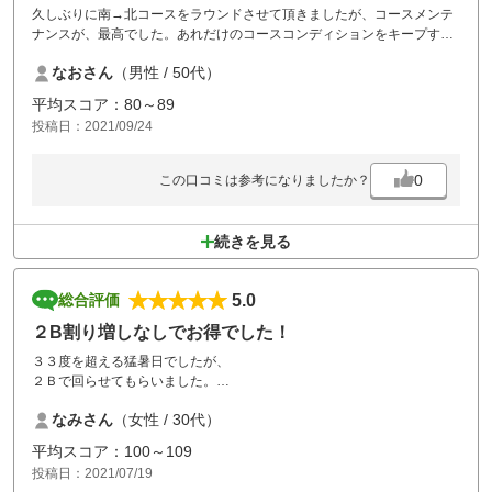
久しぶりに南→北コースをラウンドさせて頂きましたが、コースメンテ
ナンスが、最高でした。あれだけのコースコンディションをキープする
のは、大変かと思います。有難う御座いました。また、近いうちに来場
なおさん
（男性 / 50代）
したいと考えています。食事も美味しかったです。カツカレーを頂きま
した。
平均スコア：80～89
投稿日：2021/09/24
0
この口コミは参考になりましたか？
続きを見る
5.0
総合評価
２B割り増しなしでお得でした！
３３度を超える猛暑日でしたが、
２Ｂで回らせてもらいました。
ほとんど詰まることもなく
なみさん
（女性 / 30代）
優雅にプレーさせてもらいました。
休憩アリプランでしたが、スルーに
平均スコア：100～109
変更もしてもらい、サービスもとても
投稿日：2021/07/19
親切でした。