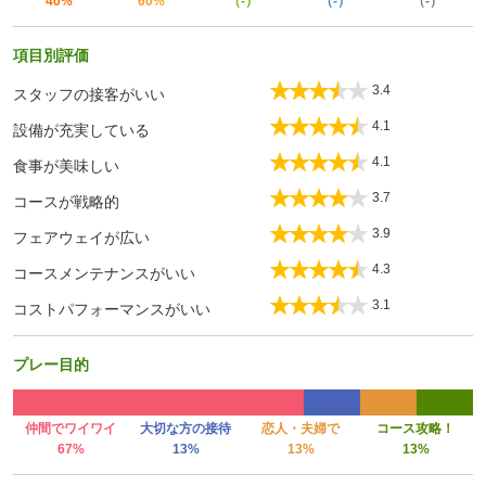
40%
60%
（-）
（-）
（-）
項目別評価
3.4
スタッフの接客がいい
4.1
設備が充実している
4.1
食事が美味しい
3.7
コースが戦略的
3.9
フェアウェイが広い
4.3
コースメンテナンスがいい
3.1
コストパフォーマンスがいい
プレー目的
仲間でワイワイ
大切な方の接待
恋人・夫婦で
コース攻略！
67%
13%
13%
13%