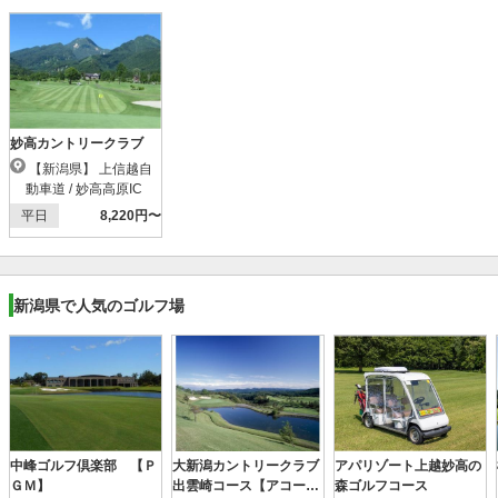
妙高カントリークラブ
【新潟県】 上信越自
動車道 / 妙高高原IC
平日
8,220円〜
新潟県で人気のゴルフ場
中峰ゴルフ倶楽部 【Ｐ
大新潟カントリークラブ
アパリゾート上越妙高の
ＧＭ】
出雲崎コース【アコーデ
森ゴルフコース