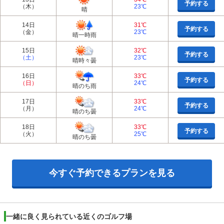
予約する
（木）
23℃
晴
14日
31℃
予約する
（金）
23℃
晴一時雨
15日
32℃
予約する
（土）
23℃
晴時々曇
16日
33℃
予約する
（日）
24℃
晴のち雨
17日
33℃
予約する
（月）
24℃
晴のち曇
18日
33℃
予約する
（火）
25℃
晴のち曇
今すぐ予約できるプランを見る
一緒に良く見られている近くのゴルフ場