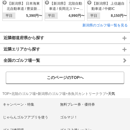
ィア】
【新潟県】 日本海東
【新潟県】 北陸自動
【新潟県】 上信越自
北自動車道 / 豊栄新潟
車道 / 長岡北スマートI
動車道 / 中郷IC
東港IC
C
平日
5,390円〜
平日
4,990円〜
平日
8,150円〜
新潟県のゴルフ場一覧を見る
近隣都道府県から探す
近隣エリアから探す
全国のゴルフ場一覧
このページのTOPへ
TOP
北陸のゴルフ場
新潟県のゴルフ場
糸魚川カントリークラブ
天気
キャンペーン・特集
無料プレー券・優待券
じゃらんゴルフアプリを使う
ゴルマジ！