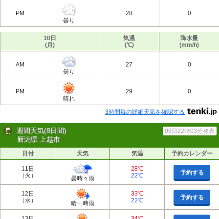
PM
28
0
曇り
10日
気温
降水量
(月)
(℃)
(mm/h)
AM
27
0
曇り
PM
29
0
晴れ
3時間毎の詳細天気を確認する
週間天気(8日間)
09日22時03分発表
新潟県 上越市
日付
天気
気温
予約カレンダー
11日
28℃
予約する
（火）
22℃
曇時々雨
12日
33℃
予約する
（水）
22℃
晴一時雨
13日
34℃