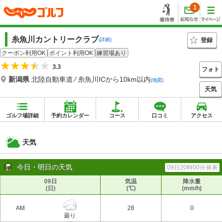
1
糸魚川カントリークラブ
登録
(詳細)
クーポン利用OK
ポイント利用OK
練習場あり
3.3
フォト
新潟県
北陸自動車道 ⁄ 糸魚川ICから10km以内
(地図)
天気
ゴルフ場詳細
予約カレンダー
コース
口コミ
アクセス
天気
今日・明日の天気
09日20時00分発表
09日
気温
降水量
(日)
(℃)
(mm/h)
AM
28
0
曇り