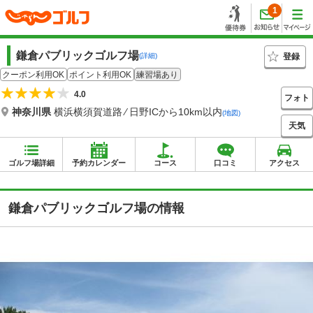
1
鎌倉パブリックゴルフ場
登録
(詳細)
クーポン利用OK
ポイント利用OK
練習場あり
4.0
フォト
神奈川県
横浜横須賀道路 ⁄ 日野ICから10km以内
(地図)
天気
ゴルフ場詳細
予約カレンダー
コース
口コミ
アクセス
鎌倉パブリックゴルフ場の情報