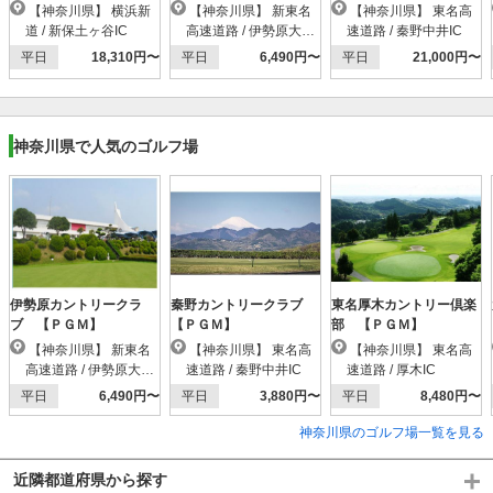
【神奈川県】 横浜新
【神奈川県】 新東名
【神奈川県】 東名高
道 / 新保土ヶ谷IC
高速道路 / 伊勢原大山I
速道路 / 秦野中井IC
C
平日
18,310円〜
平日
6,490円〜
平日
21,000円〜
神奈川県で人気のゴルフ場
伊勢原カントリークラ
秦野カントリークラブ
東名厚木カントリー倶楽
ブ 【ＰＧＭ】
【ＰＧＭ】
部 【ＰＧＭ】
【神奈川県】 新東名
【神奈川県】 東名高
【神奈川県】 東名高
高速道路 / 伊勢原大山I
速道路 / 秦野中井IC
速道路 / 厚木IC
C
平日
6,490円〜
平日
3,880円〜
平日
8,480円〜
神奈川県のゴルフ場一覧を見る
近隣都道府県から探す