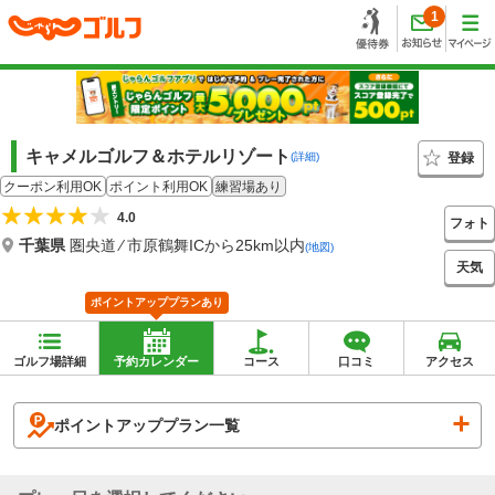
1
キャメルゴルフ＆ホテルリゾート
登録
(詳細)
クーポン利用OK
ポイント利用OK
練習場あり
4.0
フォト
千葉県
圏央道 ⁄ 市原鶴舞ICから25km以内
(地図)
天気
ポイントアッププランあり
ゴルフ場詳細
予約カレンダー
コース
口コミ
アクセス
ポイントアッププラン一覧