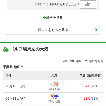
1
この口コミは参考になりましたか？
続きを見る
口コミをもっと見る
ゴルフ場周辺の天気
2026年08月09日 23時03分発表
千葉県 館山市
日付
天気
気温（最高/最低）
08月10日(月)
32℃
/
24℃
曇時々晴
08月11日(火)
29℃
/
22℃
晴のち雨