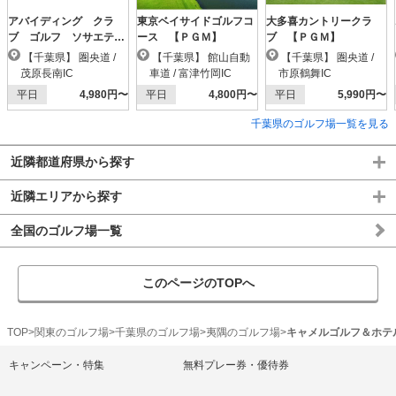
アバイディング クラ
東京ベイサイドゴルフコ
大多喜カントリークラ
ブ ゴルフ ソサエテ
ース 【ＰＧＭ】
ブ 【ＰＧＭ】
ィ 【ＰＧＭ】
【千葉県】 圏央道 /
【千葉県】 館山自動
【千葉県】 圏央道 /
茂原長南IC
車道 / 富津竹岡IC
市原鶴舞IC
平日
4,980円〜
平日
4,800円〜
平日
5,990円〜
千葉県のゴルフ場一覧を見る
近隣都道府県から探す
近隣エリアから探す
全国のゴルフ場一覧
このページのTOPへ
TOP
関東のゴルフ場
千葉県のゴルフ場
夷隅のゴルフ場
キャメルゴルフ＆ホテ
キャンペーン・特集
無料プレー券・優待券