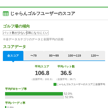
じゃらんゴルフユーザーのスコア
ゴルフ場の傾向
パット数が少ない
OBになりにくい
※全データカテゴリのデータと全国平均の比較
スコアデータ
全スコア
〜79
80〜99
100〜119
120〜
平均スコア
平均パット数
106.8
36.5
（全国平均：102.3）
（全国平均：36.7）
じゃらんゴルフユーザーのスコア
全国平均
平均FWキープ率
52.0%
52.9%
平均バーディ率
0.9%