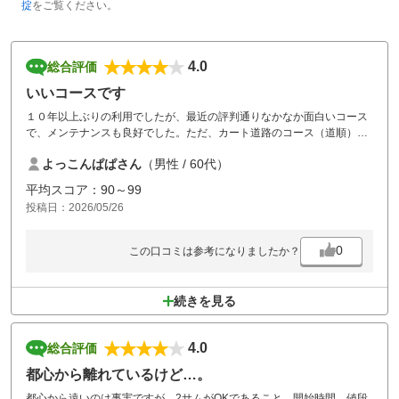
掟
をご覧ください。
4.0
総合評価
いいコースです
１０年以上ぶりの利用でしたが、最近の評判通りなかなか面白いコース
で、メンテナンスも良好でした。ただ、カート道路のコース（道順）案
内が少しわかりづらいところがあったので、標識等工夫してもらいた
よっこんぱぱさん
（男性 / 60代）
い。
お昼のバイキングはいいですが、コーヒーは飲めるようにして欲しい。
平均スコア：90～99
お風呂（露天）は最高です。
投稿日：2026/05/26
0
この口コミは参考になりましたか？
続きを見る
4.0
総合評価
都心から離れているけど…。
都心から遠いのは事実ですが、2サムがOKであること、開始時間、値段