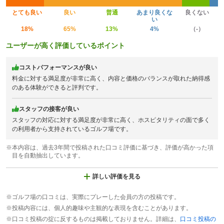
とても良い
良い
普通
あまり良くな
良くない
い
18%
65%
13%
4%
（-）
ユーザーが高く評価しているポイント
コストパフォーマンスが良い
料金に対する満足度が非常に高く、内容と価格のバランスが取れた納得感
のある体験ができると評判です。
スタッフの接客が良い
スタッフの対応に対する満足度が非常に高く、ホスピタリティの面で多く
の利用者から支持されているゴルフ場です。
※本内容は、過去3年間で投稿された口コミ評価に基づき、評価が高かった項
目を自動抽出しています。
詳しい評価を見る
※ゴルフ場の口コミは、実際にプレーした会員の方の投稿です。
※投稿内容には、個人的趣味や主観的な表現を含むことがあります。
※口コミ投稿の掟に反するものは掲載しておりません。詳細は、
口コミ投稿の