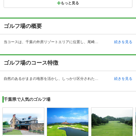
もっと見る
ゴルフ場の概要
当コースは、千葉の外房リゾートエリアに位置し、尾崎将司プロ監修のゴルフ場として1995年4月薄井茂の設計でオープンしました。ビギナーから上級者までゴルフを楽しめるゴルフ場として人気です。18ホール、パー72、コースレート71.4、OUTコース3340ヤード、INコース3,138ヤード、総ヤード数6,478ヤード、丘陵形状のコースで、ベントグリーン、面積約93.7万平方メートルの自然豊かなゴルフ場です。 宿泊施設も併設され、全11室の客室は、大理石や御影石が贅沢にほどこされたバスルームなどリッチな気分を味わえます。全室フェアウェイビューで101平方メートル（2LDK）の広々とした欧米スタイルのスウィートヴィラでは、ゴルフ場で暮らすようなリゾートライフが過ごせます。宿泊を伴う各種プランもあり、ゴルフの楽しみやアフターゴルフのゆったりとしたリゾートステイも楽しめます。
続きを見る
ゴルフ場のコース特徴
自然のあるがままの地形を活かし、しっかり区分された各ホールは、美しさと戦略性を併せ持ち、14本全てのクラブを駆使して攻略しなくてはいけない刺激あるコースです。 INコースの各ホールは慎重にホールルートを考えて攻めなければスコアをまとめることは難しいコースです。特に、13,15,18番ホールは飛距離だけにこだわると厳しいバンカーにつかまります。飛距離だけが目的のゴルフではなく、アイアンなどで細かく刻むなど緻密なプレーが大切です。どのホールもリゾートコースならではの開放感を存分に感じられ、コースは乗用カートによるセルフプレーの各ホール変化に富んだ18ホールになっています。どのようなレベルのゴルファーも本当のゴルフを楽しむことができるゴルフ場です。
続きを見る
千葉県で人気のゴルフ場