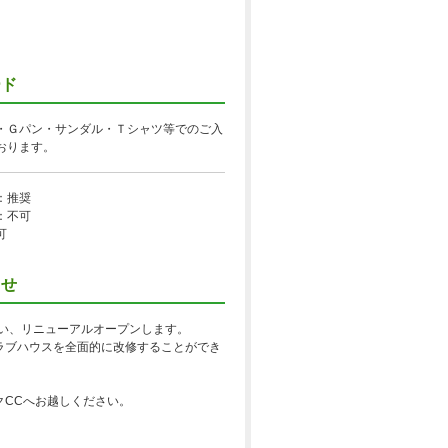
ード
・Ｇパン・サンダル・Ｔシャツ等でのご入
おります。
：推奨
：不可
可
らせ
行い、リニューアルオープンします。
ラブハウスを全面的に改修することができ
クCCへお越しください。
。