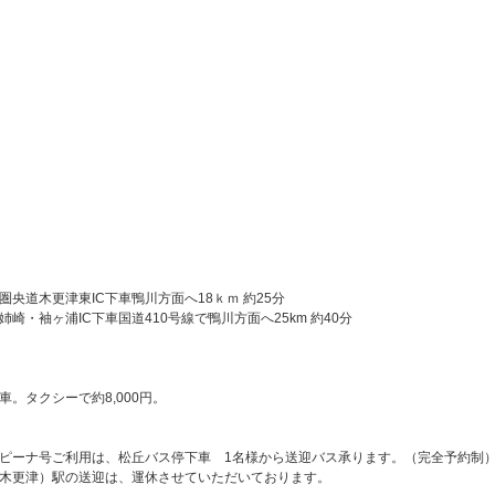
圏央道木更津東IC下車鴨川方面へ18ｋｍ 約25分
崎・袖ヶ浦IC下車国道410号線で鴨川方面へ25km 約40分
車。タクシーで約8,000円。
ピーナ号ご利用は、松丘バス停下車 1名様から送迎バス承ります。（完全予約制
木更津）駅の送迎は、運休させていただいております。