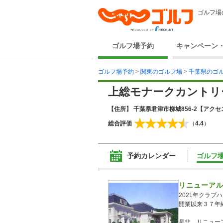
ゴルフ場
ゴルフ場予約
キャンペーン
ゴルフ場予約
>
関東のゴルフ場
>
千葉県のゴ
上総モナークカントリ
【住所】 千葉県君津市柳城856-2
【アクセス
総合評価
（
4.4
）
予約カレンダー
ゴルフ
リニューア
2021年クラ
開業以来３７年
是非、リニュー