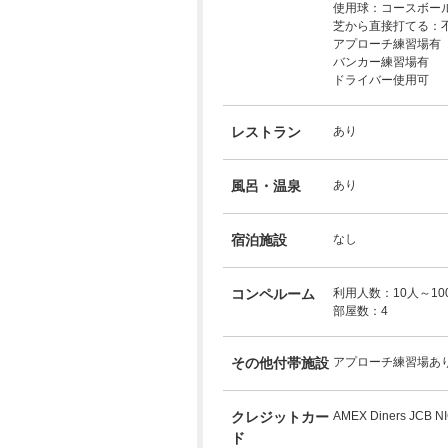
使用球：コースボー
芝から直接打てる：
アプローチ練習場有
バンカー練習場有
ドライバー使用可
レストラン
あり
風呂・温泉
あり
宿泊施設
なし
コンペルーム
利用人数：10人～10
部屋数：4
その他付帯施設
アプローチ練習場あ
クレジットカー
AMEX Diners JCB N
ド