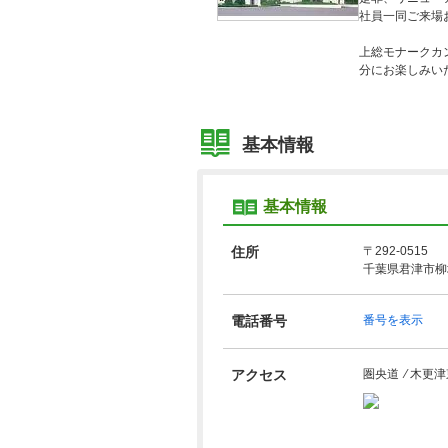
社員一同ご来場
上総モナークカ
分にお楽しみい
基本情報
基本情報
住所
〒292-0515
千葉県君津市柳城
電話番号
番号を表示
アクセス
圏央道 ⁄ 木更津