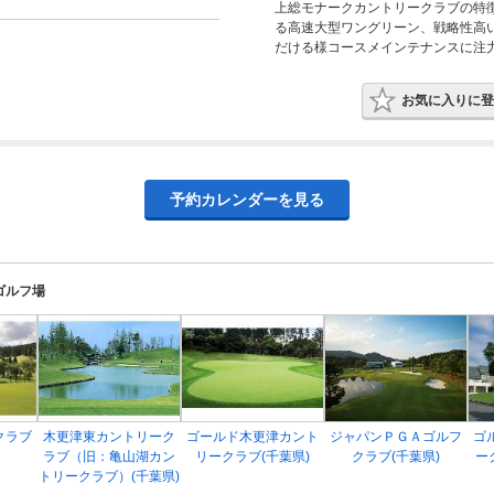
上総モナークカントリークラブの特
る高速大型ワングリーン、戦略性高
だける様コースメインテナンスに注
お気に入りに登
予約カレンダーを見る
ゴルフ場
クラブ
木更津東カントリーク
ゴールド木更津カント
ジャパンＰＧＡゴルフ
ゴ
ラブ（旧：亀山湖カン
リークラブ(千葉県)
クラブ(千葉県)
ー
トリークラブ）(千葉県)