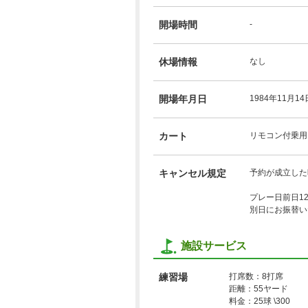
開場時間
-
休場情報
なし
開場年月日
1984年11月14
カート
リモコン付乗用
キャンセル規定
予約が成立した
プレー日前日1
別日にお振替い
施設サービス
練習場
打席数：8打席
距離：55ヤード
料金：25球 \300