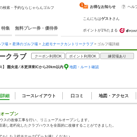
1
お得なお知らせ
ヘル
の検索・予約ならじゃらんゴルフ
こんにちは
ゲスト
さん
・特集
無料プレー券・優待券
ポイントが1%たまる
ルフ場
>
君津のゴルフ場
>
上総モナークカントリークラブ
> ゴルフ場詳細
ークラブ
クーポン利用OK
ポイント利用OK
練習場あり
】 圏央道 ⁄ 木更津東ICから20km以内
地図・ルート確認
場詳細
コースレイアウト
口コミ
地図・アクセス
ルオープン
ブハウスの改修工事を行い、リニューアルオープンします。
経過し老朽化したクラブハウスを全面的に改修することができました。
アルした上総モナークCCへお越しください。