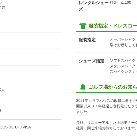
ル
レンタルシュー
料金：\1,100
不可
ズ
服装指定・ドレスコ
服装指定
オーバーシャツ
場はお断りして
シューズ指定
ソフトスパイク
メタルスパイク
スパイクレス：
ゴルフ場からのお知
0人
2021年クラブハウスの改修工事を
開業以来３７年経過し老朽化したク
り
ました。
是非、リニューアルした上総モナー
ICOS UC UFJ VISA
社員一同ご来場お待ちしております