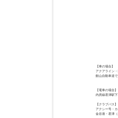
【車の場合】
アクアライン・
館山自動車道で姉
【電車の場合】
内房線君津駅下
【クラブバス】
アクシー号・カ
金谷港・君津（