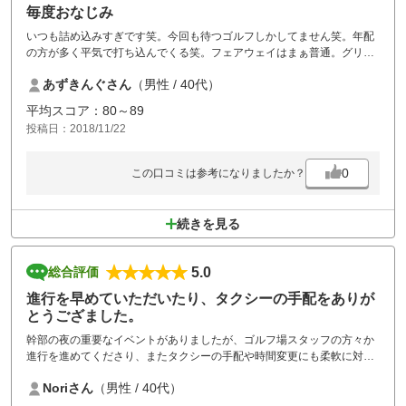
毎度おなじみ
いつも詰め込みすぎです笑。今回も待つゴルフしかしてません笑。年配
の方が多く平気で打ち込んでくる笑。フェアウェイはまぁ普通。グリー
ン凸凹笑。グリーン上のピッチマーク直さないから笑。リーズナブルだ
あずきんぐさん
（男性 / 40代）
から練習がてらアコーディアさん行くけど笑数千円多く出してまともな
ゴルフ場行った方が気持ちが良い。笑
平均スコア：80～89
投稿日：2018/11/22
0
この口コミは参考になりましたか？
続きを見る
5.0
総合評価
進行を早めていただいたり、タクシーの手配をありが
とうござました。
幹部の夜の重要なイベントがありましたが、ゴルフ場スタッフの方々か
進行を進めてくださり、またタクシーの手配や時間変更にも柔軟に対応
してくださり、ありがとうござました。弊社幹部からも喜んでおりまし
Noriさん
（男性 / 40代）
た。誠にありがとうござました。