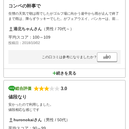
コンペの幹事で
生憎の天気で朝は雨でしたがゴルフ場に向かう途中から雨が止んで終了
まで雨は、降らずラッキーでした。がフェアウエイ、バンカーは、前日
からの雨で良くなかった。
港北ちゃんさん
（男性 / 70代～）
コースの状態が良い時にまた来たい！
平均スコア：100～109
投稿日：2018/10/02
0
この口コミは参考になりましたか？
続きを見る
3.0
総合評価
値段なり
安かったので利用しました。
値段相応な感じです
huronokaiさん
（男性 / 50代）
平均スコア：90～99