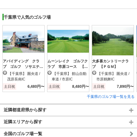
千葉県で人気のゴルフ場
アバイディング クラ
ムーンレイク ゴルフク
大多喜カントリークラ
ブ ゴルフ ソサエテ
ラブ 市原コース 【Ｐ
ブ 【ＰＧＭ】
ィ 【ＰＧＭ】
ＧＭ】
【千葉県】 圏央道 /
【千葉県】 館山自動
【千葉県】 圏央道 /
茂原長南IC
車道 / 市原IC
市原鶴舞IC
土日祝
6,480円〜
土日祝
8,480円〜
土日祝
7,890円〜
千葉県のゴルフ場一覧を見る
近隣都道府県から探す
近隣エリアから探す
全国のゴルフ場一覧