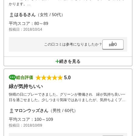
かります。
ランチ時、ドリンクバーに笑いました…
はるるさん
（女性 / 50代）
珈琲は別料金のドリンクバー初めてです。
平均スコア：80～89
投稿日：2018/10/14
0
この口コミは参考になりましたか？
続きを見る
5.0
総合評価
緑が気持ちいい
快晴の日にプレーできました。グリーンが整備され 緑が気持ち良い一
日を過ごせました。少しつまり気味ではありましたが、気持ちよくプレ
ーできました。スコアは イマイチでしたが、再挑戦したいコースで
マロンウッズさん
（男性 / 60代）
す。
平均スコア：100～109
投稿日：2018/10/09