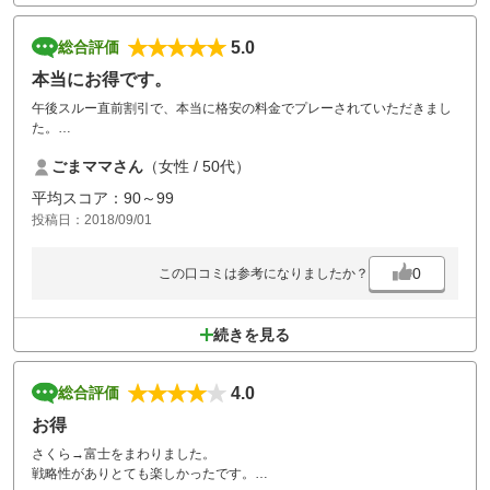
5.0
総合評価
本当にお得です。
午後スルー直前割引で、本当に格安の料金でプレーされていただきまし
た。
ツーサムで割増もなくて本当に夫婦2人でサクッとまわりたいときに午
ごまママさん
（女性 / 50代）
後スルーは、私のお気に入りです。
また是非、行きたいです。
平均スコア：90～99
投稿日：2018/09/01
0
この口コミは参考になりましたか？
続きを見る
4.0
総合評価
お得
さくら→富士をまわりました。
戦略性がありとても楽しかったです。