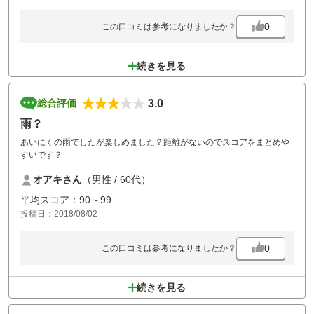
その矢先に、スタッフさんにいきなり、手でグイッと退かされて(笑)、
どうゆう扱い？と思いました。
0
この口コミは参考になりましたか？
ちなみに、グリーンはボッコボコ(笑)
パターのときはあの足跡と、沢山のおーきなディボットを読み込んで打
たねばなりません。
続きを見る
ハードは良いけどソフトが残念なゴルフ場でした。
3.0
総合評価
雨？
あいにくの雨でしたが楽しめました？距離がないのでスコアをまとめや
すいです？
オアキさん
（男性 / 60代）
平均スコア：90～99
投稿日：2018/08/02
0
この口コミは参考になりましたか？
続きを見る