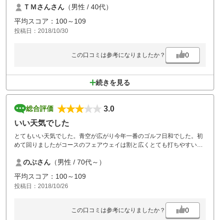
ＴＭさんさん
（男性 / 40代）
平均スコア：100～109
投稿日：2018/10/30
0
この口コミは参考になりましたか？
続きを見る
3.0
総合評価
いい天気でした
とてもいい天気でした。青空が広がり今年一番のゴルフ日和でした。初
めて回りましたがコースのフェアウェイは割と広くとても打ちやすいの
ですが、２打目でグリーンが見えないところもあり再度挑戦が必要で
のぶさん
（男性 / 70代～）
す。グリーンは遅く重たいように見えたのですが、これが早いグリーン
で負けました。
平均スコア：100～109
また、挑戦したく思います。
投稿日：2018/10/26
0
この口コミは参考になりましたか？