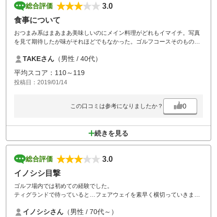
3.0
総合評価
食事について
おつまみ系はまあまあ美味しいのにメイン料理がどれもイマイチ。写真
を見て期待したが味がそれほどでもなかった。ゴルフコースそのものが
まあまあ良かっただけに、食事がイマイチだったため、また行きたいと
TAKEさん
（男性 / 40代）
はならなかった。
平均スコア：110～119
投稿日：2019/01/14
0
この口コミは参考になりましたか？
続きを見る
3.0
総合評価
イノシシ目撃
ゴルフ場内では初めての経験でした。
ティグランドで待っていると…フェアウェイを素早く横切っていきまし
た。まだ小さな子供のようで可愛かったです。
イノシシさん
（男性 / 70代～）