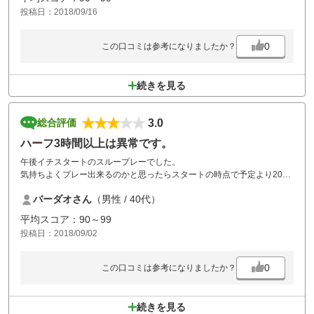
投稿日：2018/09/16
0
この口コミは参考になりましたか？
続きを見る
3.0
総合評価
ハーフ3時間以上は異常です。
午後イチスタートのスループレーでした。
気持ちよくプレー出来るのかと思ったらスタートの時点で予定より20分
くらいの遅れ。回り出したら各ホール2組待ちは当たり前。途中係員が
バーダオさん
（男性 / 40代）
いてサポートはしていましたが結果ハーフで3時間以上かかりました。
残りのハーフは原因になっていた組が上がったおかげでサクサクて結果
平均スコア：90～99
2時間程度で回れました。
投稿日：2018/09/02
コスパはいいですがリピートとなると少し考えてしまいますね。
0
この口コミは参考になりましたか？
続きを見る