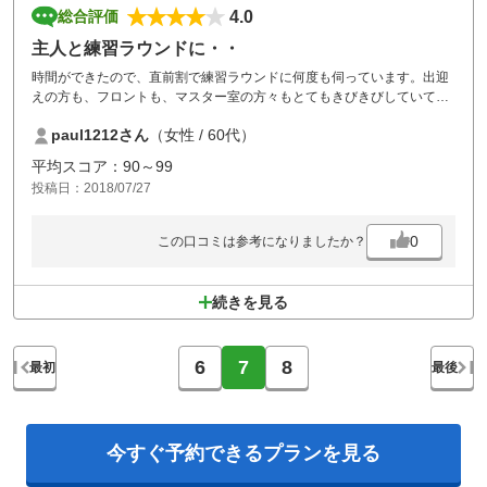
4.0
総合評価
主人と練習ラウンドに・・
時間ができたので、直前割で練習ラウンドに何度も伺っています。出迎
えの方も、フロントも、マスター室の方々もとてもきびきびしていて気
持ちよく対応していただいています。レストランメニューもリニューア
paul1212さん
（女性 / 60代）
ルして私の好きなパンメニューが加わって前回も今回もおいしくいただ
きました。ラウンドもレストランもまた楽しみに伺います。
平均スコア：90～99
投稿日：2018/07/27
0
この口コミは参考になりましたか？
続きを見る
6
7
8
最初
最後
今すぐ予約できる
プランを見る