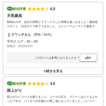
4.0
総合評価
天気最高
秋晴れの中、会社の仲間とリラックスした時間を過ごせました！最終組
スタート、日没ギリで終了できました。コストパフォーマンス最高で
す。
スワッチさん
（男性 / 50代）
平均スコア：90～99
投稿日：2018/10/31
0
この口コミは参考になりましたか？
続きを見る
4.0
総合評価
雨上がり
雨上がりにコースを廻りました。コースの広さ、グリーンはとてもよか
ったですが、バンカーが水捌けが悪く池になっていました。いいコース
なのでそこだけ残念でした