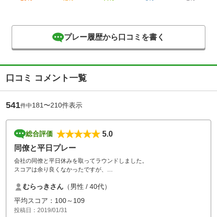
プレー履歴から口コミを書く
口コミ コメント一覧
541
181〜210件表示
件中
5.0
総合評価
同僚と平日プレー
会社の同僚と平日休みを取ってラウンドしました。
スコアは余り良くなかったですが、
楽しくプレーできました。
むらっきさん
（男性 / 40代）
ただ昼御飯休憩が１時間40分ととても長かったので
もう少し早めになるとよいと感じました。
平均スコア：100～109
投稿日：2019/01/31