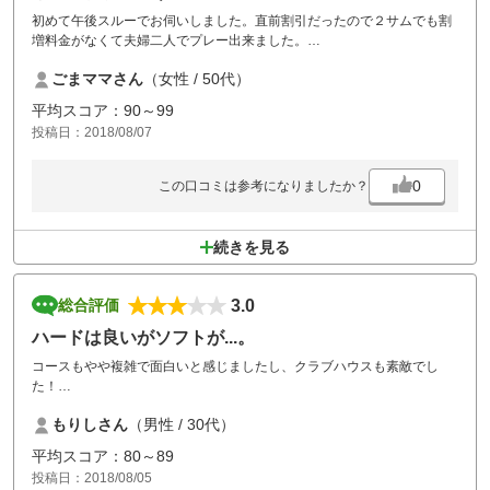
初めて午後スルーでお伺いしました。直前割引だったので２サムでも割
増料金がなくて夫婦二人でプレー出来ました。
ロッカーが使用できないこと以外はまったく問題なくとてもお安くプレ
ごまママさん
（女性 / 50代）
ー出来て大満足です。
また、午後スループレーで行きたいゴルフ場になりました。
平均スコア：90～99
投稿日：2018/08/07
0
この口コミは参考になりましたか？
続きを見る
3.0
総合評価
ハードは良いがソフトが...。
コースもやや複雑で面白いと感じましたし、クラブハウスも素敵でし
た！
ただ、ハードは良かったのですが、ソフトがとても残念だったので、よ
もりしさん
（男性 / 30代）
っぽどのことがない限り2回目は行かないと思います。。
※私はそんなに繊細ではないし、クレーマーでもありません！
平均スコア：80～89
スタート前倒しのお願いをされましたが、その対応が嫌ーな気持ちにな
投稿日：2018/08/05
ってしまうものでした。