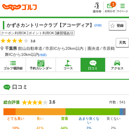
1
かずさカントリークラブ【アコーディア】
登録
(詳細)
クーポン利用OK
ポイント利用OK
練習場あり
3.6
天気
千葉県
館山自動車道 ⁄ 市原ICから20km以内｜圏央道 ⁄ 市原鶴
舞ICから10km以内
(地図)
ゴルフ場詳細
予約カレンダー
コース
口コミ
アクセス
口コミ
3.6
総合評価
件数：541
とても良い
良い
普通
あまり良くな
良くない
い
10%
41%
44%
3%
2%