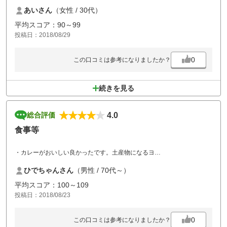
お得なプランでこれだけ安いから詰まっていても仕方ないだろうと思っ
あいさん
（女性 / 30代）
ていたのですが、それ程詰まっていなくて有り難かったです。
平均スコア：90～99
投稿日：2018/08/29
0
この口コミは参考になりましたか？
続きを見る
4.0
総合評価
食事等
・カレーがおいしい良かったです。土産物になるヨ
・前後２サムに挟まれ苦労。前には離され、後ろは待たせて
ひでちゃんさん
（男性 / 70代～）
・34度と猛暑日であって、飲み物のクーラBOXが欲しかったです。
平均スコア：100～109
投稿日：2018/08/23
0
この口コミは参考になりましたか？