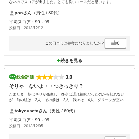
ないのでスコアが出ました。とても良いコースだと思います。
ただ、食事について、昼食付きプランで予約しているのに、追加料金な
ponさん
（男性 / 30代）
しで食べられるものが２つしかないというのには驚きました。
プランで安いと思って予約しても、昼食代で費用がかさみます。ぜひ昼
平均スコア：90～99
食についてはご一考いただきたいです。
投稿日：2018/12/12
総じて、コースや設備等は満足でした。また利用したいです。
0
この口コミは参考になりましたか？
続きを見る
3.0
総合評価
そりゃ ないよ・・つきっきり？
たまたま 朝はキリが発生し 多少は遅れ気味だったのかも知れない
が 前の組は 2人 その前は 3人 我々は 4人 グリーンが空いて
るとかで 午前中の上がり3ホール マーシャルの 監視付 お陰でそ
tokyousetaさん
（男性 / 60代）
れが気になりクラチャン共々 それまでのほぼ パープレーが ダボ･ト
リ･ダボ 一旦注意したら 去って欲しかった 後半も崩れたのは言うま
平均スコア：90～99
でもなく ゴルフはメンタル･リズムとおもいしらされた一日だった
投稿日：2018/12/05