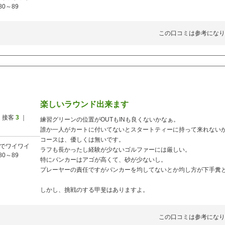
80～89
この口コミは参考になり
楽しいラウンド出来ます
 接客
3
｜
練習グリーンの位置がOUTもINも良くないかなぁ。
誰か一人がカートに付いてないとスタートティーに持って来れない
コースは、優しくは無いです。
でワイワイ
ラフも長かったし経験が少ないゴルファーには厳しい。
80～89
特にバンカーはアゴが高くて、砂が少ないし。
プレーヤーの責任ですがバンカーを均してないとか均し方が下手糞
しかし、挑戦のする甲斐はありますよ。
この口コミは参考になり