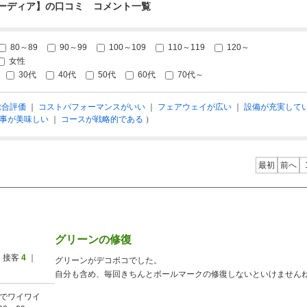
ーディア】の口コミ コメント一覧
80～89
90～99
100～109
110～119
120～
女性
30代
40代
50代
60代
70代～
総合評価
｜
コストパフォーマンスがいい
｜
フェアウェイが広い
｜
設備が充実して
事が美味しい
｜
コースが戦略的である
）
最初
前へ
グリーンの修復
 接客
4
｜
グリーンがデコボコでした。
自分も含め、毎回きちんとボールマークの修復しないといけません
でワイワイ