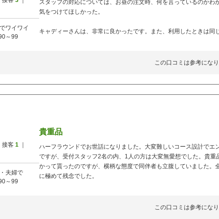
 接客
3
｜
スタッフの対応については、お昼の注文時、何を言っているのかわ
気をつけてほしかった。
でワイワイ
キャディーさんは、非常に良かったです。また、利用したときは同
90～99
この口コミは参考になり
貴重品
 接客
1
｜
ハーフラウンドでお世話になりました。大変難しいコース設計でエ
ですが、受付スタッフ2名の内、1人の方は大変無愛想でした。貴重
かって貰ったのですが、横柄な態度で同伴者も立腹していました。
・夫婦で
に極めて残念でした。
90～99
この口コミは参考になり