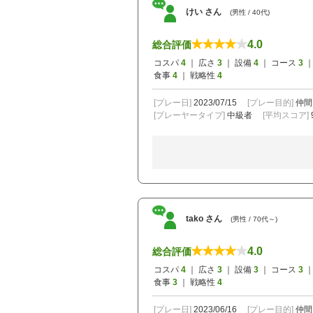
けい さん
(男性 / 40代)
4.0
総合評価
コスパ
4
｜ 広さ
3
｜ 設備
4
｜ コース
3
｜
食事
4
｜ 戦略性
4
[プレー日]
2023/07/15
[プレー目的]
仲間
[プレーヤータイプ]
中級者
[平均スコア]
tako さん
(男性 / 70代～)
4.0
総合評価
コスパ
4
｜ 広さ
3
｜ 設備
3
｜ コース
3
｜
食事
3
｜ 戦略性
4
[プレー日]
2023/06/16
[プレー目的]
仲間