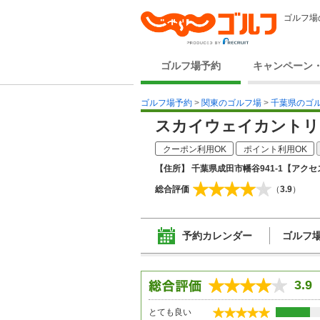
ゴルフ場
ゴルフ場予約
キャンペーン
ゴルフ場予約
>
関東のゴルフ場
>
千葉県のゴ
スカイウェイカントリ
クーポン利用OK
ポイント利用OK
【住所】 千葉県成田市幡谷941-1
【アクセス
総合評価
（
3.9
）
予約カレンダー
ゴルフ
3.9
とても良い