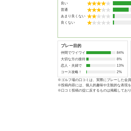
良い
普通
あまり良くない
良くない
プレー目的
仲間でワイワイ
84%
大切な方の接待
8%
恋人・夫婦で
13%
コース攻略！
2%
※ゴルフ場の口コミは、実際にプレーした会
※投稿内容には、個人的趣味や主観的な表現
※口コミ投稿の掟に反するものは掲載してお