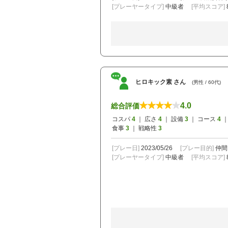
[プレーヤータイプ]
中級者
[平均スコア]
ヒロキック素 さん
(男性 / 60代)
4.0
総合評価
コスパ
4
｜ 広さ
4
｜ 設備
3
｜ コース
4
｜
食事
3
｜ 戦略性
3
[プレー日]
2023/05/26
[プレー目的]
仲間
[プレーヤータイプ]
中級者
[平均スコア]