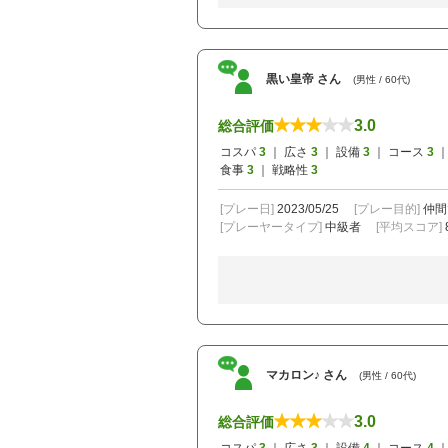
黒い皇帝 さん
(男性 / 60代)
3.0
総合評価
コスパ
3
｜ 広さ
3
｜ 設備
3
｜ コース
3
｜
食事
3
｜ 戦略性
3
[プレー日]
2023/05/25
[プレー目的]
仲間
[プレーヤータイプ]
中級者
[平均スコア]
マカロン♪ さん
(男性 / 60代)
3.0
総合評価