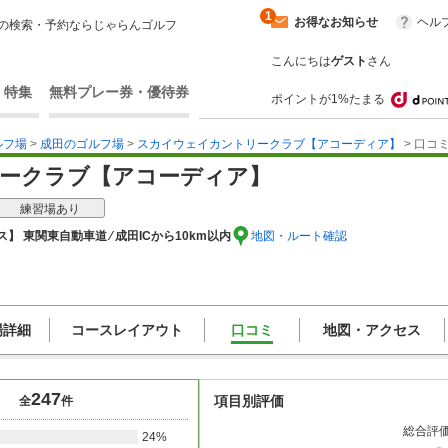
1
お得なお知らせ
ヘル
の検索・予約ならじゃらんゴルフ
こんにちは
ゲスト
さん
・特集
無料プレー券・優待券
ポイントが1%たまる
ルフ場
>
成田のゴルフ場
>
スカイウェイカントリークラブ【アコーディア】
> 口コ
ークラブ【アコーディア】
練習場あり
】 東関東自動車道 ⁄ 成田ICから10km以内
地図・ルート確認
場詳細
コースレイアウト
口コミ
地図・アクセス
247
項目別評価
全
件
総合評
24%