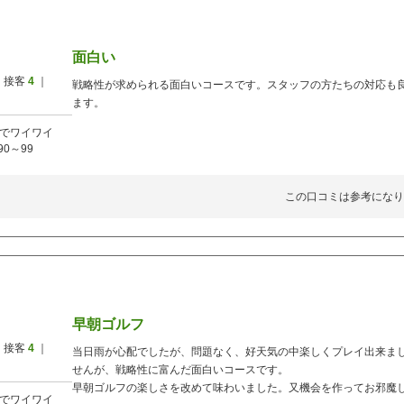
面白い
 接客
4
｜
戦略性が求められる面白いコースです。スタッフの方たちの対応も
ます。
でワイワイ
90～99
この口コミは参考になり
早朝ゴルフ
 接客
4
｜
当日雨が心配でしたが、問題なく、好天気の中楽しくプレイ出来ま
せんが、戦略性に富んだ面白いコースです。
早朝ゴルフの楽しさを改めて味わいました。又機会を作ってお邪魔
でワイワイ