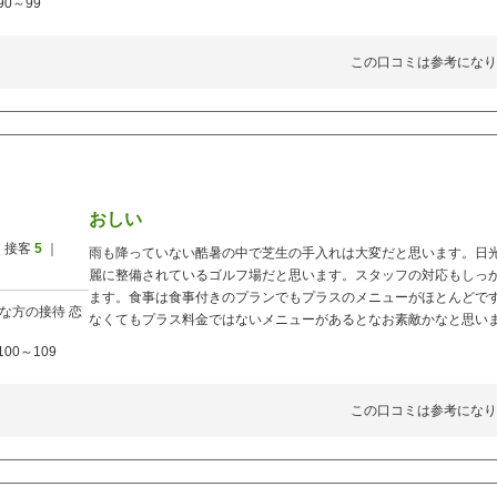
90～99
この口コミは参考になり
おしい
 接客
5
｜
雨も降っていない酷暑の中で芝生の手入れは大変だと思います。日
麗に整備されているゴルフ場だと思います。スタッフの対応もしっ
ます。食事は食事付きのプランでもプラスのメニューがほとんどで
な方の接待
恋
なくてもプラス料金ではないメニューがあるとなお素敵かなと思い
100～109
この口コミは参考になり