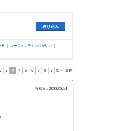
いる
｜
コースメンテナンスがいい
｜
1
2
3
4
5
6
7
8
9
次へ
最後
投稿日：2023/08/14
ね。