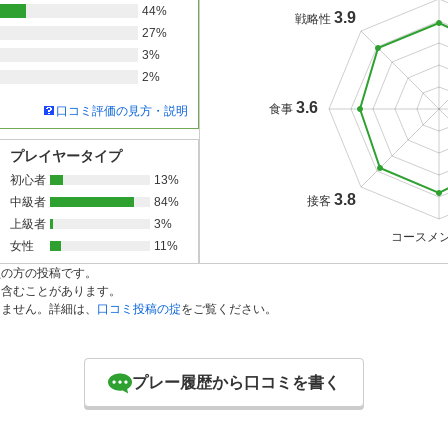
44%
3.9
戦略性
27%
3%
2%
3.6
食事
口コミ評価の見方・説明
プレイヤータイプ
初心者
13%
3.8
接客
中級者
84%
上級者
3%
コースメ
女性
11%
員の方の投稿です。
を含むことがあります。
りません。詳細は、
口コミ投稿の掟
をご覧ください。
プレー履歴から口コミを書く