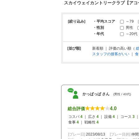
スカイウェイカントリークラブ【アコ
[絞り込み]
・平均スコア
～79
・性別
男性
・年代
～20代
[並び順]
新着順 ｜ 評価の高い順（
スタッフの接客がいい
｜
食
かっぱっぱ さん
(男性 / 40代)
4.0
総合評価
コスパ
4
｜ 広さ
4
｜ 設備
4
｜ コース
3
｜
食事
4
｜ 戦略性
4
[プレー日]
2023/08/13
[プレー目的]
仲間