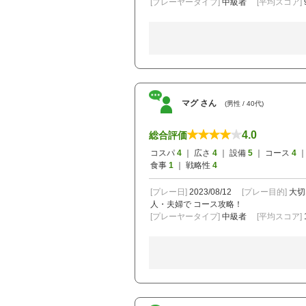
[プレーヤータイプ]
中級者
[平均スコア]
マグ さん
(男性 / 40代)
4.0
総合評価
コスパ
4
｜ 広さ
4
｜ 設備
5
｜ コース
4
｜
食事
1
｜ 戦略性
4
[プレー日]
2023/08/12
[プレー目的]
大切
人・夫婦で
コース攻略！
[プレーヤータイプ]
中級者
[平均スコア]