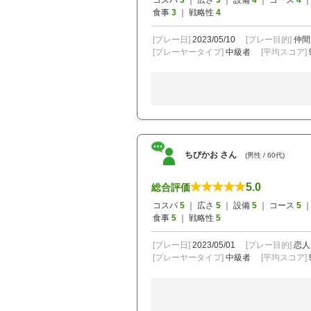
コスパ
3
｜ 広さ
3
｜ 設備
4
｜ コース
4
｜
食事
3
｜ 戦略性
4
[プレー日]
2023/05/10
[プレー目的]
仲間
[プレーヤータイプ]
中級者
[平均スコア]
ちびかお さん
(男性 / 60代)
5.0
総合評価
コスパ
5
｜ 広さ
5
｜ 設備
5
｜ コース
5
｜
食事
5
｜ 戦略性
5
[プレー日]
2023/05/01
[プレー目的]
恋人
[プレーヤータイプ]
中級者
[平均スコア]