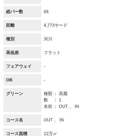
総パー数
68
距離
4,773ヤード
種別
河川
高低差
フラット
フェアウェイ
-
OB
-
グリーン
種類
高麗
数
1
名前
OUT 、 IN
コース名
OUT 、 IN
コース面積
22万㎡