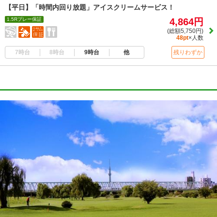
【平日】「時間内回り放題」アイスクリームサービス！
1.5Rプレー保証
4,864円
(総額5,750円)
48pt
×人数
7時台
8時台
9時台
他
残りわずか