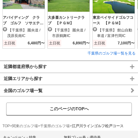
アバイディング クラ
大多喜カントリークラ
東京ベイサイドゴルフコ
ブ ゴルフ ソサエテ
ブ 【ＰＧＭ】
ース 【ＰＧＭ】
ィ 【ＰＧＭ】
【千葉県】 圏央道 /
【千葉県】 圏央道 /
【千葉県】 館山自動
茂原長南IC
市原鶴舞IC
車道 / 富津竹岡IC
土日祝
6,480円〜
土日祝
6,890円〜
土日祝
7,100円〜
千葉県のゴルフ場一覧を見る
近隣都道府県から探す
近隣エリアから探す
全国のゴルフ場一覧
このページのTOPへ
TOP
関東のゴルフ場
千葉県のゴルフ場
江戸川ラインゴルフ松戸コース
キャンペーン・特集
無料プレー券・優待券