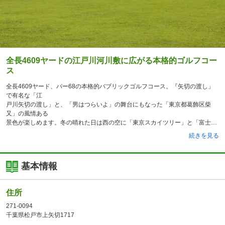
全長4609ヤードの江戸川河川敷に広がる本格的ゴルフコー
ス
全長4609ヤード、バー68の本格的バブリックゴルフコース。『矢切の渡し」
で有名な「江
戸川矢切の渡し」と、「男はつらいよ」の舞台にもなった「東京都葛飾区柴
又」の風情ある
景色が楽しめます。冬の晴れた日は西の空に「東京スカイツリー」と「富士
続きを見る
基本情報
住所
271-0094
千葉県松戸市上矢切1717