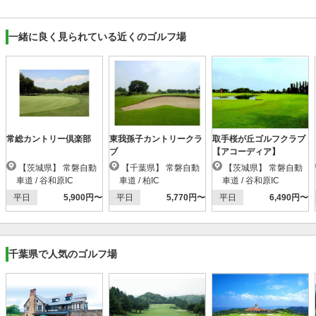
一緒に良く見られている近くのゴルフ場
常総カントリー倶楽部
東我孫子カントリークラ
取手桜が丘ゴルフクラブ
ブ
【アコーディア】
【茨城県】 常磐自動
【千葉県】 常磐自動
【茨城県】 常磐自動
車道 / 谷和原IC
車道 / 柏IC
車道 / 谷和原IC
平日
5,900円〜
平日
5,770円〜
平日
6,490円〜
千葉県で人気のゴルフ場