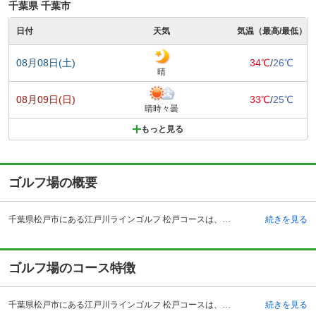
千葉県 千葉市
日付
天気
気温（最高/最低）
08月08日(土)
34℃
/
26℃
晴
08月09日(日)
33℃
/
25℃
晴時々曇
もっと見る
ゴルフ場の概要
千葉県松戸市にある江戸川ラインゴルフ 松戸コースは、江戸川の河川敷に広がるパブリック制のゴルフ場です。日本橋から約15キロメートルと、思い立ったらすぐにゴルフができる魅力的な環境にあります。アクセスは自動車の場合、首都高速道路中央環状線・四つ木インターチェンジから約20分。東京外環自動車道を利用の場合は、三郷南インターチェンジから約15分でアクセスできます。電車の場合はJR常磐線、新京成電鉄新京成線の松戸駅よりタクシーで約15分。また、JR常磐線・金町駅、もしくは京成電鉄京成線・京成金町駅よりタクシーで約10分となっています。対岸にある系列コース・江戸川ラインゴルフ場には、280ヤード、120打席の練習場があり、ネットがなく広々としているため、コースさながらの練習ができます。また、全長1,265ヤード、パー54、18ホールのショートコースも設けられています。
続きを見る
ゴルフ場のコース特徴
千葉県松戸市にある江戸川ラインゴルフ 松戸コースは、江戸川の河川敷に広がるパブリック制のゴルフ場です。日本橋から約15キロメートルと、思い立ったらすぐにゴルフができる魅力的な環境にあります。アクセスは自動車の場合、首都高速道路中央環状線・四つ木インターチェンジから約20分。東京外環自動車道を利用の場合は、三郷南インターチェンジから約15分でアクセスできます。電車の場合はJR常磐線、新京成電鉄新京成線の松戸駅よりタクシーで約15分。また、JR常磐線・金町駅、もしくは京成電鉄京成線・京成金町駅よりタクシーで約10分となっています。対岸にある系列コース・江戸川ラインゴルフ場には、280ヤード、120打席の練習場があり、ネットがなく広々としているため、コースさながらの練習ができます。また、全長1,265ヤード、パー54、18ホールのショートコースも設けられています。
続きを見る