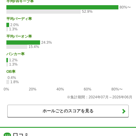
平均FWキープ率
80%〜
52.9%
平均バーディ率
2.0%
1.3%
平均パーオン率
24.3%
15.4%
バンカー率
1.2%
1.3%
OB率
0.4%
1.8%
0%
20%
40%
60%
80%〜
※集計期間：2024年07月～2026年06月
ホールごとのスコアを見る
口コミ