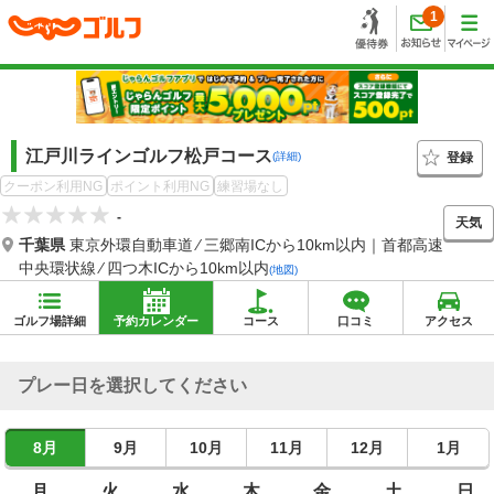
1
江戸川ラインゴルフ松戸コース
登録
(詳細)
クーポン利用NG
ポイント利用NG
練習場なし
-
天気
千葉県
東京外環自動車道 ⁄ 三郷南ICから10km以内｜首都高速
中央環状線 ⁄ 四つ木ICから10km以内
(地図)
ゴルフ場詳細
予約カレンダー
コース
口コミ
アクセス
プレー日を選択してください
8月
9月
10月
11月
12月
1月
月
火
水
木
金
土
日