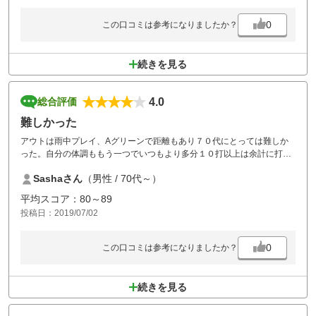
0
この口コミは参考になりましたか？
続きを見る
4.0
総合評価
難しかった
アウトは雨中プレイ、Aグリーンで距離もあり７０代にとっては難しか
った。自分の体調ももう一つでいつもより多分１０打以上は余計に打っ
た。次回リベンジしたい。
Sashaさん
（男性 / 70代～）
平均スコア：80～89
投稿日：2019/07/02
0
この口コミは参考になりましたか？
続きを見る