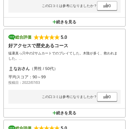
0
この口コミは参考になりましたか？
続きを見る
5.0
総合評価
好アクセスで歴史あるコース
猛暑真っ只中の2サムカートでのプレイてした。木陰が多く、救われま
した。
メンテナンスもしっかりされており、歴史あるゴルフ場ですか、清潔感
なおさん
（男性 / 50代）
が保たれており、メンバーさんの品格やスタッフの皆さんの努力を感じ
ました。
平均スコア：90～99
猛暑のためキャンセルもあったのでしょうか、土曜日でしたがアウトイ
投稿日：2022/07/03
ンとも2時間ちょっとで快適でした、また利用させていただきます
0
この口コミは参考になりましたか？
続きを見る
5.0
総合評価