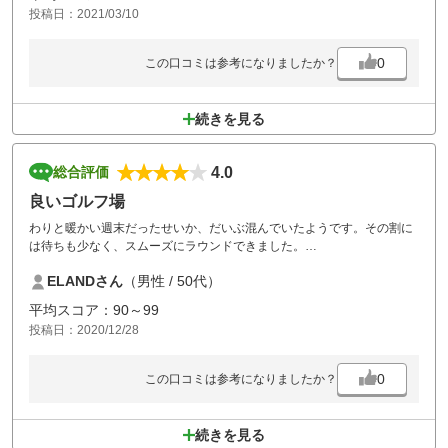
投稿日：2021/03/10
0
この口コミは参考になりましたか？
続きを見る
4.0
総合評価
良いゴルフ場
わりと暖かい週末だったせいか、だいぶ混んでいたようです。その割に
は待ちも少なく、スムーズにラウンドできました。
感染対策もしっかりしていて、食事も美味しかったです。何よりスタッ
ELANDさん
（男性 / 50代）
フの気配りが行き届いた対応が良かったです。
フェアウェイやグリーン上でカラスにボールを持っていかれたのには参
平均スコア：90～99
りましたが…
投稿日：2020/12/28
0
この口コミは参考になりましたか？
続きを見る