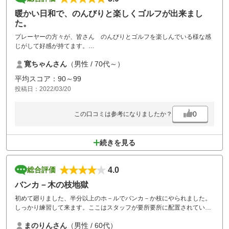
暖かい日和で、のんびりと楽しくゴルフが出来まし
た。
プレーヤーの方々が、皆さん のんびりとゴルフを楽しんでいる様な感
じがして好感が持てます。
昔ながらのゴルフを楽しむ雰囲気がコース全体にあり、とても良いです
寛ちゃんさん
（男性 / 70代～）
ね～
コースも、樹木とバンカーが要所を締めていて、とても戦略的だと思い
平均スコア：90～99
ます。
投稿日：2022/03/20
家からも近いので又伺いたいコースです。
0
この口コミは参考になりましたか？
続きを見る
4.0
総合評価
バンカ－木の枝地獄
初めて廻りました、半分以上のホ－ルでバンカ－か枝にやられました。
しっかり練習して来ます。ここはスタッフが要所要所に配置されてい
て、ボ－ルの行方を教えてくれたり、スルー対応してくれたり接客が大
まのりんさん
（男性 / 60代）
変気に入りました、又行きたいです。