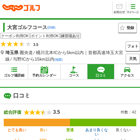
大宮ゴルフコース
登録
(詳細)
クーポン利用OK
ポイント利用OK
練習場あり
3.5
フォト
埼玉県
圏央道 ⁄ 桶川北本ICから5km以内｜首都高速埼玉大宮
天気
線 ⁄ 与野ICから15km以内
(地図)
ゴルフ場詳細
予約カレンダー
コース
口コミ
アクセス
口コミ
3.5
総合評価
件数：42
とても良い
良い
普通
あまり良くな
良くない
い