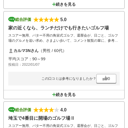
続きを見る
5.0
総合評価
家の近くなら、ランチだけでも行きたいゴルフ場
スコアー無用、パター不用の角栄式ゴルフ、還暦会が、日ごと、ゴルフ
場のグルメを追い求め、さまよい歩いて、コメント観覧の輩に、参考に
なればと、投稿させて頂いております、誠に生意気で恐縮ですが、等ゴ
カルマ3Nさん
（男性 / 60代）
ルフ場の昼食は、何を食べても美味しいく、今回は季節限定メニュー
の、カキフライと二色蕎麦を食しました。サービスも満点です、コース
平均スコア：90～99
も年配の吾輩達も疲れないコースです。誠に生意気で恐縮でした。
投稿日：2022/01/07
0
この口コミは参考になりましたか？
続きを見る
4.0
総合評価
埼玉で4番目に開場のゴルフ場Ⅱ
スコアー無用、パター不用の角栄式ゴルフ、還暦会が、日ごと、ゴルフ