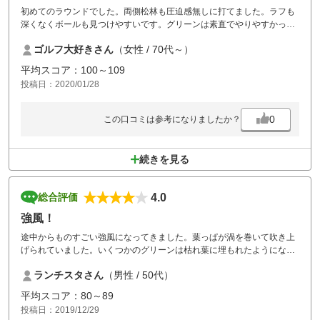
初めてのラウンドでした。両側松林も圧迫感無しに打てました。ラフも
深くなくボールも見つけやすいです。グリーンは素直でやりやすかった
です。ここの所パターがうまくいかずいい練習になりました。又伺いた
ゴルフ大好きさん
（女性 / 70代～）
いです。
平均スコア：100～109
投稿日：2020/01/28
0
この口コミは参考になりましたか？
続きを見る
4.0
総合評価
強風！
途中からものすごい強風になってきました。葉っぱが渦を巻いて吹き上
げられていました。いくつかのグリーンは枯れ葉に埋もれたようになっ
てしまい、こればかりは自然なので仕方ないですが、まともなパッティ
ランチスタさん
（男性 / 50代）
ングは楽しめませんでした。
平均スコア：80～89
投稿日：2019/12/29