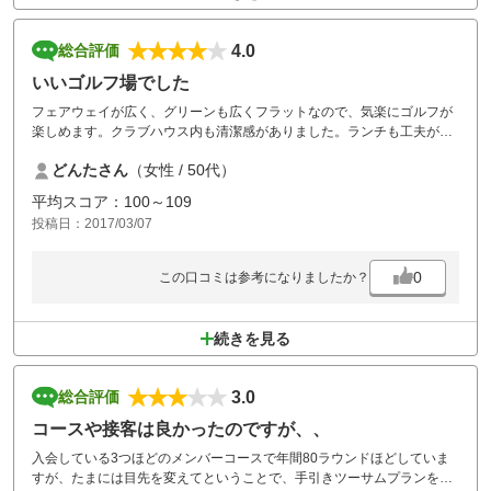
4.0
総合評価
いいゴルフ場でした
フェアウェイが広く、グリーンも広くフラットなので、気楽にゴルフが
楽しめます。クラブハウス内も清潔感がありました。ランチも工夫があ
って、結構美味しかったです。スタッフが多く、対応も丁寧で気持ちよ
どんたさん
（女性 / 50代）
かったです。グリーン上にボールマークが多かったのと、一部カート道
の舗装が剥がれていたのが気になりました。でも、また行きたいと思い
平均スコア：100～109
ます。
投稿日：2017/03/07
0
この口コミは参考になりましたか？
続きを見る
3.0
総合評価
コースや接客は良かったのですが、、
入会している3つほどのメンバーコースで年間80ラウンドほどしていま
すが、たまには目先を変えてということで、手引きツーサムプランを申