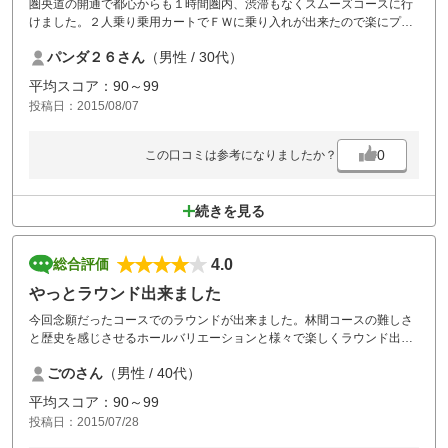
圏央道の開通で都心からも１時間圏内、渋滞もなくスムーズコースに行
けました。２人乗り乗用カートでＦＷに乗り入れが出来たので楽にプレ
ー出来ました。
パンダ２６さん
（男性 / 30代）
また、行きたいコースの１つです。クラブを探しに行って貰いました。
ありがとうございました。
平均スコア：90～99
投稿日：2015/08/07
0
この口コミは参考になりましたか？
続きを見る
4.0
総合評価
やっとラウンド出来ました
今回念願だったコースでのラウンドが出来ました。林間コースの難しさ
と歴史を感じさせるホールバリエーションと様々で楽しくラウンド出来
ました。またラウンドしたいコースの一つとなりました。バンカーに砂
ごのさん
（男性 / 40代）
が不十分な所があったので…その点以外は◎だと思います。
平均スコア：90～99
投稿日：2015/07/28