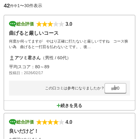
42
1〜30件表示
件中
3.0
総合評価
曲げると厳しいコース
何度か伺ってますが やはり正確に打たないと厳しいですね コース狭
い為 曲げると一打罰を払わないとです。、後
グリーンが小さく 若干 砲台グリーン 昔からのゴルフ場って感じで
アツミ君さん
（男性 / 60代）
すね。
再度 チャレンジさせて頂きます。
平均スコア：80～89
投稿日：2026/02/17
0
この口コミは参考になりましたか？
続きを見る
4.0
総合評価
良いだけど！