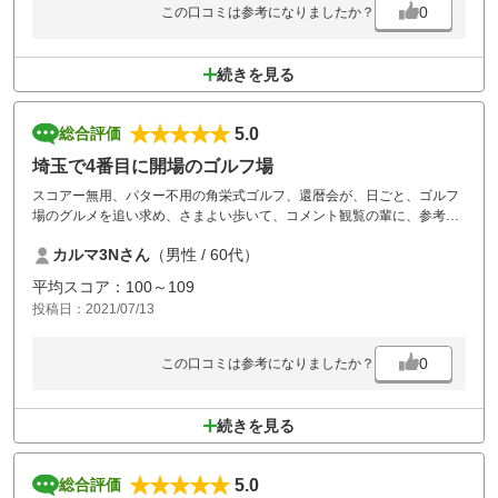
0
この口コミは参考になりましたか？
続きを見る
5.0
総合評価
埼玉で4番目に開場のゴルフ場
スコアー無用、パター不用の角栄式ゴルフ、還暦会が、日ごと、ゴルフ
場のグルメを追い求め、さまよい歩いて、コメント観覧の輩に、参考に
なればと、投稿させて頂いております、誠に生意気で恐縮ですが、等ゴ
カルマ3Nさん
（男性 / 60代）
ルフ場の昼食は、全てOKだと思います。じゃらんさんのお陰様で、食事
付きで、破格の料金でプレーさせて頂きました。名門コースでのプレー
平均スコア：100～109
ご希望の輩は、是非どうぞ！誠に生意気で恐縮でした。
投稿日：2021/07/13
0
この口コミは参考になりましたか？
続きを見る
5.0
総合評価