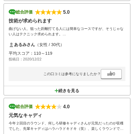
5.0
総合評価
技術が求められます
曲げない人、狙った距離打てる人には簡単なコースですが、そうじゃな
い人はテクニック求められます。
とくにグリーン周りのバンカーの配置は絶妙でした。
あるみさん
（女性 / 30代）
池は少ないのでカラスさえ気をつければボール無くす心配はあんまりな
いです。接客はみなさんとっても親切でした。お食事も美味しかった
平均スコア：110～119
し、また来たいコースです。
投稿日：2020/12/22
0
この口コミは参考になりましたか？
続きを見る
4.0
総合評価
元気なキャディ
今年２回目のラウンド、何しろ研修キャディさんが元気だったのが収穫
でした、先輩キャディはハラハラドキドキ（笑）、楽しくラウンドでし