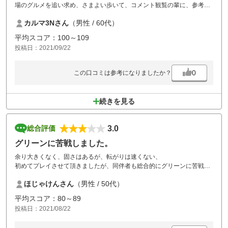
場のグルメを追い求め、さまよい歩いて、コメント観覧の輩に、参考に
なればと、誠に生意気で恐縮ですが、投稿させて頂いております。7月
カルマ3Nさん
（男性 / 60代）
に訪問時には感じませんでしたが、難しいコースでした。未来場の輩
は、キャディさん付がよろしいかと思います。そば好きの方は、天ざ
平均スコア：100～109
る、是非、ご賞味有れ！美味しかったです。誠に生意気で恐縮でした。
投稿日：2021/09/22
追伸、そろそろ風呂お願いします。
0
この口コミは参考になりましたか？
続きを見る
3.0
総合評価
グリーンに苦戦しました。
余り大きくなく、固さはあるが、転がりは速くない、
初めてプレイさせて頂きましたが、同伴者も総合的にグリーンに苦戦し
ました。
ほじゃけんさん
（男性 / 50代）
長短織り交ぜたホール構成は楽しめましたが、グリーンは殆ど砂が無
い、ティーイングエリアの人工芝・芝の剥がれなど、改善されると良い
平均スコア：80～89
なという点がいくつか。
投稿日：2021/08/22
近さは抜群です！