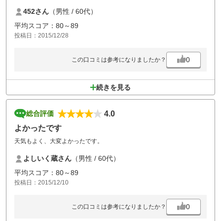
し込みました。交通の便は良く、レイアウトもまずまず（やや距離表示
452さん
（男性 / 60代）
が甘いか？）、接客も良好、この時期にしてはメンテナンスも悪くあり
ませんでしたが、ハーフ３時間ラウンド6時間ほどかかり、びっくりし
平均スコア：80～89
ました。組数もそれほど多くなさそうだったので、来場するお客さんの
投稿日：2015/12/28
質の問題だと思いますが、セミパブ的な運営でセルフの組が多いにして
も、もう少しコントロールしてもらいたいと思いました。いつもこんな
感じなのでしょうか？
0
この口コミは参考になりましたか？
続きを見る
4.0
総合評価
よかったです
天気もよく、大変よかったです。
よしいく蔵さん
（男性 / 60代）
平均スコア：80～89
投稿日：2015/12/10
0
この口コミは参考になりましたか？