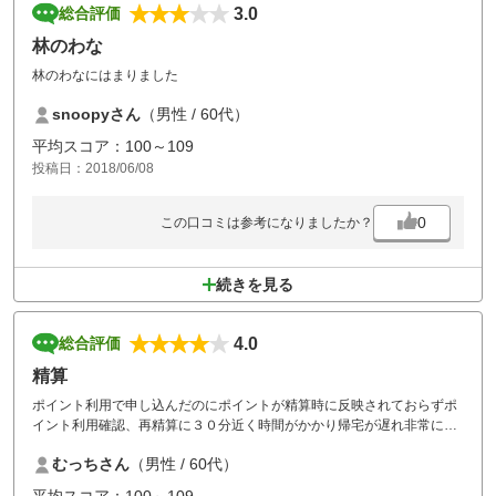
3.0
総合評価
林のわな
林のわなにはまりました
snoopyさん
（男性 / 60代）
平均スコア：100～109
投稿日：2018/06/08
0
この口コミは参考になりましたか？
続きを見る
4.0
総合評価
精算
ポイント利用で申し込んだのにポイントが精算時に反映されておらずポ
イント利用確認、再精算に３０分近く時間がかかり帰宅が遅れ非常に不
愉快な思いをした。
むっちさん
（男性 / 60代）