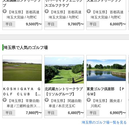
大宮国際カントリークラ
リバーサイドフェニック
大宮カントリークラブ
ブ
スゴルフクラブ
【埼玉県】 首都高速
【埼玉県】 首都高速
【埼玉県】 首都高速
埼玉大宮線 / 与野IC
埼玉大宮線 / 与野IC
埼玉大宮線 / 与野IC
平日
9,500円〜
平日
9,780円〜
平日
6,000円〜
埼玉県で人気のゴルフ場
ＫＯＳＨＩＧＡＹＡ Ｇ
北武蔵カントリークラブ
富貴ゴルフ倶楽部 【Ｐ
ＯＬＦ ＣＬＵＢ 【Ｐ
【リソルグループ】
ＧＭ】
ＧＭ】
【埼玉県】 常磐自動
【埼玉県】 関越自動
【埼玉県】 圏央道 /
車道 / 三郷料金所スマ
車道 / 本庄児玉IC
川島IC
ートIC
平日
7,980円〜
平日
6,480円〜
平日
6,990円〜
埼玉県のゴルフ場一覧を見る