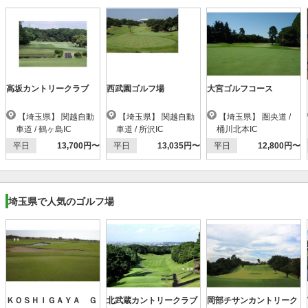
高坂カントリークラブ
西武園ゴルフ場
大宮ゴルフコース
【埼玉県】 関越自動
【埼玉県】 関越自動
【埼玉県】 圏央道 /
車道 / 鶴ヶ島IC
車道 / 所沢IC
桶川北本IC
平日
13,700円〜
平日
13,035円〜
平日
12,800円〜
埼玉県で人気のゴルフ場
ＫＯＳＨＩＧＡＹＡ Ｇ
北武蔵カントリークラブ
岡部チサンカントリーク