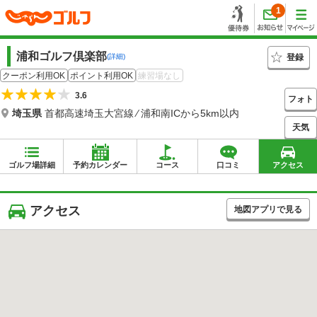
1
浦和ゴルフ倶楽部
登録
(詳細)
クーポン利用OK
ポイント利用OK
練習場なし
3.6
フォト
埼玉県
首都高速埼玉大宮線 ⁄ 浦和南ICから5km以内
天気
ゴルフ場詳細
予約カレンダー
コース
口コミ
アクセス
アクセス
地図アプリで見る