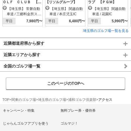
ＯＬＦ ＣＬＵＢ 【Ｐ
【リソルグループ】
ラブ 【ＰＧＭ】
ＧＭ】
【埼玉県】 常磐自動
【埼玉県】 関越自動
【埼玉県】 関越自動
車道 / 三郷料金所スマ
車道 / 本庄児玉IC
車道 / 花園IC
ートIC
平日
7,980円〜
平日
6,480円〜
平日
5,990円〜
埼玉県のゴルフ場一覧を見る
近隣都道府県から探す
近隣エリアから探す
全国のゴルフ場一覧
このページのTOPへ
TOP
関東のゴルフ場
埼玉県のゴルフ場
浦和ゴルフ倶楽部
アクセス
キャンペーン・特集
無料プレー券・優待券
じゃらんゴルフアプリを使う
ゴルマジ！