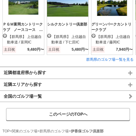
ＰＧＭ富岡カントリーク
シルクカントリー倶楽部
グリーンパークカントリ
ラブ ノースコース
ークラブ
【ＰＧＭ】
【群馬県】 上信越自
【群馬県】 上信越自
【群馬県】 上信越自
動車道 / 富岡IC
動車道 / 下仁田IC
動車道 / 藤岡IC
土日祝
9,480円〜
土日祝
5,480円〜
土日祝
7,940円〜
群馬県のゴルフ場一覧を見る
近隣都道府県から探す
近隣エリアから探す
全国のゴルフ場一覧
このページのTOPへ
TOP
関東のゴルフ場
群馬県のゴルフ場
伊香保ゴルフ倶楽部