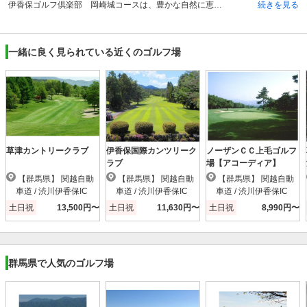
伊香保ゴルフ倶楽部 岡崎城コースは、豊かな自然に恵まれた丘陵地に立つゴルフコースです。全27ホールで、それぞれ吾妻コース・烏帽子コース・音羽コースに9ホールずつの構成となっており、パー108となっています。総面積は204万平方メートルと、一般的な同規模のゴルフクラブに比べても広大な面積を誇り、それを活かした広めのフェアウェイで、ダイナミックで開放的な雰囲気の中でゴルフを満喫する事が出来ます。3コースそれぞれ特徴のあるコース設計が施されていますが、特に烏帽子コースはコースレート72.7の難易度を誇ります。ドッグレッグに絡んだ池やバンカーが、上級者といえども侮る事を許さず、攻略しがいのあるコースレイアウトに仕上げられています。
続きを見る
一緒に良く見られている近くのゴルフ場
草津カントリークラブ
伊香保国際カンツリーク
ノーザンＣＣ上毛ゴルフ
ラブ
場【アコーディア】
【群馬県】 関越自動
【群馬県】 関越自動
【群馬県】 関越自動
車道 / 渋川伊香保IC
車道 / 渋川伊香保IC
車道 / 渋川伊香保IC
土日祝
13,500円〜
土日祝
11,630円〜
土日祝
8,990円〜
群馬県で人気のゴルフ場