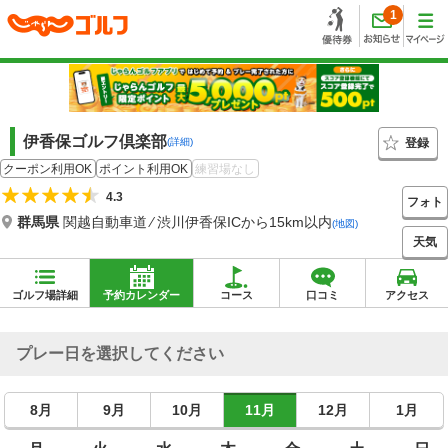
1
伊香保ゴルフ倶楽部
登録
(詳細)
クーポン利用OK
ポイント利用OK
練習場なし
4.3
フォト
群馬県
関越自動車道 ⁄ 渋川伊香保ICから15km以内
(地図)
天気
ゴルフ場詳細
予約カレンダー
コース
口コミ
アクセス
プレー日を選択してください
8月
9月
10月
11月
12月
1月