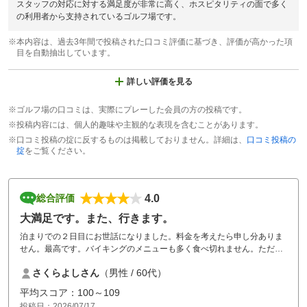
スタッフの対応に対する満足度が非常に高く、ホスピタリティの面で多く
の利用者から支持されているゴルフ場です。
※本内容は、過去3年間で投稿された口コミ評価に基づき、評価が高かった項
目を自動抽出しています。
詳しい評価を見る
※ゴルフ場の口コミは、実際にプレーした会員の方の投稿です。
※投稿内容には、個人的趣味や主観的な表現を含むことがあります。
※口コミ投稿の掟に反するものは掲載しておりません。詳細は、
口コミ投稿の
掟
をご覧ください。
4.0
総合評価
大満足です。また、行きます。
泊まりでの２日目にお世話になりました。料金を考えたら申し分ありま
せん。最高です。バイキングのメニューも多く食べ切れません。ただ、
カート道がジェットコースター状態ですね。注意喚起はたくさんありま
さくらよしさん
（男性 / 60代）
すが安全第一です。また、利用したいです。
平均スコア：100～109
投稿日：2026/07/17