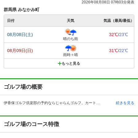
2026年08月08日 07時03分発表
群馬県 みなかみ町
日付
天気
気温（最高/最低）
08月08日(土)
32℃
/
23℃
晴のち雨
08月09日(日)
31℃
/
22℃
雨時々晴
もっと見る
ゴルフ場の概要
伊香保ゴルフ倶楽部の予約ならじゃらんゴルフ。カートの有無や利用税、キャンセル料、ナイター設備、駐車場などのコース情報はもちろん、口コミ、フォトギャラリーなどコースの難易度や攻略に役立つ情報充実、予約する度にポイントが貯まるのでお得にゴルフをお楽しみ頂けます。 緑に恵まれた群馬県の吾妻郡にある伊香保ゴルフ倶楽部 岡崎城コースは、南に伊香保森林公園や上毛三山の一つである榛名山を望む、大自然に抱かれたチャンピオンコースです。広大なフェアウェイは、プレーヤーに開放感にあふれたゴルフを満喫させてくれます。また、周囲の景観に合わせたクラブハウスは、平屋建ての和風建築の趣となっており、どこか懐かしい雰囲気を漂わせ、訪れたゴルファーにゆったりとした安心感を与えます。全日昼食付の料金でプランが組まれており、併設されたレストランで旬の食材を使った季節毎の美味しい料理を味わう事が出来ます。アクセスは、自動車で関越自動車道の渋川伊香保インターチェンジから15キロメートルとなっており、首都圏からは約1時間半の道程です。
続きを見る
ゴルフ場のコース特徴