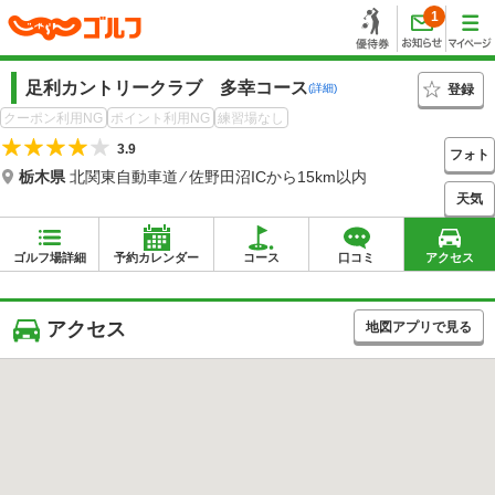
1
足利カントリークラブ 多幸コース
登録
(詳細)
クーポン利用NG
ポイント利用NG
練習場なし
3.9
フォト
栃木県
北関東自動車道 ⁄ 佐野田沼ICから15km以内
天気
ゴルフ場詳細
予約カレンダー
コース
口コミ
アクセス
アクセス
地図アプリで見る