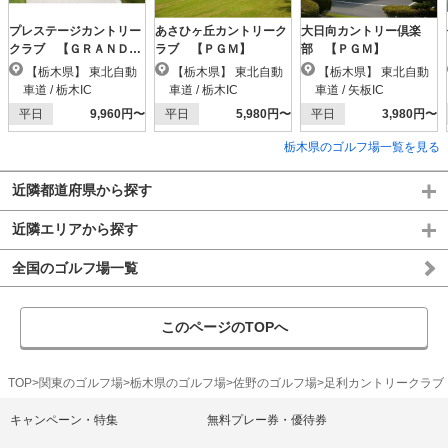
プレステージカントリー
あさひヶ丘カントリーク
大日向カントリー倶楽
クラブ 【ＧＲＡＮＤ
ラブ 【ＰＧＭ】
部 【ＰＧＭ】
ＰＧＭ】
【栃木県】 東北自動
【栃木県】 東北自動
【栃木県】 東北自動
車道 / 栃木IC
車道 / 栃木IC
車道 / 矢板IC
平日
9,960円〜
平日
5,980円〜
平日
3,980円〜
栃木県のゴルフ場一覧を見る
近隣都道府県から探す
近隣エリアから探す
全国のゴルフ場一覧
このページのTOPへ
TOP
関東のゴルフ場
栃木県のゴルフ場
佐野のゴルフ場
足利カントリークラブ
キャンペーン・特集
無料プレー券・優待券