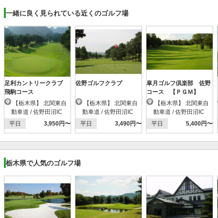
一緒に良く見られている近くのゴルフ場
足利カントリークラブ
佐野ゴルフクラブ
皐月ゴルフ倶楽部 佐野
飛駒コース
コース 【ＰＧＭ】
【栃木県】 北関東自
【栃木県】 北関東自
【栃木県】 北関東自
動車道 / 佐野田沼IC
動車道 / 佐野田沼IC
動車道 / 佐野田沼IC
平日
3,950円〜
平日
3,490円〜
平日
5,400円〜
栃木県で人気のゴルフ場