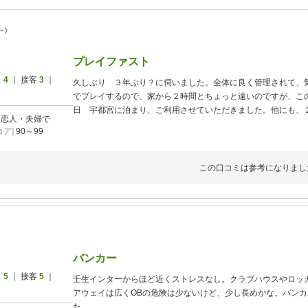
～)
プレイファスト
ス
4
｜ 接客
3
｜
久しぶり ３年ぶり？に伺いました。全体に良く管理されて、
でプレイするので、家から２時間とちょっと遠いのですが、こ
日 宇都宮に泊まり、ご利用させていただきました。他にも、
]
恋人・夫婦で
もかからず、スムーズなプレイで、気持ち良くラウンドするこ
ア]
90～99
た、伺いたいと思います。ありがとうございました。
この口コミは参考になりまし
バンカー
ス
5
｜ 接客
5
｜
壬生インターからほど近くストレスなし。クラブハウスやロッ
アウェイは広くOBの危険は少ないけど、少し長めかな。バン
た。