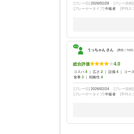
[プレー日]
2026/02/28
[プレー目的
[プレーヤータイプ]
中級者
[平均スコ
うっちゃん さん
(男性 / 70代
4.0
総合評価
コスパ
4
｜ 広さ
2
｜ 設備
4
｜ コー
食事
3
｜ 戦略性
4
[プレー日]
2026/02/24
[プレー目的
[プレーヤータイプ]
中級者
[平均スコ