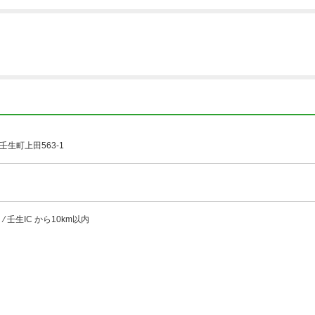
生町上田563-1
 壬生IC から10km以内