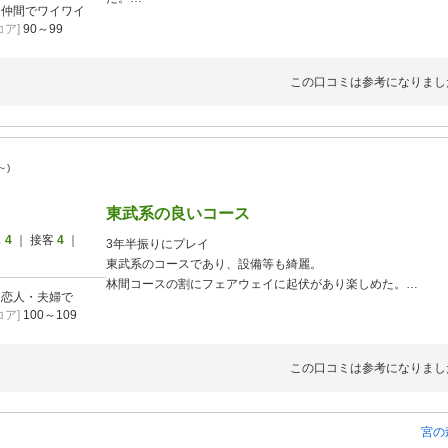
]
仲間でワイワイ
ランチはプラス料金なしが2メニューしかないのは改善の余地
ア]
90～99
この口コミは参考になりまし
～)
東武系の良いコース
ス
4
｜ 接客
4
｜
3年半振りにプレイ
東武系のコースであり、設備等も綺麗。
林間コースの割にフェアウェイに起伏があり楽しめた。
]
恋人・夫婦で
グリーンもこの時期にしてはよく止まりメンテナンスも上々。
ア]
100～109
食事は、美味しいとの評判であり楽しみにしていたが五目あん
妻が頼んだ海老天丼と日本そばセットは、そばは評判どおり美
だった。
この口コミは参考になりまし
宮の