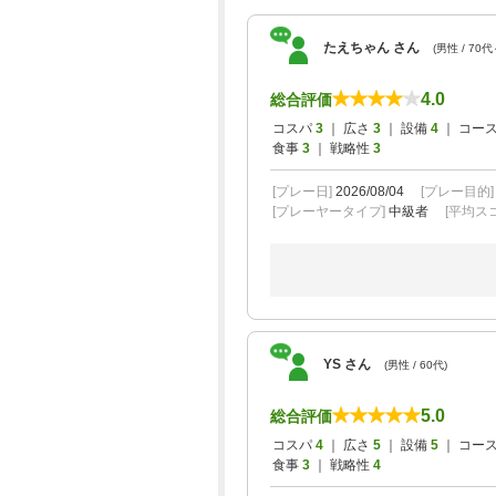
たえちゃん さん
(男性 / 70代
4.0
総合評価
コスパ
3
｜ 広さ
3
｜ 設備
4
｜ コー
食事
3
｜ 戦略性
3
[プレー日]
2026/08/04
[プレー目的
[プレーヤータイプ]
中級者
[平均スコ
YS さん
(男性 / 60代)
5.0
総合評価
コスパ
4
｜ 広さ
5
｜ 設備
5
｜ コー
食事
3
｜ 戦略性
4