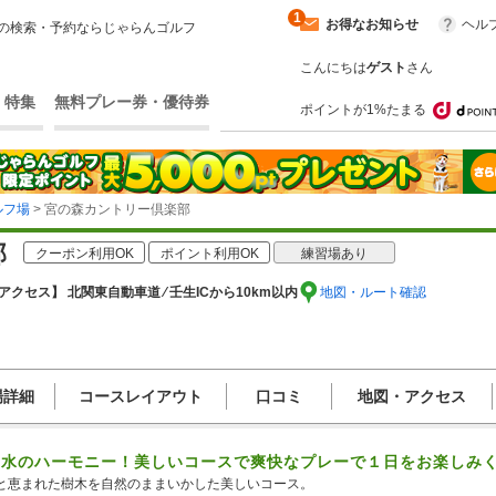
1
お得なお知らせ
ヘル
の検索・予約ならじゃらんゴルフ
こんにちは
ゲスト
さん
・特集
無料プレー券・優待券
ポイントが1%たまる
ルフ場
> 宮の森カントリー倶楽部
部
クーポン利用OK
ポイント利用OK
練習場あり
アクセス】 北関東自動車道 ⁄ 壬生ICから10km以内
地図・ルート確認
場詳細
コースレイアウト
口コミ
地図・アクセス
と水のハーモニー！美しいコースで爽快なプレーで１日をお楽しみ
と恵まれた樹木を自然のままいかした美しいコース。
