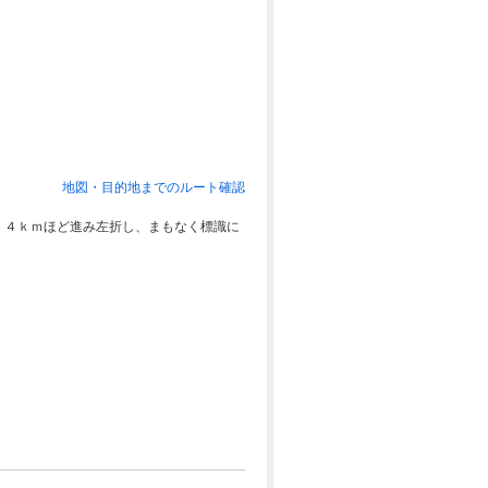
地図・目的地までのルート確認
。４ｋｍほど進み左折し、まもなく標識に