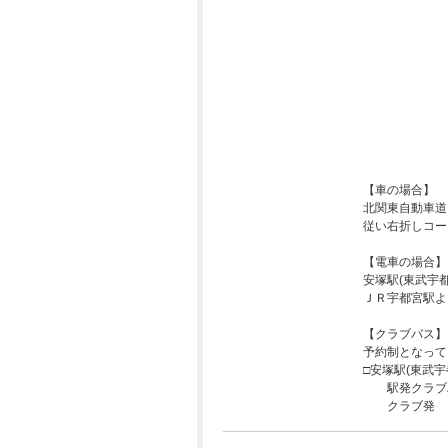
【車の場合】
北関東自動車道
従い右折しコー
【電車の場合】
安塚駅(東武宇
ＪＲ宇都宮駅よ
【クラブバス】
予約制となって
□安塚駅(東武
駅発クラブ
クラブ