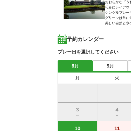
おおらかな『う
巧みにレイアウ
シングルプレー
グリーンは常に
美しい自然と水
予約カレンダー
プレー日を選択してください
8月
9月
月
火
3
4
--
--
10
11