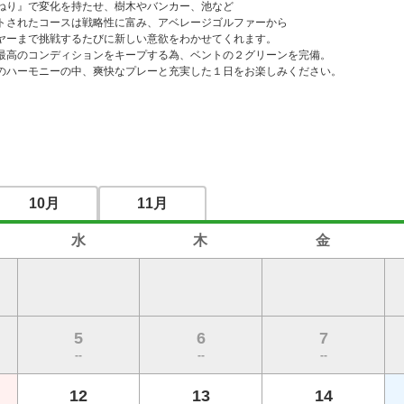
ねり』で変化を持たせ、樹木やバンカー、池など

トされたコースは戦略性に富み、アベレージゴルファーから

ヤーまで挑戦するたびに新しい意欲をわかせてくれます。

最高のコンディションをキープする為、ベントの２グリーンを完備。

のハーモニーの中、爽快なプレーと充実した１日をお楽しみください。
10月
11月
水
木
金
5
6
7
--
--
--
12
13
14