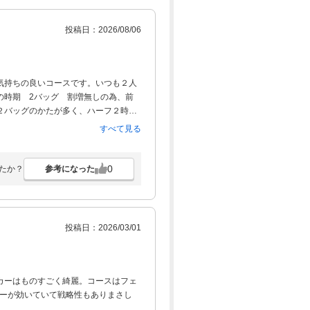
投稿日：2026/08/06
気持ちの良いコースです。いつも２人
の時期 2バッグ 割増無しの為、前
２バッグのかたが多く、ハーフ２時間
とができました。ぜひ近いうちにま
すべて見る
0
参考になった
たか？
投稿日：2026/03/01
カーはものすごく綺麗。コースはフェ
カーが効いていて戦略性もありまさし