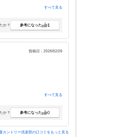
ありです。
すべて見る
1
参考になった
たか？
投稿日：2026/02/26
すべて見る
かけラーメンは普通
味だったが、天丼のたれが塩辛く残念
0
参考になった
たか？
森カントリー倶楽部の口コミをもっと見る