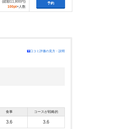
(総額11,800円)
予約
100pt
×人数
口コミ評価の見方・説明
食事
コースが戦略的
3.6
3.6