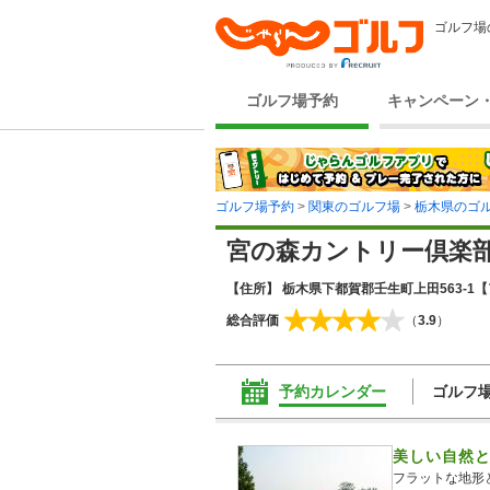
ゴルフ場
ゴルフ場予約
キャンペーン
ゴルフ場予約
>
関東のゴルフ場
>
栃木県のゴ
宮の森カントリー倶楽
【住所】 栃木県下都賀郡壬生町上田563-1
【
総合評価
（
3.9
）
予約カレンダー
ゴルフ
美しい自然
フラットな地形