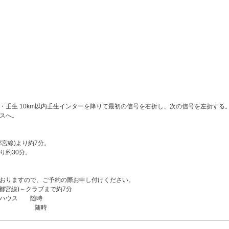
・壬生 10km以内壬生インターを降りて最初の信号を右折し、次の信号を左折する
スへ。
都宮線)より約7分。
り約30分。
おりますので、ご予約の際お申し付けください。
宇都宮線)～クラブまで約7分
ハウス 随時
発 随時