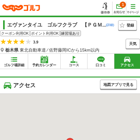
1
エヴァンタイユ ゴルフクラブ 【ＰＧＭ...
登録
(詳細)
クーポン利用OK
ポイント利用OK
練習場あり
3.9
天気
栃木県
東北自動車道 ⁄ 佐野藤岡ICから15km以内
ゴルフ場詳細
予約カレンダー
コース
口コミ
アクセス
アクセス
地図アプリで見る