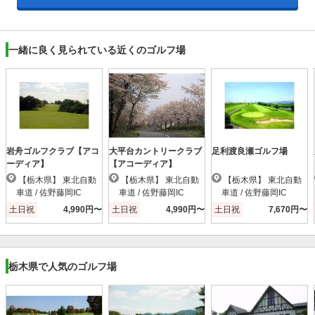
一緒に良く見られている近くのゴルフ場
岩舟ゴルフクラブ【アコ
大平台カントリークラブ
足利渡良瀬ゴルフ場
ーディア】
【アコーディア】
【栃木県】 東北自動
【栃木県】 東北自動
【栃木県】 東北自動
車道 / 佐野藤岡IC
車道 / 佐野藤岡IC
車道 / 佐野藤岡IC
土日祝
4,990円〜
土日祝
4,990円〜
土日祝
7,670円〜
栃木県で人気のゴルフ場