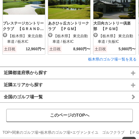
プレステージカントリー
あさひヶ丘カントリーク
大日向カントリー倶楽
クラブ 【ＧＲＡＮＤ
ラブ 【ＰＧＭ】
部 【ＰＧＭ】
ＰＧＭ】
【栃木県】 東北自動
【栃木県】 東北自動
【栃木県】 東北自動
車道 / 栃木IC
車道 / 栃木IC
車道 / 矢板IC
土日祝
12,960円〜
土日祝
8,980円〜
土日祝
5,980円〜
栃木県のゴルフ場一覧を見る
近隣都道府県から探す
近隣エリアから探す
全国のゴルフ場一覧
このページのTOPへ
TOP
関東のゴルフ場
栃木県のゴルフ場
エヴァンタイユ ゴルフクラブ 【Ｐ