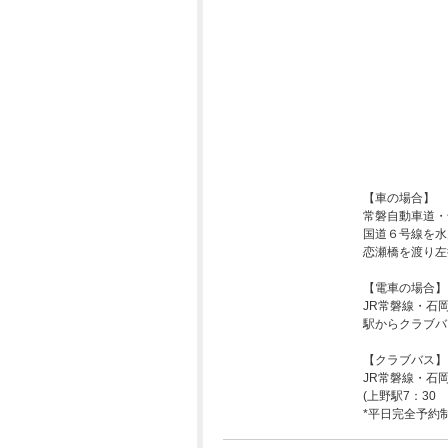
【車の場合】
常磐自動車道・
国道６号線を水
恋瀬橋を渡り左
【電車の場合】
JR常磐線・石
駅からクラブバ
【クラブバス】
JR常磐線・石
(上野駅7：30
*平日完全予約