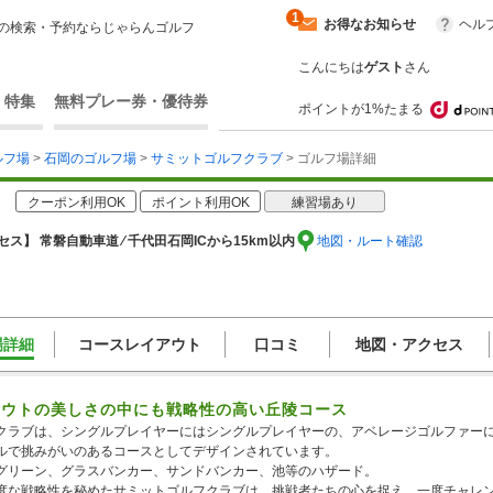
1
お得なお知らせ
ヘル
の検索・予約ならじゃらんゴルフ
こんにちは
ゲスト
さん
・特集
無料プレー券・優待券
ポイントが1%たまる
ルフ場
>
石岡のゴルフ場
>
サミットゴルフクラブ
> ゴルフ場詳細
クーポン利用OK
ポイント利用OK
練習場あり
セス】 常磐自動車道 ⁄ 千代田石岡ICから15km以内
地図・ルート確認
場詳細
コースレイアウト
口コミ
地図・アクセス
アウトの美しさの中にも戦略性の高い丘陵コース
クラブは、シングルプレイヤーにはシングルプレイヤーの、アベレージゴルファー
ルで挑みがいのあるコースとしてデザインされています。
グリーン、グラスバンカー、サンドバンカー、池等のハザード。
度な戦略性を秘めたサミットゴルフクラブは、挑戦者たちの心を捉え、一度チャレ