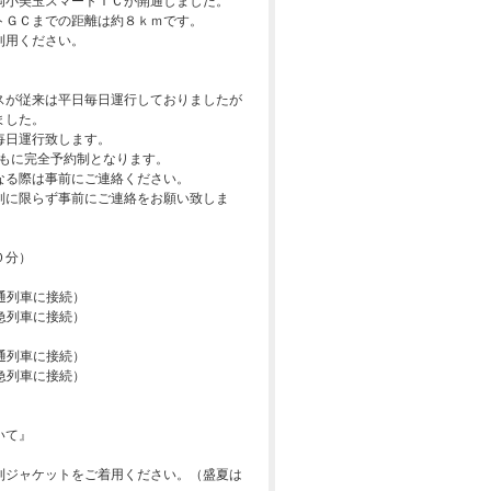
岡小美玉スマートＩＣが開通しました。
トＧＣまでの距離は約８ｋｍです。
利用ください。
スが従来は平日毎日運行しておりましたが
ました。
毎日運行致します。
ともに完全予約制となります。
なる際は事前にご連絡ください。
制に限らず事前にご連絡をお願い致しま
０分）
普通列車に接続）
特急列車に接続）
普通列車に接続）
特急列車に接続）
いて』
則ジャケットをご着用ください。（盛夏は