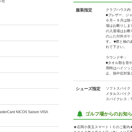
不可
服装指定
クラブハウス内
■ブレザー、ジ
６月～９月は除く
場はお断りしま
の入退場はお断
のふた付外ポケ
す。 ■襟と袖
れて下さい。
ラウンド中：
■タオル類を首
用時はハイソッ
止、熱中症対策
シューズ指定
ソフトスパイク
メタルスパイク
スパイクレス：
sterCard NICOS Saison VISA
ゴルフ場からのお知
★石岡小美玉スマートＩＣのご案内