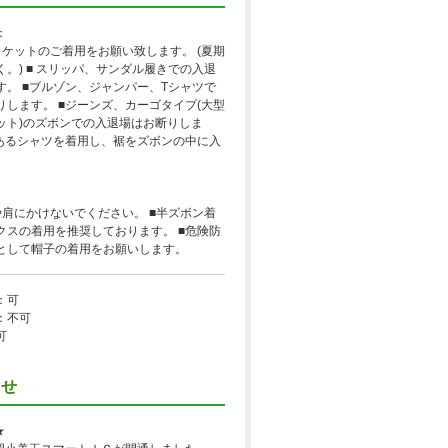
：
ャケットのご着用をお願い致します。 (夏期
。) ■ スリッパ、サンダル履きでの入退
す。 ■ブルゾン、ジャンパー、Tシャツで
りします。 ■ジーンズ、カーゴタイプ(大型
ット)のズボンでの入退場はお断りしま
のあるシャツを着用し、裾をズボンの中に入
や肩にかけないでください。 ■半ズボン着
クスの着用を推奨しております。 ■危険防
として帽子の着用をお願いします。
：可
：不可
可
らせ
★