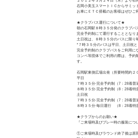
２０１２年３月２４日（木）より石
石岡小美玉スマートＩＣからサミッ
お車にＥＴＣ搭載のお客様はぜひご
★クラブバス運行について★
朝の石岡駅８時３５分発のクラブバ
完全予約制にて運行することとなり
土日祝は、８時３５分のバスに限り
*７時３５分のバスは平日、土日祝
完全予約制のクラブバスをご利用に
コンペ等団体でご利用の際は、予約
す。
石岡駅東側広場出発（所要時間約２
平日
７時３５分-完全予約制（7：28着
８時３５分-完全予約制（8：28着
土日祝
７時３５分-完全予約制（7：28着
８時３５分-毎日運行 （8：28着
★クラブからのお願い★
『ご来場時及びプレー時の服装につ
①ご来場時及びラウンド終了後は原