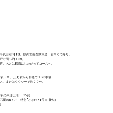
千代田石岡 15km以内常磐自動車道・石岡ICで降り、
戸方面へ約１km。
折。あとは標識にしたがってコースへ。
岡駅下車。(上野駅から特急で１時間弱)
ス、またはタクシーで約２０分。
岡駅の東側広場8：35発
 石岡着8：28 特急｢ときわ 51号｣に接続)
制