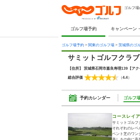
ゴルフ場
ゴルフ場予約
キャンペーン
ゴルフ場予約
>
関東のゴルフ場
>
茨城県のゴ
サミットゴルフクラブ
【住所】 茨城県石岡市嘉良寿理139
【アク
総合評価
（
4.4
）
予約カレンダー
ゴルフ
コースレイ
サミットゴルフ
それぞれのレベ
ベント芝のワン
美しさの中に高