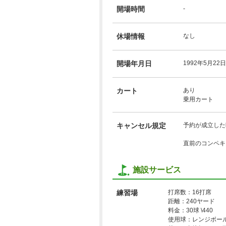
開場時間
-
休場情報
なし
開場年月日
1992年5月22日
カート
あり
乗用カート
キャンセル規定
予約が成立した
直前のコンペキ
施設サービス
練習場
打席数：16打席
距離：240ヤード
料金：30球 \440
使用球：レンジボー