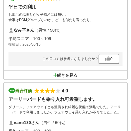
平日での利用
お風呂の垢擦りが女子風呂には無い。
食事はPGMグループなのか、どこも似たり寄ったり。
コースは、打ち込まれるのが無かったですが、前の組がシニアのコンペ
なみ平さん
（男性 / 50代）
だったので遅かったですが、平日なので仕方ありませんね。許容範囲で
す。
平均スコア：100～109
やはりゴルフは平日に限りますね。
投稿日：2025/05/15
0
この口コミは参考になりましたか？
続きを見る
4.0
総合評価
アーリーバードも乗り入れ可希望します。
グリーン、フェアウェイとも整備され綺麗な状態で満足でした。アーリ
ーバードで利用しましたが、フェアウェイ乗り入れが不可でした。2サ
ム限定でしたのでカートを動かすのが手間でした。
nano130さん
（男性 / 60代）