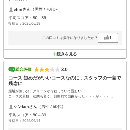
カート乗り入れが料金割り増しになったが前が混んでいれば意味ないし
chiriさん
（男性 / 70代～）
元に戻すべきだと思う
平均スコア：80～89
投稿日：2025/06/18
1
この口コミは参考になりましたか？
続きを見る
3.0
総合評価
コース 短めだがいいコースなのに…スタッフの一言で
残念に
距離が無い分、グリーンがうねっていて難しい
コースの景観・状態も良く、戦略的で面白かった・・・が・・・
ハーフ上がった際に「もう少し 早めにして頂けると…」との年配女性ス
ケンkenさん
（男性 / 50代）
タッフからの言葉！
上り3ホールまで前組が見える状態でしたが…と伝えても
平均スコア：80～89
「前組にもお伝えします…」と・・・
投稿日：2025/06/14
前組いるのに どの様に早く廻ればいいのか？
※決して前組が遅かったワケでもない