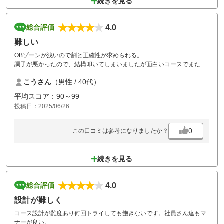
続きを見る
4.0
総合評価
難しい
OBゾーンが浅いので割と正確性が求められる。
調子が悪かったので、結構叩いてしまいましたが面白いコースでまた来
たい。
こうさん
（男性 / 40代）
食事はハンバーグを頼んだが、肉が焼きすぎ？で固かった。
歯ブラシ置いて欲しいなと思いました
平均スコア：90～99
全体的には満足！
投稿日：2025/06/26
0
この口コミは参考になりましたか？
続きを見る
4.0
総合評価
設計が難しく
コース設計が難度あり何回トライしても飽きないです。社員さん達もマ
ナーが良い。