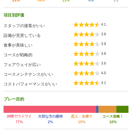
29%
54%
13%
4%
（-）
項目別評価
4.1
スタッフの接客がいい
3.6
設備が充実している
3.9
食事が美味しい
3.8
コースが戦略的
3.6
フェアウェイが広い
4.0
コースメンテナンスがいい
4.1
コストパフォーマンスがいい
プレー目的
仲間でワイワイ
大切な方の接待
恋人・夫婦で
コース攻略！
77%
2%
15%
10%