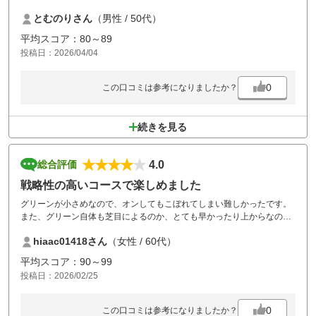
コースは戦略性が高いというか、狙い所が絞られているしグリーンも難
とむのりさん
（男性 / 50代）
しく、またきたい！と思うコースでした。
事前のアナウンスはありましたが、コース内の自動販売機全く使えない
平均スコア：80～89
のはなんとかならないかなぁ？
投稿日：2026/04/04
とおもいました。
またリベンジ！いきたいと思います
0
この口コミは参考になりましたか？
続きを見る
4.0
総合評価
戦略性の高いコースで楽しめました
グリーンが小さめなので、オンしてもこぼれてしまい難しかったです。
また、グリーン自体も芝目によるのか、とても早かったり上からなのに
あまり早くなかったりして難しかった。どこにどう打つのかを考えさせ
hiaac01418さん
（女性 / 60代）
られるコースで、勉強になりました。食事もとてもおいしくて満足で
す。
平均スコア：90～99
投稿日：2026/02/25
0
この口コミは参考になりましたか？