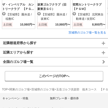
ザ・インペリアル カン
坂東ゴルフクラブ（旧
笠間カントリークラブ
トリークラブ 【ＰＧ
新東京ＧＣ）
【ＰＧＭ】
Ｍ】
【茨城県】 圏央道 /
【茨城県】 圏央道 /
【茨城県】 北関東自
稲敷IC
坂東IC
動車道 / 友部IC
土日祝
10,980円〜
土日祝
10,980円〜
土日祝
8,900円〜
茨城県のゴルフ場一覧を見る
近隣都道府県から探す
近隣エリアから探す
全国のゴルフ場一覧
このページのTOPへ
TOP
関東のゴルフ場
茨城県のゴルフ場
玉造ゴルフ倶楽部 捻木コース 【Ｐ
キャンペーン・特集
無料プレー券・優待券