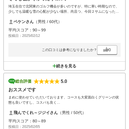
埼玉在住で北関東のゴルフ機会が多いのですが、特に寒い時期なので、
少しでも温暖な雪の心配が少ない場所、尚且つ、今回２サムになったの
で追加料金無しで保証してくれる条件のところでチョイスしました。あ
ベケンさん
（男性 / 60代）
と、同伴者が飛ばし屋なので比較的フェアウェイの広いところも条件
に。結果、コースのコンディション、グリーンスピードも含めて、非常
平均スコア：90～99
い満足度の高いラウンドができました。池がプレッシャーとして配置さ
投稿日：2025/02/12
れてるホールも結構あり、初見では難しいなと感じました。ボールも普
段より多めに用意した方が良いです。戦略的レイアウトもあってただ広
いコースという訳ではなかったですが、全体にゆったりしたレイアウト
0
この口コミは参考になりましたか？
だったと思います。風もあまりない、暖かい時間のラウンドだったので
より好印象だったと思いますが、また機会を作ってリベンジしたいで
す。余談ですがショップの冬物セールが種類豊富で魅力的でした
続きを見る
5.0
総合評価
おススメです
まめに使わせていただいております、コースも大変面白くグリーンの状
態も良いですし、コスパも良く
おススメです。
飛んでくれ～ジジイさん
（男性 / 50代）
平均スコア：80～89
投稿日：2025/02/05