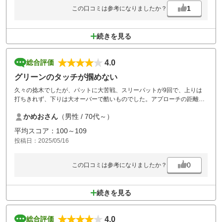
スタート時間から上がった時間確認してみると、2時間15~20分以内でラ
1
この口コミは参考になりましたか？
ウンドしているのにも関わらず、この様な言葉を平然と伝えるのは如何
なものか！！
キャディマスター室からの指示なのか…確認しても 何とも云わず・・・
続きを見る
コースは良いのに、このようなスタッフの使え方ひとつで スゴク残念に
思えた
4.0
総合評価
グリーンのタッチが掴めない
久々の捻木でしたが、パットに大苦戦、スリーパットが9回で、上りは
打ちきれず、下りは大オーバーで酷いものでした。アプローチの距離感
も最悪で、大オーバーが多く、最悪のショートゲームでした。
かめおさん
（男性 / 70代～）
ショットも、左足下がりと爪先下がりのラインでトップかチョロばか
り、何とかならんかなー、お手上げ状態でした。
平均スコア：100～109
コースは五月の緑が鮮やかで、申し分ない程綺麗です。
投稿日：2025/05/16
グリーン回りのラフの芝が未だ生え揃っておらず、アプローチがチャッ
クリしやすいので、無意識に強く打っていたのかも。
後、バンカーは雨後で固まっていたのか、カチカチでした。
0
この口コミは参考になりましたか？
ここの食事は、丼物とかご飯ものの種類がそこそこ有るので、次に何食
べるかも楽しみです。
今回は、ビビンバを頂きました。美味しかったです。
続きを見る
4.0
総合評価