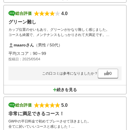
4.0
総合評価
グリーン難し
カップ位置のせいもあり、グリーンがかなり難しく感じました。
コースも綺麗で、メンテナンスもしっかりされて大満足です。
前日の雨で、バンカーの水たまりは仕方ないですね。
maaroさん
（男性 / 50代）
またチャレンジします!
平均スコア：90～99
投稿日：2025/05/04
0
この口コミは参考になりましたか？
続きを見る
5.0
総合評価
非常に満足できるコース！
GW中の平日料金で初めてプレーさせて頂きました。
全てに於いていいコースと感じました！