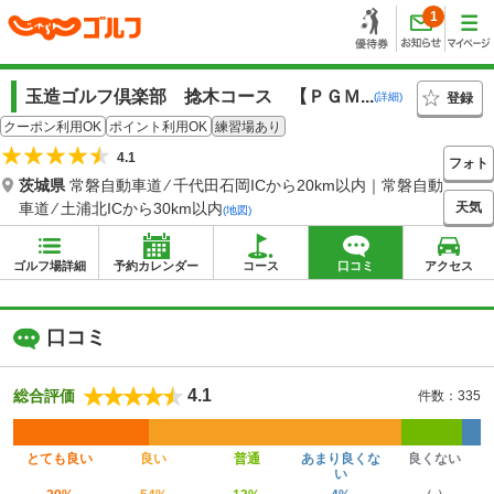
1
玉造ゴルフ倶楽部 捻木コース 【ＰＧＭ...
登録
(詳細)
クーポン利用OK
ポイント利用OK
練習場あり
4.1
フォト
茨城県
常磐自動車道 ⁄ 千代田石岡ICから20km以内｜常磐自動
天気
車道 ⁄ 土浦北ICから30km以内
(地図)
ゴルフ場詳細
予約カレンダー
コース
口コミ
アクセス
口コミ
4.1
総合評価
件数：335
とても良い
良い
普通
あまり良くな
良くない
い