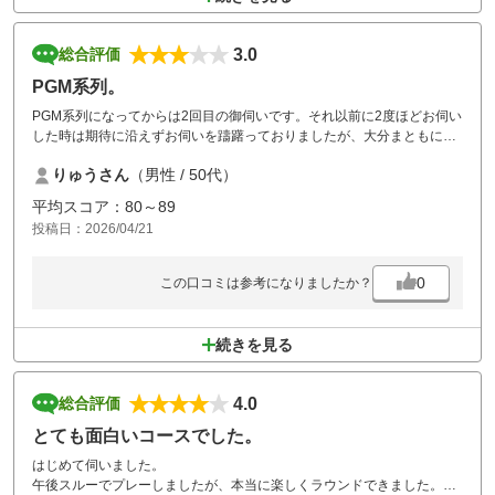
3.0
総合評価
PGM系列。
PGM系列になってからは2回目の御伺いです。それ以前に2度ほどお伺い
した時は期待に沿えずお伺いを躊躇っておりましたが、大分まともにな
り安心して予約できます。
りゅうさん
（男性 / 50代）
平均スコア：80～89
投稿日：2026/04/21
0
この口コミは参考になりましたか？
続きを見る
4.0
総合評価
とても面白いコースでした。
はじめて伺いました。
午後スルーでプレーしましたが、本当に楽しくラウンドできました。