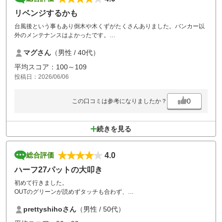
リベンジするかも
台風後という事もあり倒木や木くずがたくさんありました。バンカー以
外のメンテナンスはよかったです。
美朋豚との表記があるとんかつでしたがちょっと怪しい。もち豚の生姜
マグさん
（男性 / 40代）
焼きが絶品でした。
グリーンはめっちゃ難しい
平均スコア：100～109
投稿日：2026/06/06
0
この口コミは参考になりましたか？
続きを見る
4.0
総合評価
ハーフ27パットの大叩き
初めて行きました。
OUTのグリーンが読めずタッチも合わず、
ハーフ27パットの大叩きで大崩れ。。
prettyshihoさん
（男性 / 50代）
ゴルフ人生のワースト記録。。。
くそぉ、次回リベンジします！