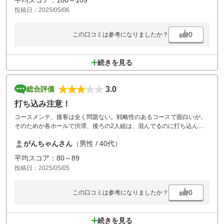
平均スコア：100～109
投稿日：2025/05/06
0
この口コミは参考になりましたか？
続きを見る
3.0
総合評価
打ち込み注意！
コースメンテ、接客は全く問題ない。戦略性のあるコースで面白いが、
そのためか各ホールで渋滞、後ろの2人組は、混んでるのに打ち込んで
来る始末。気持ち良くラウンド出来なかった。休憩時間も90分くらいあ
がんちゃんさん
（男性 / 40代）
り待ち疲れた。
平均スコア：80～89
投稿日：2025/05/05
0
この口コミは参考になりましたか？
続きを見る