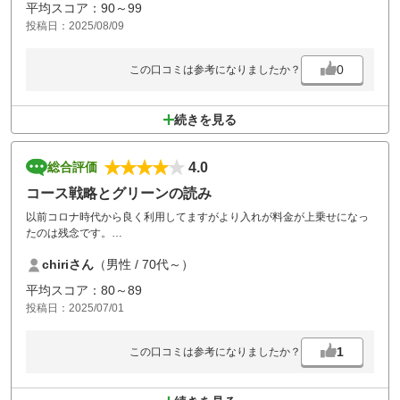
平均スコア：90～99
投稿日：2025/08/09
0
この口コミは参考になりましたか？
続きを見る
4.0
総合評価
コース戦略とグリーンの読み
以前コロナ時代から良く利用してますがより入れが料金が上乗せになっ
たのは残念です。
プレイファーストでするなら前の組が乗り入れして無ければ意味なくス
chiriさん
（男性 / 70代～）
トレスが溜まる
金を上げるのでは無く意義のある事を
平均スコア：80～89
投稿日：2025/07/01
1
この口コミは参考になりましたか？