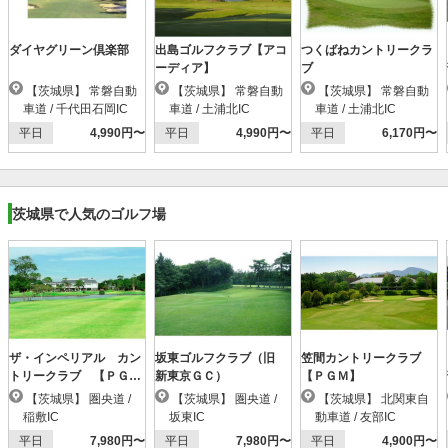
ダイヤグリーン倶楽部
出島ゴルフクラブ【アコ
つくばねカントリークラ
ーディア】
ブ
【茨城県】 常磐自動
【茨城県】 常磐自動
【茨城県】 常磐自動
車道 / 千代田石岡IC
車道 / 土浦北IC
車道 / 土浦北IC
平日
4,990円〜
平日
4,990円〜
平日
6,170円〜
茨城県で人気のゴルフ場
ザ・インペリアル カン
坂東ゴルフクラブ（旧
笠間カントリークラブ
トリークラブ 【ＰＧ
新東京ＧＣ）
【ＰＧＭ】
Ｍ】
【茨城県】 圏央道 /
【茨城県】 圏央道 /
【茨城県】 北関東自
稲敷IC
坂東IC
動車道 / 友部IC
平日
7,980円〜
平日
7,980円〜
平日
4,900円〜