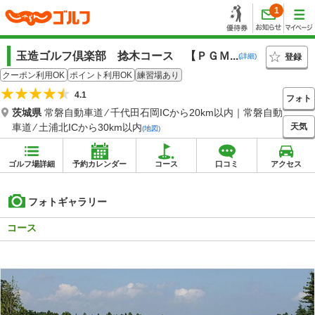
1
玉造ゴルフ倶楽部 捻木コース 【ＰＧＭ...
登録
(詳細)
クーポン利用OK
ポイント利用OK
練習場あり
4.1
フォト
茨城県
常磐自動車道 ⁄ 千代田石岡ICから20km以内｜常磐自動
天気
車道 ⁄ 土浦北ICから30km以内
(地図)
ゴルフ場詳細
予約カレンダー
コース
口コミ
アクセス
フォトギャラリー
コース