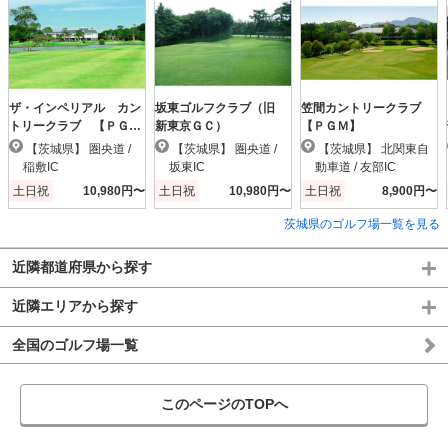
ザ・インペリアル カン
坂東ゴルフクラブ（旧
笠間カントリークラブ
トリークラブ 【ＰＧ
新東京ＧＣ）
【ＰＧＭ】
Ｍ】
【茨城県】 圏央道 /
【茨城県】 圏央道 /
【茨城県】 北関東自
稲敷IC
坂東IC
動車道 / 友部IC
土日祝
10,980円〜
土日祝
10,980円〜
土日祝
8,900円〜
茨城県のゴルフ場一覧を見る
近隣都道府県から探す
近隣エリアから探す
全国のゴルフ場一覧
このページのTOPへ