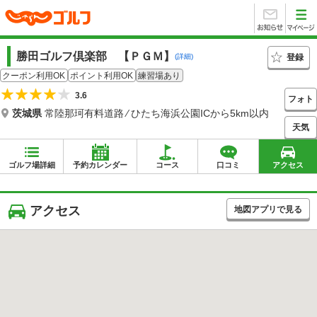
勝田ゴルフ倶楽部 【ＰＧＭ】
登録
(詳細)
クーポン利用OK
ポイント利用OK
練習場あり
3.6
フォト
茨城県
常陸那珂有料道路 ⁄ ひたち海浜公園ICから5km以内
天気
ゴルフ場詳細
予約カレンダー
コース
口コミ
アクセス
アクセス
地図アプリで見る