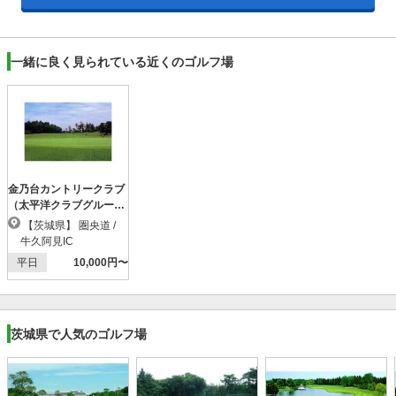
一緒に良く見られている近くのゴルフ場
金乃台カントリークラブ
（太平洋クラブグルー
プ）
【茨城県】 圏央道 /
牛久阿見IC
平日
10,000円〜
茨城県で人気のゴルフ場