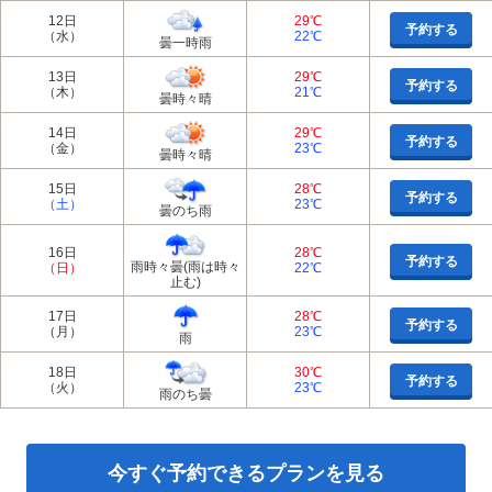
12日
29℃
予約する
（水）
22℃
曇一時雨
13日
29℃
予約する
（木）
21℃
曇時々晴
14日
29℃
予約する
（金）
23℃
曇時々晴
15日
28℃
予約する
（土）
23℃
曇のち雨
16日
28℃
予約する
雨時々曇(雨は時々
（日）
22℃
止む)
17日
28℃
予約する
（月）
23℃
雨
18日
30℃
予約する
（火）
23℃
雨のち曇
今すぐ予約できるプランを見る