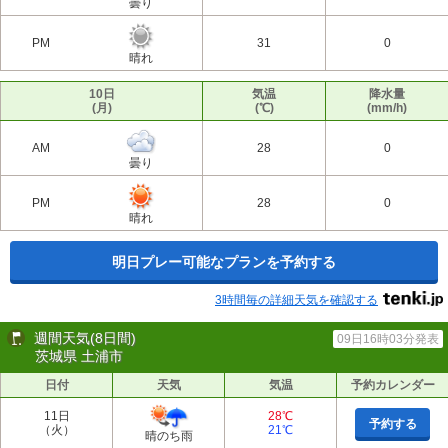
曇り
PM
31
0
晴れ
10日
気温
降水量
(月)
(℃)
(mm/h)
AM
28
0
曇り
PM
28
0
晴れ
明日プレー可能なプランを予約する
3時間毎の詳細天気を確認する
週間天気(8日間)
09日16時03分発表
茨城県 土浦市
日付
天気
気温
予約カレンダー
11日
28℃
予約する
（火）
21℃
晴のち雨