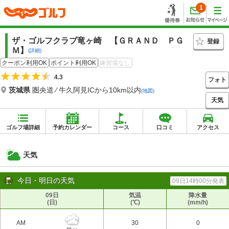
1
ザ・ゴルフクラブ竜ヶ崎 【ＧＲＡＮＤ ＰＧ
登録
Ｍ】
(詳細)
クーポン利用OK
ポイント利用OK
練習場なし
4.3
フォト
茨城県
圏央道 ⁄ 牛久阿見ICから10km以内
(地図)
天気
ゴルフ場詳細
予約カレンダー
コース
口コミ
アクセス
天気
今日・明日の天気
09日14時00分発表
09日
気温
降水量
(日)
(℃)
(mm/h)
AM
30
0