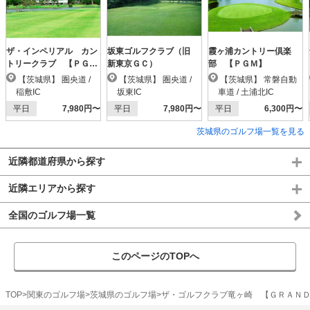
ザ・インペリアル カン
坂東ゴルフクラブ（旧
霞ヶ浦カントリー倶楽
トリークラブ 【ＰＧ
新東京ＧＣ）
部 【ＰＧＭ】
Ｍ】
【茨城県】 圏央道 /
【茨城県】 圏央道 /
【茨城県】 常磐自動
稲敷IC
坂東IC
車道 / 土浦北IC
平日
7,980円〜
平日
7,980円〜
平日
6,300円〜
茨城県のゴルフ場一覧を見る
近隣都道府県から探す
近隣エリアから探す
全国のゴルフ場一覧
このページのTOPへ
TOP
関東のゴルフ場
茨城県のゴルフ場
ザ・ゴルフクラブ竜ヶ崎 【ＧＲＡＮ