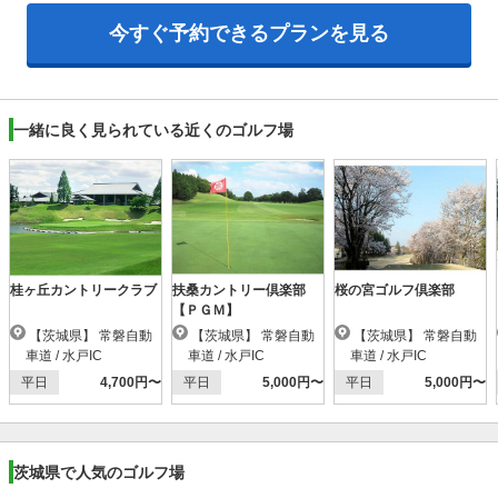
今すぐ予約できるプランを見る
一緒に良く見られている近くのゴルフ場
桂ヶ丘カントリークラブ
扶桑カントリー倶楽部
桜の宮ゴルフ倶楽部
【ＰＧＭ】
【茨城県】 常磐自動
【茨城県】 常磐自動
【茨城県】 常磐自動
車道 / 水戸IC
車道 / 水戸IC
車道 / 水戸IC
平日
4,700円〜
平日
5,000円〜
平日
5,000円〜
茨城県で人気のゴルフ場