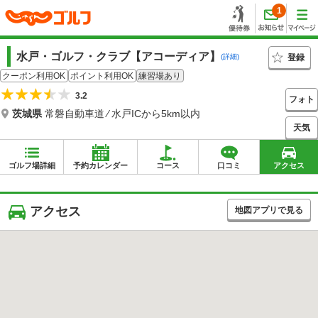
1
水戸・ゴルフ・クラブ【アコーディア】
登録
(詳細)
クーポン利用OK
ポイント利用OK
練習場あり
3.2
フォト
茨城県
常磐自動車道 ⁄ 水戸ICから5km以内
天気
ゴルフ場詳細
予約カレンダー
コース
口コミ
アクセス
アクセス
地図アプリで見る