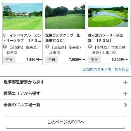
ザ・インペリアル カン
坂東ゴルフクラブ（旧
霞ヶ浦カントリー倶楽
トリークラブ 【ＰＧ
新東京ＧＣ）
部 【ＰＧＭ】
Ｍ】
【茨城県】 圏央道 /
【茨城県】 圏央道 /
【茨城県】 常磐自動
稲敷IC
坂東IC
車道 / 土浦北IC
平日
7,980円〜
平日
7,980円〜
平日
6,300円〜
茨城県のゴルフ場一覧を見る
近隣都道府県から探す
近隣エリアから探す
全国のゴルフ場一覧
このページのTOPへ