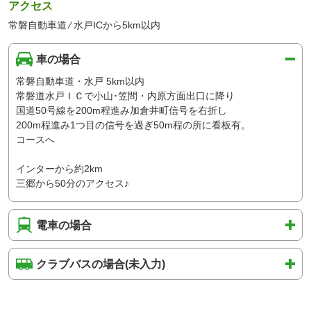
アクセス
常磐自動車道 ⁄ 水戸ICから5km以内
車の場合
常磐自動車道・水戸 5km以内
常磐道水戸ＩＣで小山･笠間・内原方面出口に降り
国道50号線を200m程進み加倉井町信号を右折し
200m程進み1つ目の信号を過ぎ50m程の所に看板有。
コースへ
インターから約2km
三郷から50分のアクセス♪
電車の場合
クラブバスの場合(未入力)