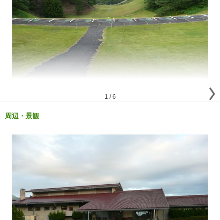
1
/
6
周辺・景観