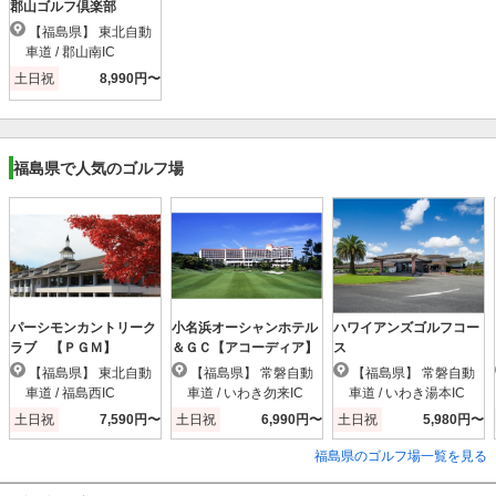
郡山ゴルフ倶楽部
【福島県】 東北自動
車道 / 郡山南IC
土日祝
8,990円〜
福島県で人気のゴルフ場
パーシモンカントリーク
小名浜オーシャンホテル
ハワイアンズゴルフコー
ラブ 【ＰＧＭ】
＆ＧＣ【アコーディア】
ス
【福島県】 東北自動
【福島県】 常磐自動
【福島県】 常磐自動
車道 / 福島西IC
車道 / いわき勿来IC
車道 / いわき湯本IC
土日祝
7,590円〜
土日祝
6,990円〜
土日祝
5,980円〜
福島県のゴルフ場一覧を見る