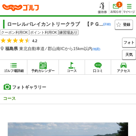
1
ローレルバレイカントリークラブ 【ＰＧ...
登録
(詳細)
クーポン利用OK
ポイント利用OK
練習場あり
4.2
フォト
福島県
東北自動車道 ⁄ 郡山南ICから15km以内
(地図)
天気
ゴルフ場詳細
予約カレンダー
コース
口コミ
アクセス
フォトギャラリー
コース