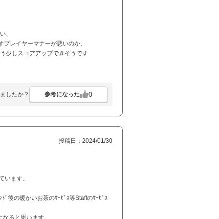
しい、
すプレイヤーマナーが悪いのか、
もう少しスコアアップできそうです
0
参考になった
ましたか？
投稿日：2024/01/30
来ています。
の暖かいお茶のｻｰﾋﾞｽ等Staffのｻｰﾋﾞｽ
場になると思います。