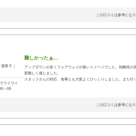
この口コミは参考になり
難しかったぁ…
 接客
5
｜
アップダウンが多くフェアウェイが狭いイメージでした。戦略性の
変難しく感じました。
スタッフさんの対応、食事とも大変よくびっくりしました。また行
でワイワイ
80～89
この口コミは参考になり