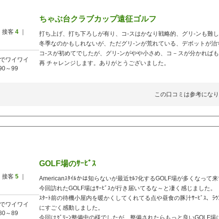
ちゃぶ台クラブカップ遠征ゴルフ
 接客
4
｜
打ち上げ、打ち下ろしが有り、コ-スはかなり戦略的、グリ-ンも難
冬季なのかもしれないが、ただグリ-ンが荒れている、デボットが治
コ-スが初めてでしたが、グリ-ンがやや小さめ、コ－スが分かれば
でワイワイ
再 チャレンジします。ありがとうございました。
90～99
この口コミは参考になり
GOLF場のｻｰﾋﾞｽ
 接客
5
｜
Americanｽﾀｲﾙかは知らないが最近ｾﾙﾌ化するGOLF場が多くなって
今回訪れたGOLF場はｻｰﾋﾞｽが行き届いてるな～と凄く感じました。
ｽﾀｰﾄ前の待機小屋内を暖かくしてくれてる点や昼食の豚汁ｻｰﾋﾞｽ、ﾗｳﾝﾄﾞ後
でワイワイ
にすごく感動しました。
80～89
今回はｸﾞﾘｰﾝ整備中の様でしたが、整備されたらもっと良いGOLF