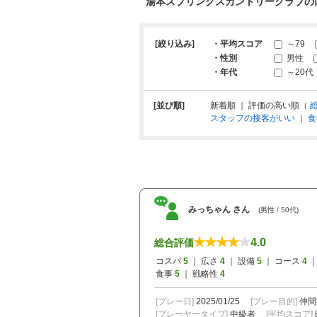
湯本スプリングスカントリークラブの
[絞り込み]
・平均スコア
～79
・性別
男性
・年代
～20代
[並び順]
新着順 ｜ 評価の高い順（
スタッフの接客がいい
｜
食
みっちゃん さん
(男性 / 50代)
4.0
総合評価
コスパ
5
｜ 広さ
4
｜ 設備
5
｜ コース
4
｜
食事
5
｜ 戦略性
4
[プレー日]
2025/01/25
[プレー目的]
仲間
[プレーヤータイプ]
中級者
[平均スコア]