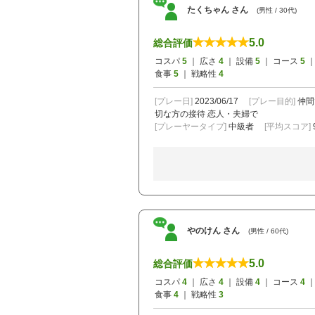
たくちゃん さん
(男性 / 30代)
5.0
総合評価
コスパ
5
｜ 広さ
4
｜ 設備
5
｜ コース
5
｜
食事
5
｜ 戦略性
4
[プレー日]
2023/06/17
[プレー目的]
仲間
切な方の接待
恋人・夫婦で
[プレーヤータイプ]
中級者
[平均スコア]
やのけん さん
(男性 / 60代)
5.0
総合評価
コスパ
4
｜ 広さ
4
｜ 設備
4
｜ コース
4
｜
食事
4
｜ 戦略性
3