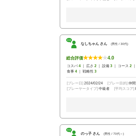
なしちゃん さん
(男性 / 30代)
4.0
総合評価
コスパ
4
｜ 広さ
2
｜ 設備
3
｜ コース
2
｜
食事
4
｜ 戦略性
3
[プレー日]
2024/02/24
[プレー目的]
仲間
[プレーヤータイプ]
中級者
[平均スコア]
のっ子 さん
(男性 / 70代～)