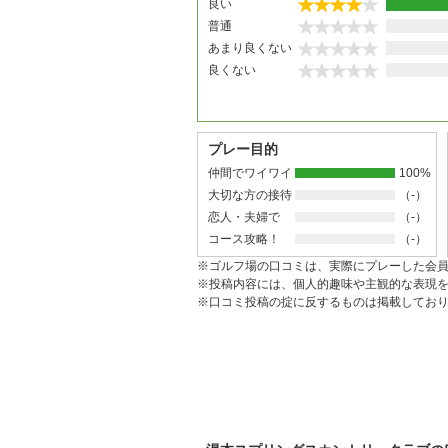
良い
普通
あまり良くない
良くない
プレー目的
仲間でワイワイ
100%
大切な方の接待
（-）
恋人・夫婦で
（-）
コース攻略！
（-）
※ゴルフ場の口コミは、実際にプレーした会
※投稿内容には、個人的趣味や主観的な表現
※口コミ投稿の掟に反するものは掲載してお