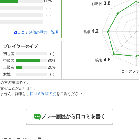
60%
3.8
戦略性
（-）
（-）
（-）
4.2
食事
口コミ評価の見方・説明
プレイヤータイプ
初心者
（-）
4.6
接客
中級者
80%
上級者
20%
コースメ
女性
（-）
員の方の投稿です。
を含むことがあります。
りません。詳細は、
口コミ投稿の掟
をご覧ください。
プレー履歴から口コミを書く