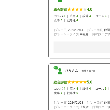
4.0
総合評価
コスパ
3
｜ 広さ
3
｜ 設備
3
｜ コース
3
｜
食事
4
｜ 戦略性
4
[プレー日]
2024/02/14
[プレー目的]
仲間
[プレーヤータイプ]
中級者
[平均スコア]
ひろ さん
(男性 / 60代)
5.0
総合評価
コスパ
4
｜ 広さ
4
｜ 設備
4
｜ コース
5
｜
食事
4
｜ 戦略性
5
[プレー日]
2024/01/28
[プレー目的]
仲間
[プレーヤータイプ]
上級者
[平均スコア]