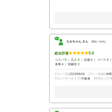
たかちゃん さん
(男性 / 60代)
5.0
総合評価
コスパ
5
｜ 広さ
4
｜ 設備
4
｜ コース
4
｜
食事
4
｜ 戦略性
3
[プレー日]
2023/08/30
[プレー目的]
仲間
[プレーヤータイプ]
中級者
[平均スコア]