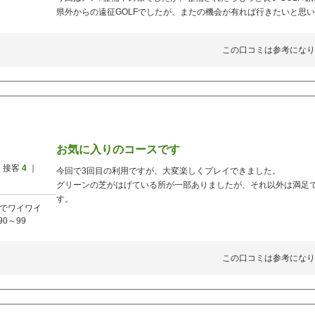
県外からの遠征GOLFでしたが、またの機会が有れば行きたいと思
この口コミは参考になり
お気に入りのコースです
 接客
4
｜
今回で3回目の利用ですが、大変楽しくプレイできました。
グリーンの芝がはげている所が一部ありましたが、それ以外は満足
す。
でワイワイ
90～99
この口コミは参考になり