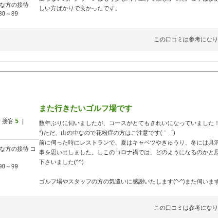
な方の接待
しい方ばかりで良かったです。
80～89
この口コミは参考になり
また行きたいゴルフ場です
 接客
5
｜
数年ぶりに伺いましたが、コースがとてもきれいになっていました！！
*)ただ、山の中なので花粉症の方はご注意です(｀_´)ゞ
前に伺った時にレストランで、夏はキャベツやきゅうり、冬には具
な方の接待
コ
事を思い出しました。しこのコロナ禍では、どのようになるのかと
下さいました(^^)
90～99
ゴルフ場やスタッフの方の気遣いに感謝いたします(^-^)また伺いま
この口コミは参考になり