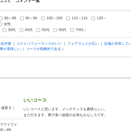
口コミ コメント一覧
80～89
90～99
100～109
110～119
120～
女性
30代
40代
50代
60代
70代～
総合評価
｜
コストパフォーマンスがいい
｜
フェアウェイが広い
｜
設備が充実して
事が美味しい
｜
コースが戦略的である
）
いいコース
 接客
5
｜
いいコースと思います。メンテナンスも素晴らしい。
また行きます。豚汁食べ放題の企画もおもしろです。
でワイワイ
80～89