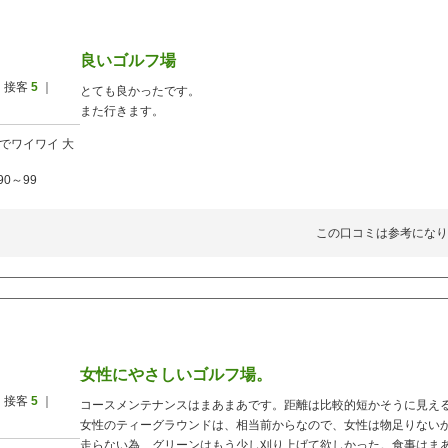
良いゴルフ場
 接客
5
｜
とても良かったです。
また行きます。
でワイワイ
大
90～99
この口コミは参考になり
女性にやさしいゴルフ場。
 接客
5
｜
コースメンテナンスはまあまあです。距離は比較的短かそうに見え
女性のティーグラウンドは、相当前からなので、女性は物足りない
走らない為、グリーンはもう少し刈り上げて欲しかった。食事はま