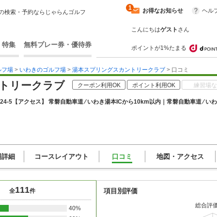
1
お得なお知らせ
ヘル
の検索・予約ならじゃらんゴルフ
こんにちは
ゲスト
さん
・特集
無料プレー券・優待券
ポイントが1%たまる
ルフ場
>
いわきのゴルフ場
>
湯本スプリングスカントリークラブ
> 口コミ
トリークラブ
クーポン利用OK
ポイント利用OK
練習場な
4-5
【アクセス】 常磐自動車道 ⁄ いわき湯本ICから10km以内｜常磐自動車道 ⁄ い
場詳細
コースレイアウト
口コミ
地図・アクセス
111
項目別評価
全
件
総合評
40%