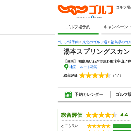
ゴルフ場
ゴルフ場予約
キャンペーン
ゴルフ場予約
>
東北のゴルフ場
>
福島県のゴ
湯本スプリングスカン
【住所】 福島県いわき市遠野町滝字山ノ神2
地図・ルート確認
総合評価
（
4.4
）
予約カレンダー
ゴルフ
4.4
とても良い