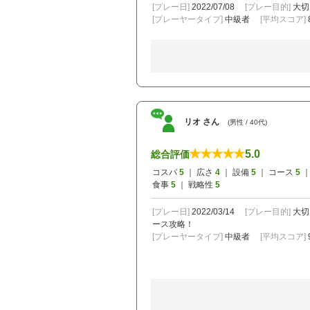
[プレー日]
2022/07/08
[プレー目的]
大切
[プレーヤータイプ]
中級者
[平均スコア]
リオ さん
(男性 / 40代)
5.0
総合評価
コスパ
5
｜ 広さ
4
｜ 設備
5
｜ コース
5
｜
食事
5
｜ 戦略性
5
[プレー日]
2022/03/14
[プレー目的]
大切
ース攻略！
[プレーヤータイプ]
中級者
[平均スコア]