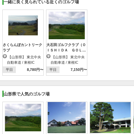
一緒に良く見られている近くのゴルフ場
さくらんぼカントリーク
大石田ゴルフクラブ（Ｏ
ラブ
ＩＳＨＩＤＡ ＧＯＬ
Ｆ ＣＬＵＢ）
【山形県】 東北中央
【山形県】 東北中央
自動車道 / 東根IC
自動車道 / 東根IC
平日
8,780円〜
平日
7,150円〜
山形県で人気のゴルフ場