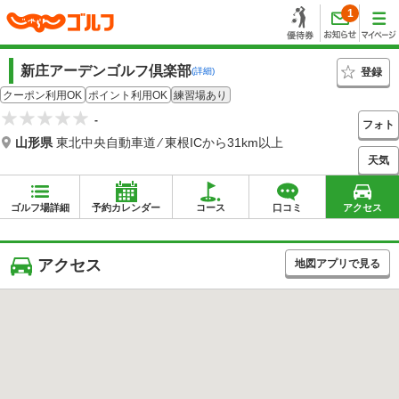
1
新庄アーデンゴルフ倶楽部
登録
(詳細)
クーポン利用OK
ポイント利用OK
練習場あり
-
フォト
山形県
東北中央自動車道 ⁄ 東根ICから31km以上
天気
ゴルフ場詳細
予約カレンダー
コース
口コミ
アクセス
アクセス
地図アプリで見る