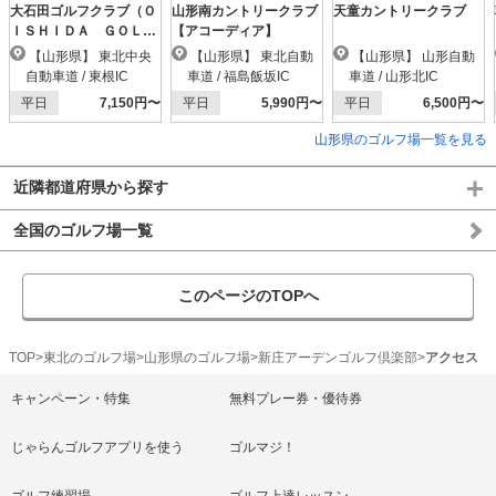
大石田ゴルフクラブ（Ｏ
山形南カントリークラブ
天童カントリークラブ
ＩＳＨＩＤＡ ＧＯＬ
【アコーディア】
Ｆ ＣＬＵＢ）
【山形県】 東北中央
【山形県】 東北自動
【山形県】 山形自動
自動車道 / 東根IC
車道 / 福島飯坂IC
車道 / 山形北IC
平日
7,150円〜
平日
5,990円〜
平日
6,500円〜
山形県のゴルフ場一覧を見る
近隣都道府県から探す
全国のゴルフ場一覧
このページのTOPへ
TOP
東北のゴルフ場
山形県のゴルフ場
新庄アーデンゴルフ倶楽部
アクセス
キャンペーン・特集
無料プレー券・優待券
じゃらんゴルフアプリを使う
ゴルマジ！