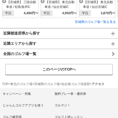
【ＰＧＭ】
【宮城県】 三陸自動
【宮城県】 東北自動
【宮城県】 東北自動
車道 / 松島海岸IC
車道 / 仙台宮城IC
車道 / 仙台宮城IC
平日
4,490円〜
平日
4,950円〜
平日
3,870円〜
宮城県のゴルフ場一覧を見る
近隣都道府県から探す
近隣エリアから探す
全国のゴルフ場一覧
このページのTOPへ
TOP
東北のゴルフ場
宮城県のゴルフ場
仙台南ゴルフ倶楽部
アクセス
キャンペーン・特集
無料プレー券・優待券
じゃらんゴルフアプリを使う
ゴルマジ！
ゴルフ練習場
ゴルフ上達レッスン