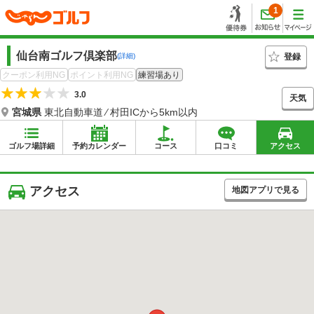
1
仙台南ゴルフ倶楽部
登録
(詳細)
クーポン利用NG
ポイント利用NG
練習場あり
3.0
天気
宮城県
東北自動車道 ⁄ 村田ICから5km以内
ゴルフ場詳細
予約カレンダー
コース
口コミ
アクセス
アクセス
地図アプリで見る