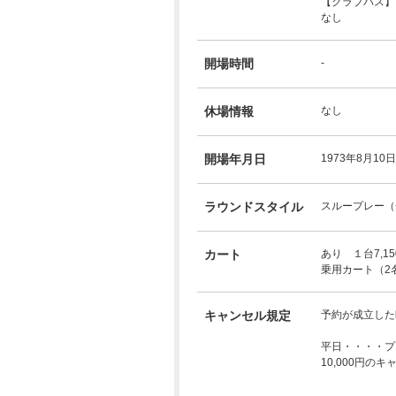
【クラブバス】
なし
開場時間
-
休場情報
なし
開場年月日
1973年8月10日
ラウンドスタイル
スループレー（
カート
あり １台7,15
乗用カート（2
キャンセル規定
予約が成立した
平日・・・・プ
10,000円の