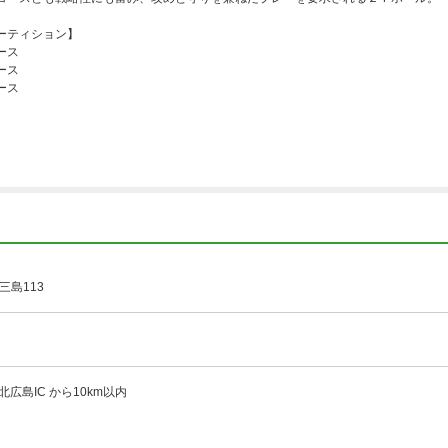
ーティション】
ース
ース
ース
三島113
北広島IC から10km以内