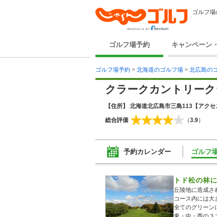
ゴルフ場
ゴルフ場予約
キャンペーン
ゴルフ場予約
>
北海道のゴルフ場
>
北広島の
クラークカントリーク
【住所】 北海道北広島市三島113
【アクセス
総合評価
（
3.9
）
予約カレンダー
ゴルフ
トド松の林に
丘陵地に造成さ
コース内には大
全てのグリーン
東・中・西の３