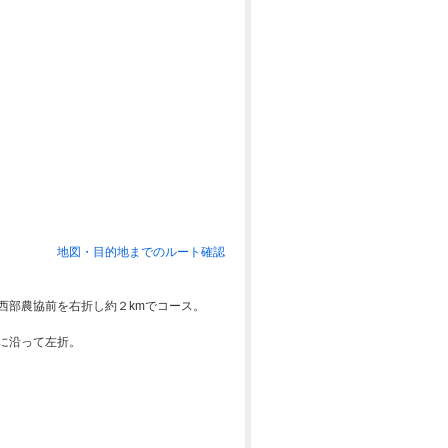
地図・目的地までのルート確認
西部農協前を右折し約２kmでコース。
に沿って左折。