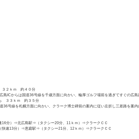
ら ３２ｋｍ 約４０分
広島ICからは国道36号線を千歳方面に向かい、輪厚ゴルフ場前を過ぎてすぐの広島
から ３３ｋｍ 約３５分
道36号線を札幌方面に向かい、クラーク博士碑前の案内に従い左折し三差路を案内
速16分）⇒北広島駅⇒（タクシー20分、11ｋｍ）⇒クラークＣＣ
（快速13分）⇒恵庭駅⇒（タクシー21分、12ｋｍ）⇒クラークＣＣ