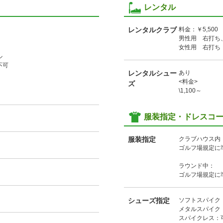
レンタル
レンタルクラブ
料金：￥5,50
男性用 右打ち
女性用 右打
ル
不可
レンタルシュー
あり
<料金>
ズ
\1,100～
服装指定・ドレスコ
服装指定
クラブハウス内
ゴルフ場規定に
ラウンド中：
ゴルフ場規定に
シューズ指定
ソフトスパイク
メタルスパイク
スパイクレス：