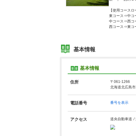
【使用コースロ
東コース⇒中コ
中コース⇒西コ
西コース⇒東コ
基本情報
基本情報
住所
〒061-1266
北海道北広島市
電話番号
番号を表示
アクセス
道央自動車道 ⁄ 