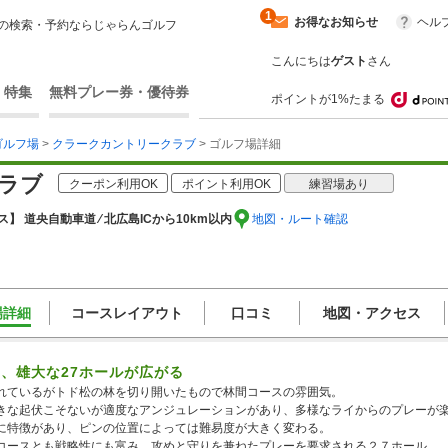
1
お得なお知らせ
ヘル
の検索・予約ならじゃらんゴルフ
こんにちは
ゲスト
さん
・特集
無料プレー券・優待券
ポイントが1%たまる
ゴルフ場
>
クラークカントリークラブ
> ゴルフ場詳細
ラブ
クーポン利用OK
ポイント利用OK
練習場あり
】 道央自動車道 ⁄ 北広島ICから10km以内
地図・ルート確認
場詳細
コースレイアウト
口コミ
地図・アクセス
、雄大な27ホールが広がる
れているがトド松の林を切り開いたもので林間コースの雰囲気。
きな起伏こそないが適度なアンジュレーションがあり、多様なライからのプレーが
に特徴があり、ピンの位置によっては難易度が大きく変わる。
コースとも戦略性にも富み、攻めと守りを兼ねたプレーを要求される２７ホール。