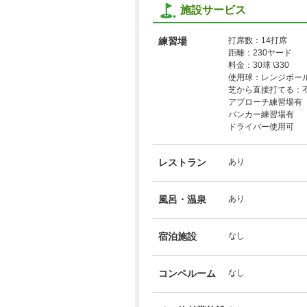
施設サービス
練習場
打席数：14打席
距離：230ヤード
料金：30球 \330
使用球：レンジボー
芝から直接打てる：
アプローチ練習場有
バンカー練習場有
ドライバー使用可
レストラン
あり
風呂・温泉
あり
宿泊施設
なし
コンペルーム
なし