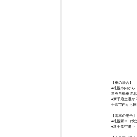
【車の場合】
●札幌市内か
道央自動車道北
●新千歳空港
千歳市内から国
【電車の場合】
●札幌駅⇒（快
●新千歳空港⇒