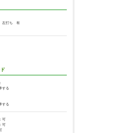
0
、左打ち 有
ち
ード
：
準する
準する
：可
：可
可