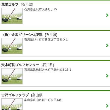
花里ゴルフ
[石川県]
石川県金沢市大桑町ナ25
（株）金沢グリーン倶楽部
[石川県]
石川県野々市市新庄２丁目８０１
穴水町営ゴルフセンター
[石川県]
石川県鳳珠郡穴水町字北七海8-13-1
古沢ゴルフクラブ
[富山県]
富山県富山市婦中町安田435