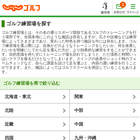
1
ゴルフ練習場を探す
ゴルフ練習場とは、その名の通りスポーツ競技であるゴルフのトレーニングを行
う場所です。全国各地にこのような施設は存在しますが、広さや設備などは練習
場によってさまざまであり、変わった特色を持つ施設も中には存在します。ゴル
フ練習場を選ぶ際には、自身がどのようなトレーニングをしたいか、何を改善し
たいかを明確にしてから足を運んだ方が、より効果的な練習をすることができま
す。目的意識を持たずにトレーニング場を訪れてしまうと、ただ漠然と時間いっ
ぱいクラブを振るだけとなってしまいます。スイングの改善やショット時のフォ
ームチェックなど、自らに課題を設けて足を運ぶと、内容の濃い練習を行うこと
ができます。また、施設によってはゴルフスクールを併設していることもありま
す。
ゴルフ練習場を県で絞り込む
北海道・東北
関東
北陸
中部
近畿
中国
四国
九州・沖縄