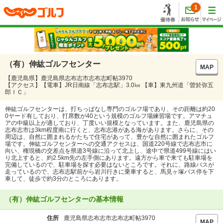
1
（有）伸紘ゴルフセンター
MAP
【鹿児島県】鹿児島県志布志市志布志町帖3970
【アクセス】【電車】JR日南線「志布志駅」3.0㎞ 【車】東九州道「曽於弥五
郎ＩＣ」
伸紘ゴルフセンターは、打ちっぱなし専門のゴルフ場であり、その距離は約20
0ヤード有しており、打席数が40という規模のゴルフ場練習場です。アマチュ
アの中級以上が適しており、丁度いい規模となっています。また、鹿児島県の
志布志市は3km程度南に行くと、志布志港がある海があります。さらに、その
周辺は、自然に囲まれるかたちで住宅があって、豊かな自然に囲まれたゴルフ
場です。伸紘ゴルフセンターへの交通アクセスは、国道220号線で志布志市に
向い、権現橋の交差点を県道3号線に沿って北上し、途中で県道499号線にはい
り北上すると、約2.5km先の左手側にあります。遠方から車で来ても駐車場を
完備しているので、駐車場を探す必要はないところです。それに、路線バスが
走っているので、志布志駅前から岩川行きに乗車すると、馬見ヶ塚バス停を下
車して、徒歩で約3分のところにあります。
（有）伸紘ゴルフセンターの基本情報
住所
鹿児島県志布志市志布志町帖3970
MAP