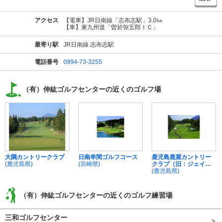
アクセス
【電車】JR日南線「志布志駅」3.0㎞
【車】東九州道「曽於弥五郎ＩＣ」
最寄り駅
JR日南線 志布志駅
電話番号
0994-73-3255
（有）伸紘ゴルフセンターの近くのゴルフ場
大隅カントリークラブ
日南串間ゴルフコース
鹿児島鹿屋カントリー
(鹿児島県)
(宮崎県)
クラブ（旧：ジェイズ
鹿屋）
(鹿児島県)
（有）伸紘ゴルフセンターの近くのゴルフ練習場
三和ゴルフセンター