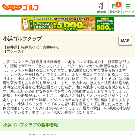
1
小浜ゴルフクラブ
MAP
【福井県】福井県小浜市青井8-4-1
【アクセス】
小浜ゴルフクラブは福井県小浜市青井にあるゴルフ練習場です。打席数は27あ
り、距離は300ヤードとなっています。パターやバンカーの練習場もあります
し、レッスンを受けることもできます。個人練習だけですと限界もあります
し、レッスンを受けることで早く上達し、より一層ゴルフを楽しめるようにな
ります。小浜ゴルフクラブは福井県の北に位置しています。すぐそばには小浜
湾や若狭湾もあり自然も豊かです。また、小浜市内には人魚の浜海水浴場や内
外海などが見渡せる小浜公園といった名所、他にも数多くの観光名所がありま
す。海が近いため新鮮な魚介料理を思う存分堪能することもできるでしょう。
若狭カキや若狭がれい、へしこ、小鯛のささ漬けなどといった名品がたくさん
あります。また旅館や民宿、ビジネスホテルなど多くの宿泊施設も多くありま
すから、小浜ゴルフクラブでゴルフを思い切り堪能して汗を流したあとは、市
内に宿泊してゆっくり楽しむのもいいでしょう。最寄り駅はJR小浜線の小浜駅
となっています。車でしたら小浜ICが最寄りになります。
小浜ゴルフクラブの基本情報