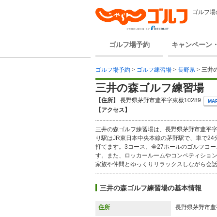
ゴルフ場
ゴルフ場予約
キャンペーン
ゴルフ場予約
>
ゴルフ練習場
>
長野県
>
三井
三井の森ゴルフ練習場
【住所】
長野県茅野市豊平字東嶽10289
MA
【アクセス】
三井の森ゴルフ練習場は、長野県茅野市豊平字
り駅はJR東日本中央本線の茅野駅で、車で2
打てます。3コース、全27ホールのゴルフコ
す。また、ロッカールームやコンペティショ
家族や仲間とゆっくりリラックスしながら会
三井の森ゴルフ練習場の基本情報
住所
長野県茅野市豊平