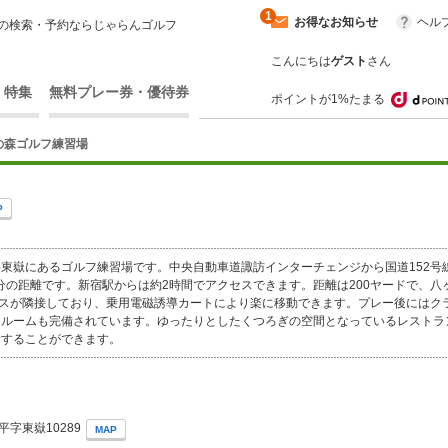
1
お得なお知らせ
ヘル
の検索・予約ならじゃらんゴルフ
こんにちは
ゲスト
さん
・特集
無料プレー券・優待券
ポイントが1%たまる
の森ゴルフ練習場
P
東嶽にあるゴルフ練習場です。中央自動車道諏訪インターチェンジから国道152号
4分の距離です。新宿駅からは約2時間でアクセスできます。距離は200ヤードで、
ースが隣接しており、乗用電磁誘導カートにより楽に移動できます。プレー後にはク
ンルームも完備されています。ゆったりとしたくつろぎの空間となっているレストラ
話することができます。
字東嶽10289
MAP