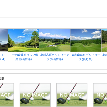
ントリ
三井の森蓼科ゴルフ倶
蓼科高原カントリーク
鹿島南蓼科ゴルフコー
蓼
ＧＭ】
楽部(長野県)
ラブ(長野県)
ス(長野県)
習場