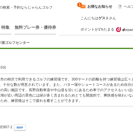
1
お得なお知らせ
ヘル
の検索・予約ならじゃらんゴルフ
こんにちは
ゲスト
さん
・特集
無料プレー券・優待券
ポイントが1%たまる
り湖ゴルフセンター
0分
市の柿沢で利用できるゴルフの練習場です。300ヤードの距離を持つ練習場は広々
と、十分な数が用意されています。また、パター場やショートコースがあるため自分
の高い施設です。長野自動車道や中山道を沿いにあるため車でのアクセスもいいほ
り湖が近い周辺の景色には緑が多く含まれるためとても開放的で、爽快感を味わいな
るため、練習後はそこで疲れを癒すことができます。
907-1
MAP