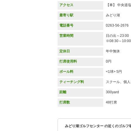
アクセス
【車】 中央道
最寄り駅
みどり湖
電話番号
0263-56-2676
営業時間
日の出～23:00
※08:30～10:
定休日
年中無休
打席使用料
0円
ボール料
<1球> 5円
ティーチング料
スクール、個人
距離
300yard
打席数
48打席
みどり湖ゴルフセンター の近くのゴルフ