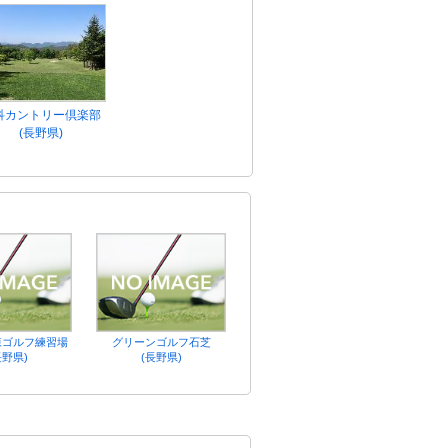
科カントリー倶楽部
(長野県)
森ゴルフ練習場
グリーンゴルフ石芝
長野県)
(長野県)