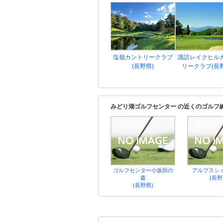
塩嶺カントリークラブ
諏訪レイクヒル
(長野県)
リークラブ(長
みどり湖ゴルフセンター の近くのゴルフ
ゴルフセンター小坂田の
アルプスシ
森
(長野
(長野県)