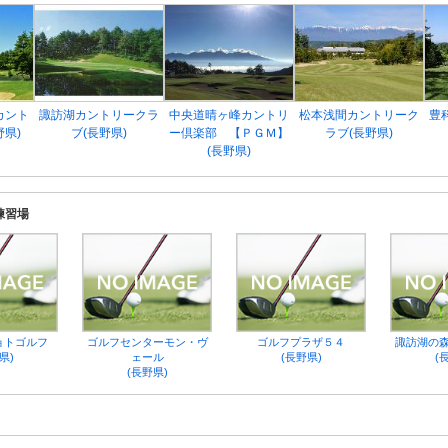
カント
諏訪湖カントリークラ
中央道晴ヶ峰カントリ
松本浅間カントリーク
豊
野県)
ブ(長野県)
ー倶楽部 【ＰＧＭ】
ラブ(長野県)
(長野県)
練習場
ョトゴルフ
ゴルフセンターモン・ヴ
ゴルフプラザ５４
諏訪湖の
県)
ェール
(長野県)
(
(長野県)