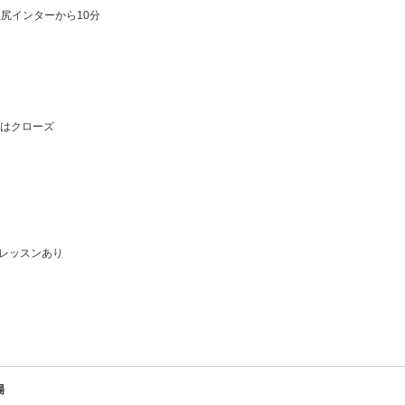
塩尻インターから10分
00はクローズ
レッスンあり
場