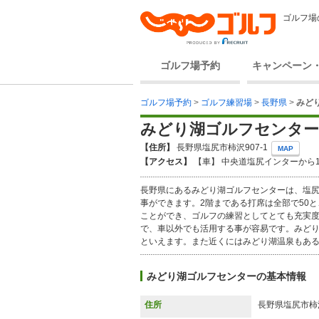
ゴルフ場
ゴルフ場予約
キャンペーン
ゴルフ場予約
>
ゴルフ練習場
>
長野県
>
みど
みどり湖ゴルフセンター
【住所】
長野県塩尻市柿沢907-1
MAP
【アクセス】
【車】 中央道塩尻インターから1
長野県にあるみどり湖ゴルフセンターは、塩尻
事ができます。2階まである打席は全部で50
ことができ、ゴルフの練習としてとても充実度
で、車以外でも活用する事が容易です。みど
といえます。また近くにはみどり湖温泉もあ
みどり湖ゴルフセンターの基本情報
住所
長野県塩尻市柿沢