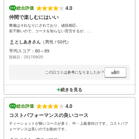
4.0
総合評価
仲間で楽しむにはいい
整備はそれなりにされており、値段相応。
若干狭いので、コースを知らない苦労するが、
ナビで確認してプレーすれば問題なし。
としあきさん
（男性 / 50代）
仲間内で安く行うなら最適かな。
平均スコア：80～89
投稿日：2017/09/20
0
この口コミは参考になりましたか？
続きを見る
4.0
総合評価
コストパフォーマンスの良いコース
ティーショットが狭いコースが多く、中・上級者向けです。コストパフ
ォーマンスは良いのでお勧めです。