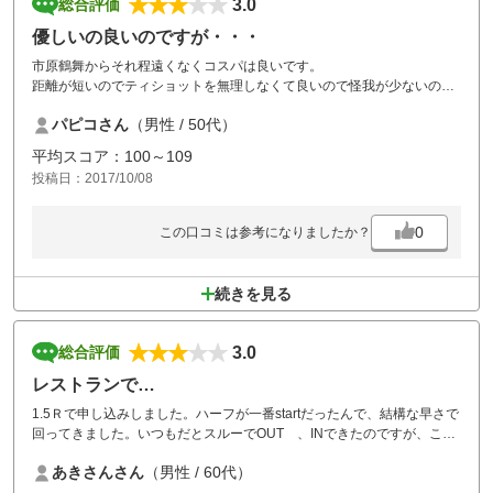
3.0
総合評価
優しいの良いのですが・・・
市原鶴舞からそれ程遠くなくコスパは良いです。
距離が短いのでティショットを無理しなくて良いので怪我が少ないので
すが、落としどころに注意しなければならないので戦略性もあって面白
パピコさん
（男性 / 50代）
いコースです。カジュアルスタイルでバッグをカートに乗せるのもセル
フですが、スッタフの皆さんが親切でストレスは感じませんでした。た
平均スコア：100～109
だパー4のコースでティショットOB時がプレイング３だったり、通常１
投稿日：2017/10/08
ペナの状況が無罰（ノーペナ？）だったりと、せっかく100切っても人
に言えません。普通で良いのでは？
0
この口コミは参考になりましたか？
続きを見る
3.0
総合評価
レストランで…
1.5Ｒで申し込みしました。ハーフが一番startだったんで、結構な早さで
回ってきました。いつもだとスルーでOUT 、INできたのですが、この
日は結構混んでいた為30分の休憩で、何時もだとプレー中におにぎりや
あきさんさん
（男性 / 60代）
パン等食べるのですが、30分の休憩のため、レストランの一番奥で食べ