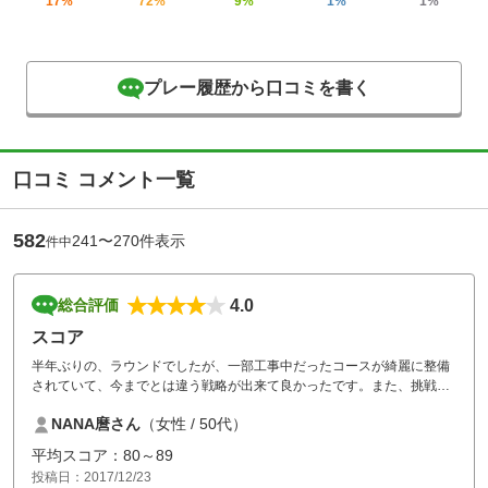
17%
72%
9%
1%
1%
プレー履歴から口コミを書く
口コミ コメント一覧
582
241〜270件表示
件中
4.0
総合評価
スコア
半年ぶりの、ラウンドでしたが、一部工事中だったコースが綺麗に整備
されていて、今までとは違う戦略が出来て良かったです。また、挑戦し
たいです。
NANA麿さん
（女性 / 50代）
平均スコア：80～89
投稿日：2017/12/23