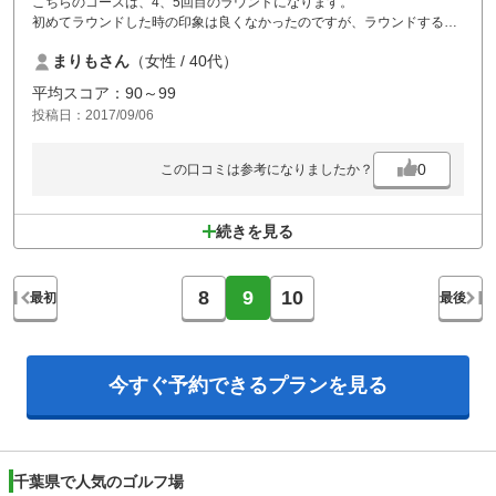
こちらのコースは、4、5回目のラウンドになります。
初めてラウンドした時の印象は良くなかったのですが、ラウンドする度
に、好印象になってきました。
まりもさん
（女性 / 40代）
前回は89で回れて、今回は84でした。
レディースには、優しいコースだと思います。
平均スコア：90～99
日本一、ホールインワンが出やすいショートもありました。バンカーも
投稿日：2017/09/06
少ないし、無罰で自ホールへ戻していい場所も多く、良いスコアが出や
すいゴルフ場だと思います。
0
この口コミは参考になりましたか？
続きを見る
8
9
10
最初
最後
今すぐ予約できる
プランを見る
千葉県で人気のゴルフ場