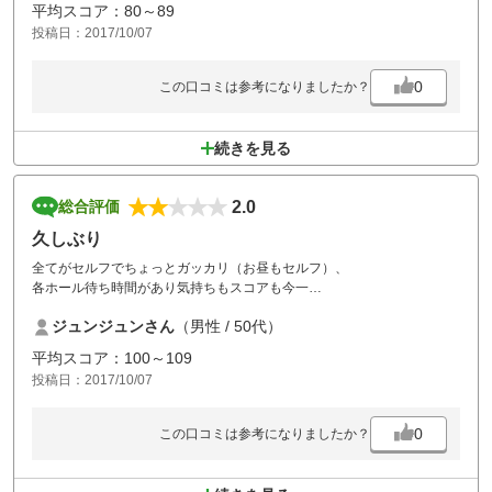
ることにしました。途中、関係者（スタッフ）と思われるものが、もう
平均スコア：80～89
食べちゃっているのでしょうがないが、外で食べてもらいたい等々凄く
投稿日：2017/10/07
気分が悪くなり、こちらもつい売り言葉に買い言葉で言い合いになりま
した。レストランの使用が出来ないならそれは仕方ないと思いますが、
お客との対応とは思われない言葉と態度に唖然としました。他のスタッ
0
この口コミは参考になりましたか？
フさんは、親切な方達なのに¨
続きを見る
2.0
総合評価
久しぶり
全てがセルフでちょっとガッカリ（お昼もセルフ）、
各ホール待ち時間があり気持ちもスコアも今一
ジュンジュンさん
（男性 / 50代）
平均スコア：100～109
投稿日：2017/10/07
0
この口コミは参考になりましたか？