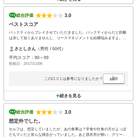
3.0
総合評価
ベストスコア
バックティからプレイさせていただきました。バックティからだと距離
は決して短くありませんし、コースマネジメントも結構悩みますよ。
OBなし(１ペナ)、前進3打、無罰で自ホールへの戻しとスコアが出やす
さとしさん
（男性 / 50代）
いコース設計になっていることは間違いありません！(私もベストスコア
でした～)
平均スコア：90～99
練習ラウンドや超初心者には良いコースだと思います。
投稿日：2017/11/06
スコアを気にする方は、いかに曲げないでラウンドすることを目的にし
たら良いかと思います。
0
この口コミは参考になりましたか？
続きを見る
3.0
総合評価
想定外でした。
セルフは、想定していましたが、あの食事は？学食や社食の方がよっぽ
どもマシだと皆んな残念がっていました。あと脱衣所が狭い、グリーン