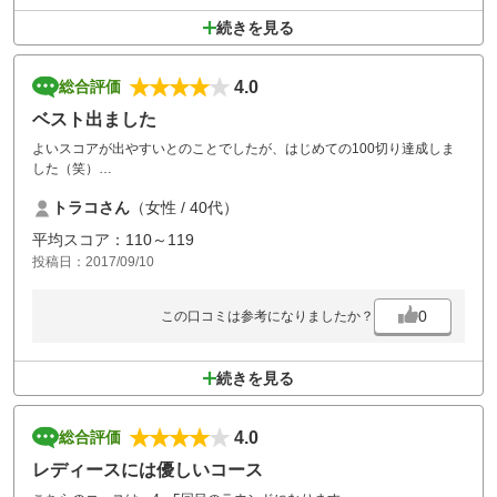
続きを見る
4.0
総合評価
ベスト出ました
よいスコアが出やすいとのことでしたが、はじめての100切り達成しま
した（笑）
少し狭いけどコースメンテもよく施設もカジュアルながら清潔で楽しく
トラコさん
（女性 / 40代）
まわれました。
ホールインワンは出なかったけど、パー３でバーディーも出てご機嫌で
平均スコア：110～119
した。
投稿日：2017/09/10
相方はボールをたーくさん失くしてましたが。
0
この口コミは参考になりましたか？
続きを見る
4.0
総合評価
レディースには優しいコース