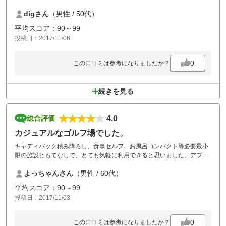
は良かったです。
digさん
（男性 / 50代）
平均スコア：90～99
投稿日：2017/11/06
0
この口コミは参考になりましたか？
続きを見る
4.0
総合評価
カジュアルなゴルフ場でした。
キャディバック積み降ろし、食事セルフ、お風呂コンパクト等必要最小
限の施設ともてなしで、とても気軽に利用できると思いました。アプロ
ーチ、バンカー等の練習もあります。コースメンテナンスは、良く行き
よっちゃんさん
（男性 / 60代）
届いてグリーンも良かったです。2サム（割増なし）が多く、前の組が
４サムだと渋滞してしまいます。４サムでプレーしました、ちょっと後
平均スコア：90～99
続に気を使いました。
投稿日：2017/11/03
0
この口コミは参考になりましたか？