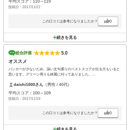
平均スコア：110～119
投稿日：2017/11/22
0
この口コミは参考になりましたか？
続きを見る
5.0
総合評価
オススメ
バンカーが少ないため、謳い文句通りのベストスコアが出る方もいると
思います。グリーン周りも綺麗に刈ってありました。
逆にドライバーが得意、普通でもスナイチ、ヨセワンの方はスコアが変
daishi1000さん
（男性 / 40代）
わらないかもしれません。
上級者はコース戦略、中級者はグリーン周りがラク、初心者にはOBナシ
平均スコア：100～109
とみんなで楽しめました。
投稿日：2017/11/19
0
この口コミは参考になりましたか？
続きを見る