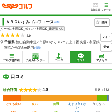
ＡＢＣいすみゴルフコース
登録
(詳細)
クーポン利用OK
ポイント利用OK
練習場あり
4.0
フォト
千葉県
館山自動車道 ⁄ 市原ICから31km以上｜圏央道 ⁄ 市原鶴
天気
舞ICから25km以内
(地図)
ゴルフ場詳細
予約カレンダー
コース
口コミ
アクセス
口コミ
4.0
総合評価
件数：582
とても良い
良い
普通
あまり良くな
良くない
い