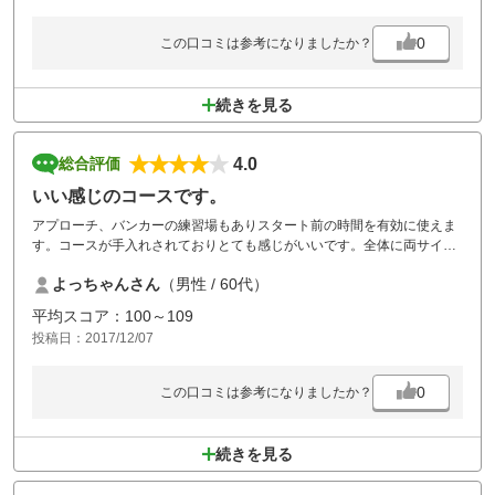
0
この口コミは参考になりましたか？
続きを見る
4.0
総合評価
いい感じのコースです。
アプローチ、バンカーの練習場もありスタート前の時間を有効に使えま
す。コースが手入れされておりとても感じがいいです。全体に両サイド
が狭い（OB、ローカルルールで前進３打--良い対応だと思います）。２
よっちゃんさん
（男性 / 60代）
サムの組が多いので４サムが前にいると渋滞が必至です。プレイ代等考
えると定期的に行きたいコースです。
平均スコア：100～109
投稿日：2017/12/07
0
この口コミは参考になりましたか？
続きを見る