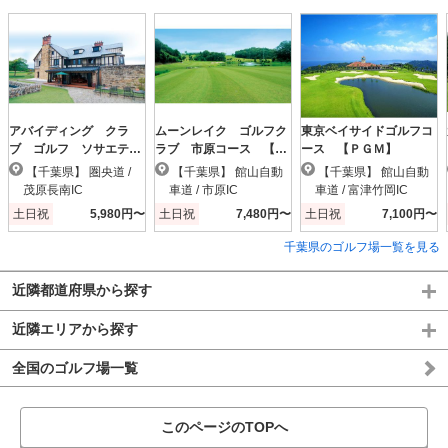
アバイディング クラ
ムーンレイク ゴルフク
東京ベイサイドゴルフコ
ブ ゴルフ ソサエテ
ラブ 市原コース 【Ｐ
ース 【ＰＧＭ】
ィ 【ＰＧＭ】
ＧＭ】
【千葉県】 圏央道 /
【千葉県】 館山自動
【千葉県】 館山自動
茂原長南IC
車道 / 市原IC
車道 / 富津竹岡IC
土日祝
5,980円〜
土日祝
7,480円〜
土日祝
7,100円〜
千葉県のゴルフ場一覧を見る
近隣都道府県から探す
近隣エリアから探す
全国のゴルフ場一覧
このページのTOPへ