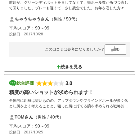
前組が、グリーンディボットを直してなくて、毎ホール数か所づつ直し
て回りました。プレーも遅くて、少し残念でした。お年を召した方々な
のに、土地柄でしょうか？
ちゃうちゃうさん
（男性 / 50代）
平均スコア：90～99
投稿日：2017/10/28
0
この口コミは参考になりましたか？
続きを見る
3.0
総合評価
精度の高いショットが求められます！
全体的に距離は短いものの、アップダウンやブラインドホールが多く落
とし所をよく考えることと、狙った所に打てる腕を求められる戦略的な
コースです。
TOMさん
（男性 / 40代）
爽快感よりもゴルフの奥深さを改めてかんじられました。
パブリックゴルフ場なので施設は簡素ですが必要なものは揃っているの
平均スコア：90～99
で、コスパは高いと思います。
投稿日：2017/10/25
限られた広さの中にあるコースなので、曲がりが大きいとすぐOBとなり