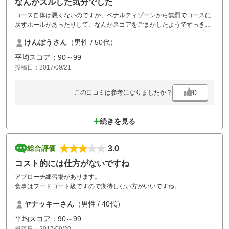
なんかズルした気分でした
コース自体は悪くないのですが、ペナルティゾーンから無罰でコースに
戻すホールがあったりして、なんかスコアをごまかしたようですっきり
した気分で帰りにモヤモヤ感が残りました。
けんぽうさん
（男性 / 50代）
平均スコア：90～99
投稿日：2017/09/21
0
この口コミは参考になりましたか？
続きを見る
3.0
総合評価
コスト的には仕方がないですね
アプローチ練習場があります。
食事はフードコート級ですので期待しない方がいいですね。
利用した時にコース改修していて大型の重機が入っていて異様な雰囲気
ヤナッキーさん
（男性 / 40代）
でした。
全体としてはコスト的には仕方がないですね。
平均スコア：90～99