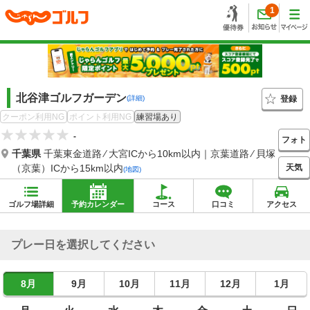
1
北谷津ゴルフガーデン
登録
(詳細)
クーポン利用NG
ポイント利用NG
練習場あり
-
フォト
千葉県
千葉東金道路 ⁄ 大宮ICから10km以内｜京葉道路 ⁄ 貝塚
天気
（京葉）ICから15km以内
(地図)
ゴルフ場詳細
予約カレンダー
コース
口コミ
アクセス
プレー日を選択してください
8月
9月
10月
11月
12月
1月