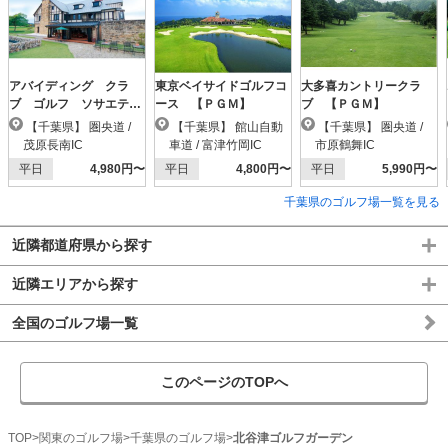
アバイディング クラ
東京ベイサイドゴルフコ
大多喜カントリークラ
ブ ゴルフ ソサエテ
ース 【ＰＧＭ】
ブ 【ＰＧＭ】
ィ 【ＰＧＭ】
【千葉県】 圏央道 /
【千葉県】 館山自動
【千葉県】 圏央道 /
茂原長南IC
車道 / 富津竹岡IC
市原鶴舞IC
平日
4,980円〜
平日
4,800円〜
平日
5,990円〜
千葉県のゴルフ場一覧を見る
近隣都道府県から探す
近隣エリアから探す
全国のゴルフ場一覧
このページのTOPへ
TOP
関東のゴルフ場
千葉県のゴルフ場
北谷津ゴルフガーデン