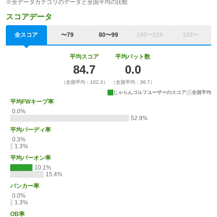
※全データカテゴリのデータと全国平均の比較
スコアデータ
全スコア
〜79
80〜99
100〜119
120〜
平均スコア
平均パット数
84.7
0.0
（全国平均：102.3）
（全国平均：36.7）
じゃらんゴルフユーザーのスコア
全国平均
平均FWキープ率
0.0%
52.9%
平均バーディ率
0.3%
1.3%
平均パーオン率
10.1%
15.4%
バンカー率
0.0%
1.3%
OB率