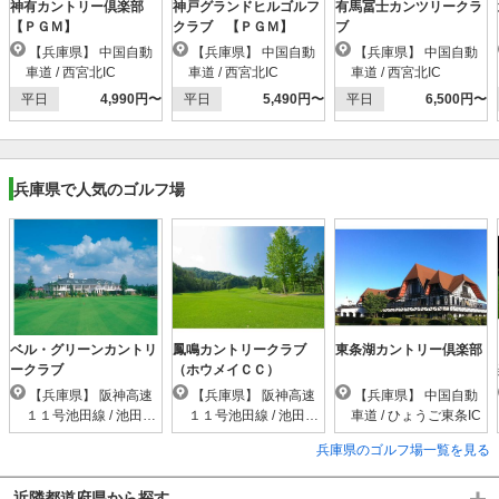
神有カントリー倶楽部
神戸グランドヒルゴルフ
有馬冨士カンツリークラ
【ＰＧＭ】
クラブ 【ＰＧＭ】
ブ
【兵庫県】 中国自動
【兵庫県】 中国自動
【兵庫県】 中国自動
車道 / 西宮北IC
車道 / 西宮北IC
車道 / 西宮北IC
平日
4,990円〜
平日
5,490円〜
平日
6,500円〜
兵庫県で人気のゴルフ場
ベル・グリーンカントリ
鳳鳴カントリークラブ
東条湖カントリー倶楽部
ークラブ
（ホウメイＣＣ）
【兵庫県】 阪神高速
【兵庫県】 阪神高速
【兵庫県】 中国自動
１１号池田線 / 池田木
１１号池田線 / 池田木
車道 / ひょうご東条IC
部IC
部IC
兵庫県のゴルフ場一覧を見る
近隣都道府県から探す