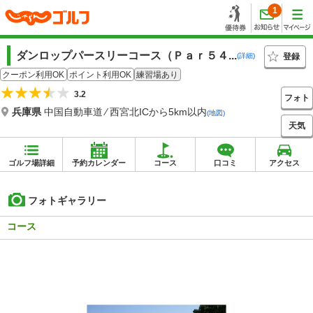
1
ダンロップパースリーコース（Ｐａｒ５４...
登録
(詳細)
クーポン利用OK
ポイント利用OK
練習場あり
3.2
フォト
兵庫県
中国自動車道 ⁄ 西宮北ICから5km以内
(地図)
天気
ゴルフ場詳細
予約カレンダー
コース
口コミ
アクセス
フォトギャラリー
コース