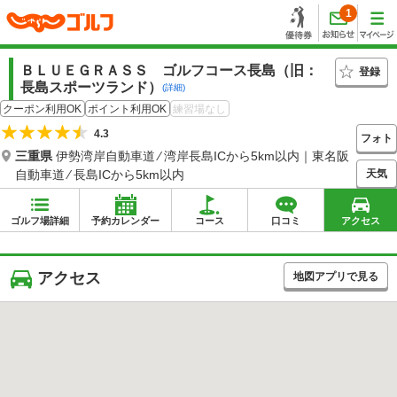
1
ＢＬＵＥＧＲＡＳＳ ゴルフコース長島（旧：
登録
長島スポーツランド）
(詳細)
クーポン利用OK
ポイント利用OK
練習場なし
4.3
フォト
三重県
伊勢湾岸自動車道 ⁄ 湾岸長島ICから5km以内｜東名阪
天気
自動車道 ⁄ 長島ICから5km以内
ゴルフ場詳細
予約カレンダー
コース
口コミ
アクセス
アクセス
地図アプリで見る