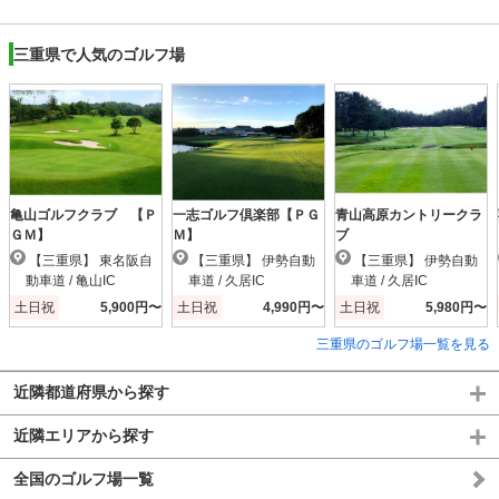
三重県で人気のゴルフ場
亀山ゴルフクラブ 【Ｐ
一志ゴルフ倶楽部【ＰＧ
青山高原カントリークラ
ＧＭ】
Ｍ】
ブ
【三重県】 東名阪自
【三重県】 伊勢自動
【三重県】 伊勢自動
動車道 / 亀山IC
車道 / 久居IC
車道 / 久居IC
土日祝
5,900円〜
土日祝
4,990円〜
土日祝
5,980円〜
三重県のゴルフ場一覧を見る
近隣都道府県から探す
近隣エリアから探す
全国のゴルフ場一覧