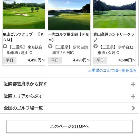
亀山ゴルフクラブ 【Ｐ
一志ゴルフ倶楽部【ＰＧ
青山高原カントリークラ
ＧＭ】
Ｍ】
ブ
【三重県】 東名阪自
【三重県】 伊勢自動
【三重県】 伊勢自動
動車道 / 亀山IC
車道 / 久居IC
車道 / 久居IC
平日
4,490円〜
平日
4,490円〜
平日
4,680円〜
三重県のゴルフ場一覧を見る
近隣都道府県から探す
近隣エリアから探す
全国のゴルフ場一覧
このページのTOPへ