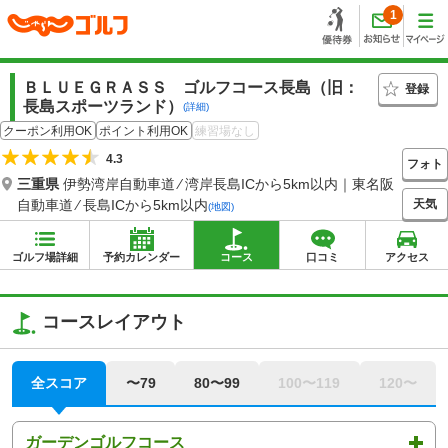
1
ＢＬＵＥＧＲＡＳＳ ゴルフコース長島（旧：
登録
長島スポーツランド）
(詳細)
クーポン利用OK
ポイント利用OK
練習場なし
4.3
フォト
三重県
伊勢湾岸自動車道 ⁄ 湾岸長島ICから5km以内｜東名阪
天気
自動車道 ⁄ 長島ICから5km以内
(地図)
ゴルフ場詳細
予約カレンダー
コース
口コミ
アクセス
コースレイアウト
全スコア
〜79
80〜99
100〜119
120〜
ガーデンゴルフコース