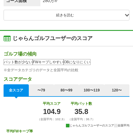
コース面積
280万㎡
続きを読む
じゃらんゴルフユーザーのスコア
ゴルフ場の傾向
パット数が少ない
FWキープしやすい
OBになりにくい
※全データカテゴリのデータと全国平均の比較
スコアデータ
全スコア
〜79
80〜99
100〜119
120〜
平均スコア
平均パット数
104.9
35.8
（全国平均：102.3）
（全国平均：36.7）
じゃらんゴルフユーザーのスコア
全国平均
平均FWキープ率