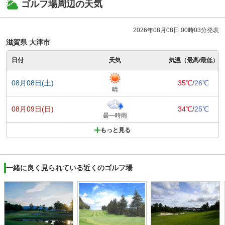
ゴルフ場周辺の天気
2026年08月08日 00時03分発表
滋賀県 大津市
日付
天気
気温（最高/最低）
08月08日(土)
35℃
/
26℃
晴
08月09日(日)
34℃
/
25℃
曇一時雨
もっと見る
一緒に良く見られている近くのゴルフ場