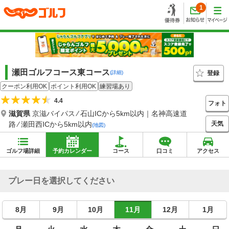
1
瀬田ゴルフコース東コース
登録
(詳細)
クーポン利用OK
ポイント利用OK
練習場あり
4.4
フォト
滋賀県
京滋バイパス ⁄ 石山ICから5km以内｜名神高速道
天気
路 ⁄ 瀬田西ICから5km以内
(地図)
ゴルフ場詳細
予約カレンダー
コース
口コミ
アクセス
プレー日を選択してください
8月
9月
10月
11月
12月
1月