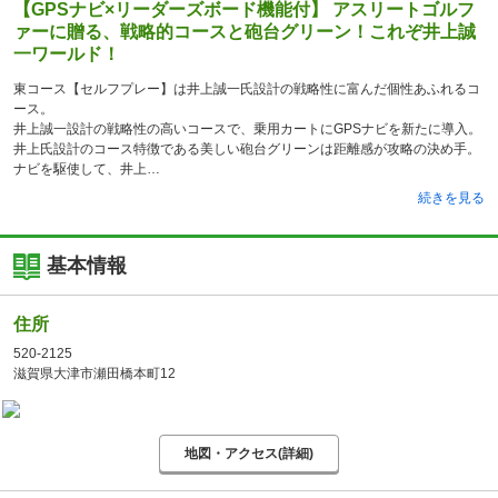
【GPSナビ×リーダーズボード機能付】 アスリートゴルフ
ァーに贈る、戦略的コースと砲台グリーン！これぞ井上誠
一ワールド！
東コース【セルフプレー】は井上誠一氏設計の戦略性に富んだ個性あふれるコ
ース。
井上誠一設計の戦略性の高いコースで、乗用カートにGPSナビを新たに導入。
井上氏設計のコース特徴である美しい砲台グリーンは距離感が攻略の決め手。
ナビを駆使して、井上
続きを見る
基本情報
住所
520-2125
滋賀県大津市瀬田橋本町12
地図・アクセス(詳細)