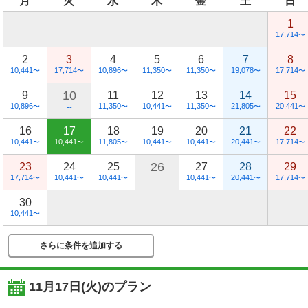
月
火
水
木
金
土
日
1
17,714
〜
2
3
4
5
6
7
8
10,441
17,714
10,896
11,350
11,350
19,078
17,714
〜
〜
〜
〜
〜
〜
〜
10
9
11
12
13
14
15
10,896
11,350
10,441
11,350
21,805
20,441
〜
〜
〜
〜
〜
〜
--
16
17
18
19
20
21
22
10,441
10,441
11,805
10,441
10,441
20,441
17,714
〜
〜
〜
〜
〜
〜
〜
26
23
24
25
27
28
29
17,714
10,441
10,441
10,441
20,441
17,714
〜
〜
〜
〜
〜
〜
--
30
10,441
〜
さらに条件を追加する
11月17日(火)
のプラン