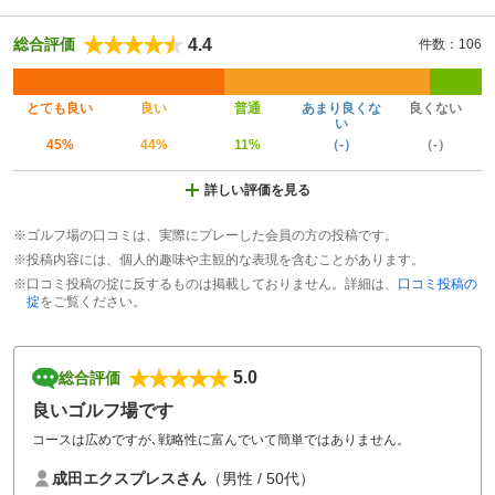
4.4
総合評価
件数：106
とても良い
良い
普通
あまり良くな
良くない
い
45%
44%
11%
（-）
（-）
詳しい評価を見る
※ゴルフ場の口コミは、実際にプレーした会員の方の投稿です。
※投稿内容には、個人的趣味や主観的な表現を含むことがあります。
※口コミ投稿の掟に反するものは掲載しておりません。詳細は、
口コミ投稿の
掟
をご覧ください。
5.0
総合評価
良いゴルフ場です
コースは広めですが､戦略性に富んでいて簡単ではありません。
成田エクスプレスさん
（男性 / 50代）