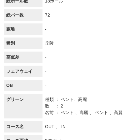
総ホール数
18ホール
総パー数
72
距離
-
種別
丘陵
高低差
-
フェアウェイ
-
OB
-
グリーン
種類
ベント、
高麗
数
2
名前
ベント 、高麗 、 ベント 、高麗
コース名
OUT 、 IN