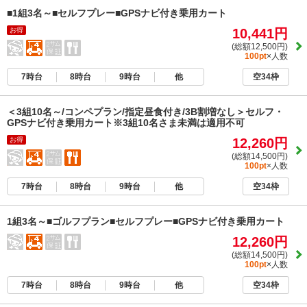
■1組3名～■セルフプレー■GPSナビ付き乗用カート
お得
10,441円
(総額12,500円)
100pt
×人数
7時台
8時台
9時台
他
空34枠
＜3組10名～/コンペプラン/指定昼食付き/3B割増なし＞セルフ・
GPSナビ付き乗用カート※3組10名さま未満は適用不可
お得
12,260円
(総額14,500円)
100pt
×人数
7時台
8時台
9時台
他
空34枠
1組3名～■ゴルフプラン■セルフプレー■GPSナビ付き乗用カート
12,260円
(総額14,500円)
100pt
×人数
7時台
8時台
9時台
他
空34枠