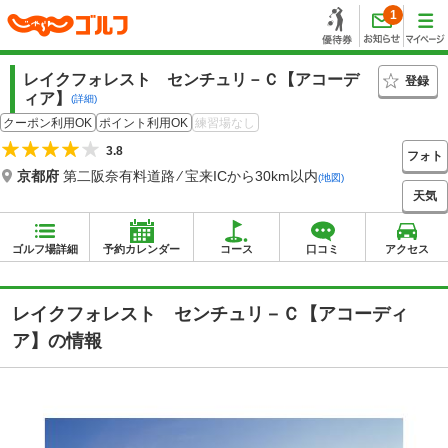
1
レイクフォレスト センチュリ－Ｃ【アコーデ
登録
ィア】
(詳細)
クーポン利用OK
ポイント利用OK
練習場なし
3.8
フォト
京都府
第二阪奈有料道路 ⁄ 宝来ICから30km以内
(地図)
天気
ゴルフ場詳細
予約カレンダー
コース
口コミ
アクセス
レイクフォレスト センチュリ－Ｃ【アコーディ
ア】の情報