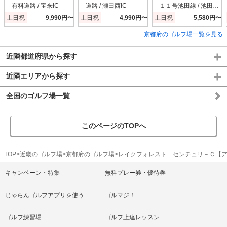
有料道路 / 宝来IC
道路 / 瀬田西IC
１１号池田線 / 池田木
部IC
土日祝
9,990円〜
土日祝
4,990円〜
土日祝
5,580円〜
京都府のゴルフ場一覧を見る
近隣都道府県から探す
近隣エリアから探す
全国のゴルフ場一覧
このページのTOPへ
TOP
近畿のゴルフ場
京都府のゴルフ場
レイクフォレスト センチュリ－Ｃ【
キャンペーン・特集
無料プレー券・優待券
じゃらんゴルフアプリを使う
ゴルマジ！
ゴルフ練習場
ゴルフ上達レッスン