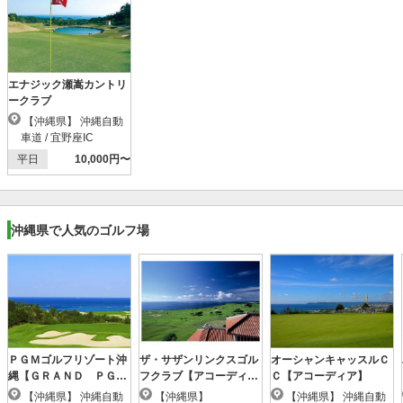
エナジック瀬嵩カントリ
ークラブ
【沖縄県】 沖縄自動
車道 / 宜野座IC
平日
10,000円〜
沖縄県で人気のゴルフ場
ＰＧＭゴルフリゾート沖
ザ・サザンリンクスゴル
オーシャンキャッスルＣ
縄【ＧＲＡＮＤ ＰＧ
フクラブ【アコーディ
Ｃ【アコーディア】
Ｍ】
ア】
【沖縄県】 沖縄自動
【沖縄県】
【沖縄県】 沖縄自動