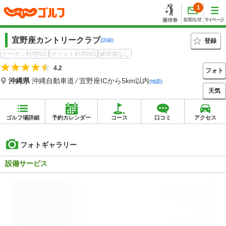
1
宜野座カントリークラブ
登録
(詳細)
クーポン利用NG
ポイント利用NG
練習場なし
4.2
フォト
沖縄県
沖縄自動車道 ⁄ 宜野座ICから5km以内
(地図)
天気
ゴルフ場詳細
予約カレンダー
コース
口コミ
アクセス
フォトギャラリー
設備サービス