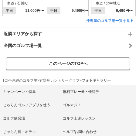
車道 / 石川IC
車道 / 北中城IC
平日
11,000円〜
平日
9,490円〜
平日
6,490円〜
沖縄県のゴルフ場一覧を見る
近隣エリアから探す
全国のゴルフ場一覧
このページのTOPへ
TOP
沖縄のゴルフ場
宜野座カントリークラブ
フォトギャラリー
キャンペーン・特集
無料プレー券・優待券
じゃらんゴルフアプリを使う
ゴルマジ！
ゴルフ練習場
ゴルフ上達レッスン
じゃらん宿・ホテル
ヘルプ/お問い合わせ