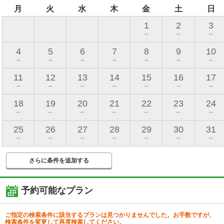
月
火
水
木
金
土
日
1
2
3
--
--
--
4
5
6
7
8
9
10
--
--
--
--
--
--
--
11
12
13
14
15
16
17
--
--
--
--
--
--
--
18
19
20
21
22
23
24
--
--
--
--
--
--
--
25
26
27
28
29
30
31
--
--
--
--
--
--
--
さらに条件を追加する
予約可能なプラン
ご指定の検索条件に該当するプランは見つかりませんでした。お手数ですが、
検索条件を変更して再度検索してください。