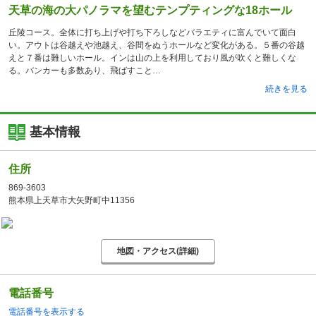
天草の海の大パノラマを望むテンプティングな18ホール
丘陵コース。全体に打ち上げや打ち下ろしなどバラエティに富んでいて面白
い。アウトは谷越えや池越え、谷間をぬうホールなど変化がある。５番の谷越
えと７番は難しいホール。インは山の上を利用しており風が吹くと難しくな
る。バンカーも多数あり、飛ばすこと
続きを見る
基本情報
住所
869-3603
熊本県上天草市大矢野町中11356
地図・アクセス(詳細)
電話番号
電話番号を表示する