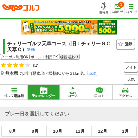
1
チェリーゴルフ天草コース（旧：チェリーＧＣ
登録
天草Ｃ）
(詳細)
クーポン利用OK
ポイント利用OK
練習場あり
3.7
フォト
熊本県
九州自動車道 ⁄ 松橋ICから31km以上
(地図)
天気
ゴルフ場詳細
予約カレンダー
コース
口コミ
アクセス
プレー日を選択してください
8月
9月
10月
11月
12月
1月