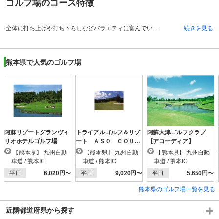
ゴルフ場のコース特徴
全体に打ち上げや打ち下ろしなどバラエティに富んでいて面白い丘陵コースとなっています。天草五橋や海に浮かぶ島々を眺めながらの18ホール、パー72、6,485ヤードで、ドラコン推奨ホールはOUT7番、IN13番。ニアピン推奨ホールはOUT5番とIN15番になっています。OUTホールは谷越えや池越え、谷間をぬうホールなど変化に富んでいます。7番ホールのティショットは左サイドバンカーの右を狙い目。セカンドでは左サイドの3本の木を狙うのが良いですが、2オンを狙う場合には右のワシントニアヤシの木に注意が必要です。INは山の上を利用しているので風が吹くと難しくなります。バンカーも多数あり、飛ばすことよりも正確なショットをする方がスコアはまとめやすくなっています。
続きを見る
熊本県で人気のゴルフ場
阿蘇リゾートグランヴィ
トライアルゴルフ＆リゾ
阿蘇大津ゴルフクラブ
リオホテルゴルフ場
ート ＡＳＯ ＣＯＵＲ
【アコーディア】
ＳＥ（阿蘇東急）
【熊本県】 九州自動
【熊本県】 九州自動
【熊本県】 九州自動
車道 / 熊本IC
車道 / 熊本IC
車道 / 熊本IC
平日
6,020円〜
平日
9,020円〜
平日
5,650円〜
熊本県のゴルフ場一覧を見る
近隣都道府県から探す