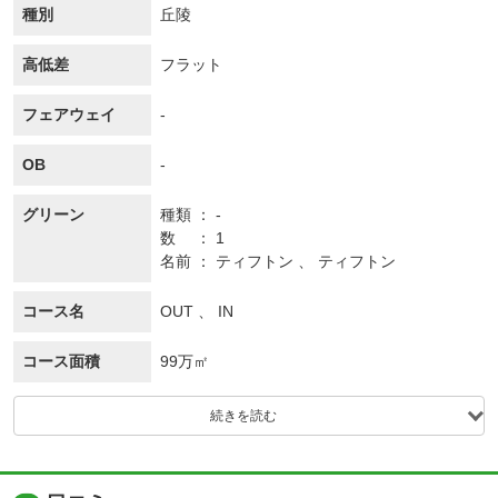
種別
丘陵
高低差
フラット
フェアウェイ
-
OB
-
グリーン
種類
-
数
1
名前
ティフトン 、 ティフトン
コース名
OUT 、 IN
コース面積
99万㎡
続きを読む