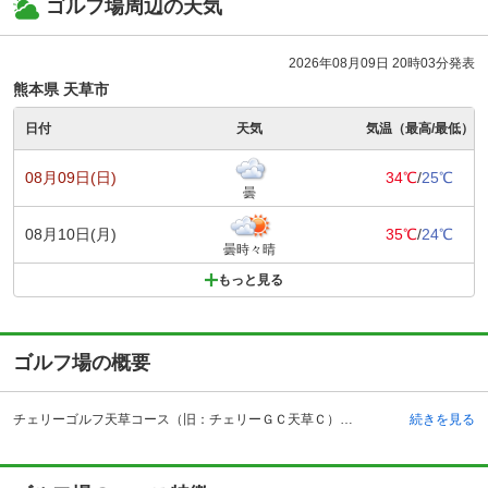
ゴルフ場周辺の天気
2026年08月09日 20時03分発表
熊本県 天草市
日付
天気
気温（最高/最低）
08月09日(日)
34℃
/
25℃
曇
08月10日(月)
35℃
/
24℃
曇時々晴
もっと見る
ゴルフ場の概要
チェリーゴルフ天草コース（旧：チェリーＧＣ天草Ｃ）の予約ならじゃらんゴルフ。カートの有無や利用税、キャンセル料、ナイター設備、駐車場などのコース情報はもちろん、口コミ、フォトギャラリーなどコースの難易度や攻略に役立つ情報充実、予約する度にポイントが貯まるのでお得にゴルフをお楽しみ頂けます。 観光地としても知られるキリシタン殉教の島・熊本県、天草。その玄関口ともいわれる大矢野島にあるチェリーゴルフ天草コース（旧：チェリーＧＣ天草Ｃ）からは有明海、不知火海が一望できる最高のロケーションとなっています。九州自動車道・松橋インターチェンジより43キロメートル・約50分、ＪＲ三角駅からタクシーで20分に位置しています。昭和41年秋の天草五橋開通直後にオープしたチェリーゴルフ天草コース（旧：チェリーＧＣ天草Ｃ）は県内で3番目に古いゴルフ場ですが、霜をほとんど見ることが無いので、1年中プレーすることができます。コースはアップダウンも少なく、思い切り飛ばせる広々としたフェアウェイが続き、島特有の自然をいかしたミドルホールは何度でもチャレンジしてみたいテンプティングなコースです。
続きを見る