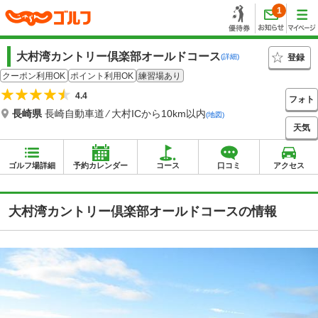
1
大村湾カントリー倶楽部オールドコース
登録
(詳細)
クーポン利用OK
ポイント利用OK
練習場あり
4.4
フォト
長崎県
長崎自動車道 ⁄ 大村ICから10km以内
(地図)
天気
ゴルフ場詳細
予約カレンダー
コース
口コミ
アクセス
大村湾カントリー倶楽部オールドコースの情報