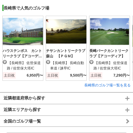
長崎県で人気のゴルフ場
ハウステンボス カント
チサンカントリークラブ
長崎パークカントリーク
リークラブ【アコーディ
森山 【ＰＧＭ】
ラブ【アコーディア】
ア】
【長崎県】 佐世保道
【長崎県】 長崎自動
【長崎県】 佐世保道
路 / 佐世保大塔IC
車道 / 諫早IC
路 / 佐世保大塔IC
土日祝
6,950円〜
土日祝
9,500円〜
土日祝
7,290円〜
長崎県のゴルフ場一覧を見る
近隣都道府県から探す
近隣エリアから探す
全国のゴルフ場一覧