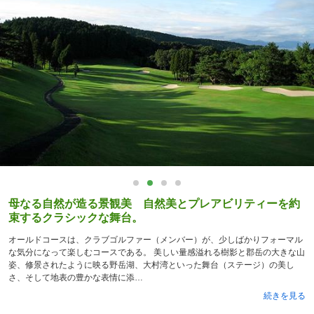
母なる自然が造る景観美 自然美とプレアビリティーを約
束するクラシックな舞台。
オールドコースは、クラブゴルファー（メンバー）が、少しばかりフォーマル
な気分になって楽しむコースである。 美しい量感溢れる樹影と郡岳の大きな山
姿、修景されたように映る野岳湖、大村湾といった舞台（ステージ）の美し
さ、そして地表の豊かな表情に添
続きを見る