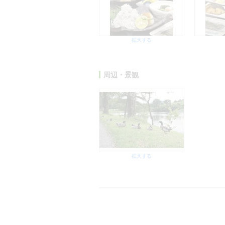
拡大する
周辺・景観
拡大する