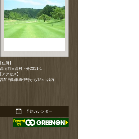
拡大する
【住所】
高岡郡日高村下分2311-1
【アクセス】
高知自動車道伊野から15km以内
拡大する
予約カレンダー