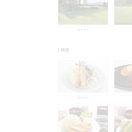
拡大する
料理
拡大する