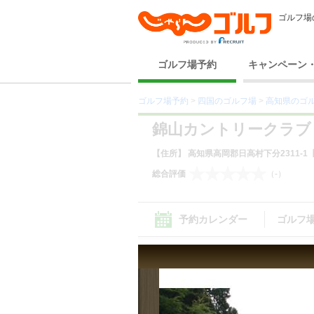
ゴルフ場
ゴルフ場予約
キャンペーン
ゴルフ場予約
>
四国のゴルフ場
>
高知県のゴ
錦山カントリークラブ
【住所】 高知県高岡郡日高村下分2311-1
総合評価
（-）
予約カレンダー
ゴルフ
コース（17） ｜
設備サービス（8）
｜
料理
コース