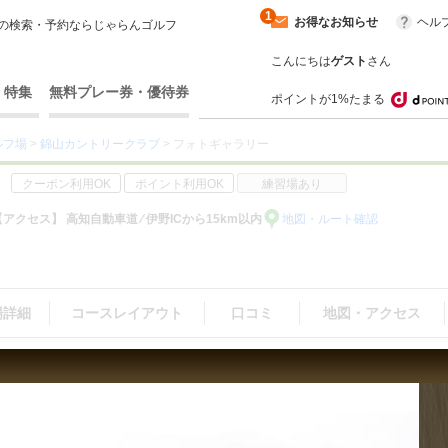
1
お得なお知らせ
ヘル
の検索・予約ならじゃらんゴルフ
こんにちは
ゲスト
さん
・特集
無料プレー券・優待券
ポイントが1%たまる
ルフ場
>
錦山カントリークラブ
> フォトギャラリー
クーポン利用OK
ポイント利用OK
練習場あり
【アクセス】 高知自動車道 ⁄ 伊野ICから15km以内
地図・ルート確認
場詳細
コースレイアウト
口コミ
地図・アクセス
（39）
｜
周辺・景観（1）