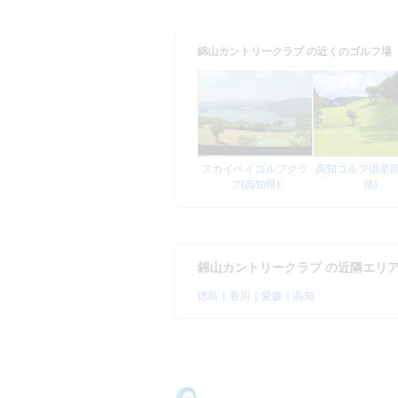
錦山カントリークラブ の近くのゴルフ場
スカイベイゴルフクラ
高知ゴルフ倶楽部
ブ(高知県)
県)
錦山カントリークラブ の近隣エリ
徳島
｜
香川
｜
愛媛
｜
高知