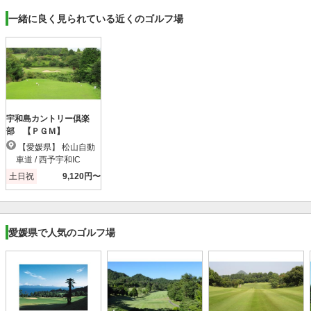
一緒に良く見られている近くのゴルフ場
宇和島カントリー倶楽
部 【ＰＧＭ】
【愛媛県】 松山自動
車道 / 西予宇和IC
土日祝
9,120円〜
愛媛県で人気のゴルフ場