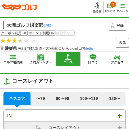
1
大洲ゴルフ倶楽部
登録
(詳細)
クーポン利用OK
ポイント利用OK
練習場なし
3.5
天気
愛媛県
松山自動車道 ⁄ 大洲南ICから5km以内
(地図)
ゴルフ場詳細
予約カレンダー
コース
口コミ
アクセス
コースレイアウト
全スコア
〜79
80〜99
100〜119
120〜
IN
コースレイアウト