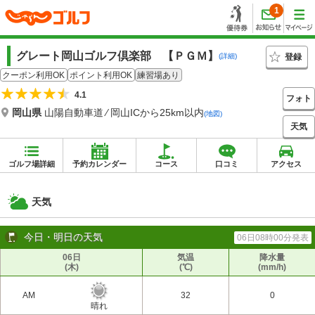
1
グレート岡山ゴルフ倶楽部 【ＰＧＭ】
登録
(詳細)
クーポン利用OK
ポイント利用OK
練習場あり
4.1
フォト
岡山県
山陽自動車道 ⁄ 岡山ICから25km以内
(地図)
天気
ゴルフ場詳細
予約カレンダー
コース
口コミ
アクセス
天気
今日・明日の天気
06日08時00分発表
06日
気温
降水量
(木)
(℃)
(mm/h)
AM
32
0
晴れ