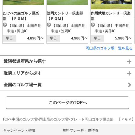
たけべの森ゴルフ倶楽
笠岡カントリー倶楽部
作州武蔵カントリー倶楽
部 【ＰＧＭ】
【ＰＧＭ】
部
【岡山県】 山陽自動
【岡山県】 山陽自動
【岡山県】 中国自動
車道 / 岡山IC
車道 / 笠岡IC
車道 / 美作IC
平日
4,890円〜
平日
4,900円〜
平日
5,980円〜
岡山県のゴルフ場一覧を見る
近隣都道府県から探す
近隣エリアから探す
全国のゴルフ場一覧
このページのTOPへ
TOP
中国のゴルフ場
岡山県のゴルフ場
グレート岡山ゴルフ倶楽部 【ＰＧＭ
キャンペーン・特集
無料プレー券・優待券