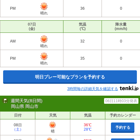
PM
36
0
晴れ
07日
気温
降水量
(金)
(℃)
(mm/h)
AM
32
0
晴れ
PM
35
0
晴れ
明日プレー可能なプランを予約する
3時間毎の詳細天気を確認する
週間天気(8日間)
06日11時03分発表
岡山県 岡山市
日付
天気
気温
予約カレンダー
08日
36℃
予約する
（土）
28℃
晴