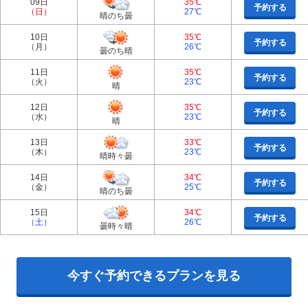
09日
35℃
予約する
（日）
27℃
晴のち曇
10日
35℃
予約する
（月）
26℃
曇のち晴
11日
35℃
予約する
（火）
23℃
晴
12日
35℃
予約する
（水）
23℃
晴
13日
33℃
予約する
（木）
23℃
晴時々曇
14日
34℃
予約する
（金）
25℃
晴のち曇
15日
34℃
予約する
（土）
26℃
曇時々晴
今すぐ予約できるプランを見る